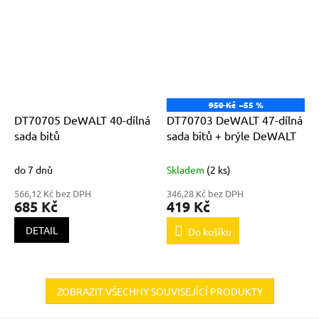
950 Kč
–55 %
DT70705 DeWALT 40-dílná
DT70703 DeWALT 47-dílná
sada bitů
sada bitů + brýle DeWALT
do 7 dnů
Skladem
(2 ks)
566,12 Kč bez DPH
346,28 Kč bez DPH
685 Kč
419 Kč
DETAIL
Do košíku
ZOBRAZIT VŠECHNY SOUVISEJÍCÍ PRODUKTY