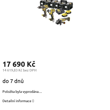
17 690 Kč
14 619,83 Kč bez DPH
Měrná
do 7 dnů
cena:
Položka byla vyprodána…
Detailní informace