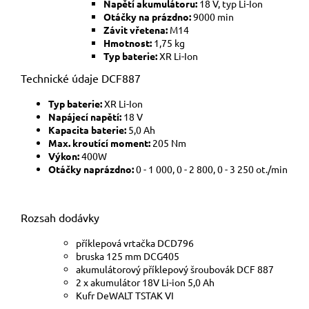
Napětí akumulátoru:
18 V, typ Li-Ion
Otáčky na prázdno:
9000 min
Závit vřetena:
M14
Hmotnost:
1,75 kg
Typ baterie:
XR Li-Ion
Technické údaje DCF887
Typ baterie:
XR Li-Ion
Napájecí napětí:
18 V
Kapacita baterie:
5,0 Ah
Max. kroutící moment:
205 Nm
Výkon:
400W
Otáčky naprázdno:
0 - 1 000, 0 - 2 800, 0 - 3 250 ot./min
Rozsah dodávky
příklepová vrtačka DCD796
bruska 125 mm DCG405
akumulátorový příklepový šroubovák DCF 887
2 x akumulátor 18V Li-ion 5,0 Ah
Kufr DeWALT TSTAK VI