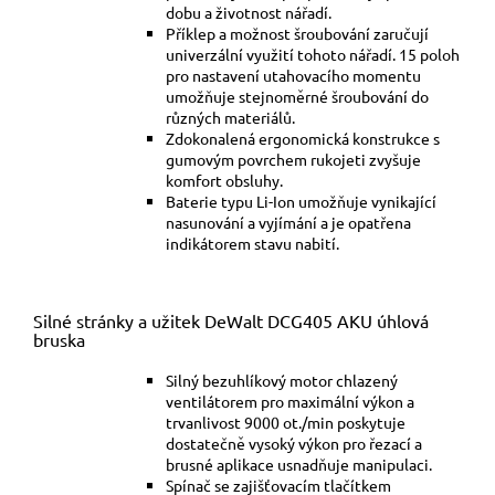
dobu a životnost nářadí.
Příklep a možnost šroubování zaručují
univerzální využití tohoto nářadí. 15 poloh
pro nastavení utahovacího momentu
umožňuje stejnoměrné šroubování do
různých materiálů.
Zdokonalená ergonomická konstrukce s
gumovým povrchem rukojeti zvyšuje
komfort obsluhy.
Baterie typu Li-Ion umožňuje vynikající
nasunování a vyjímání a je opatřena
indikátorem stavu nabití.
Silné stránky a užitek DeWalt DCG405 AKU úhlová
bruska
Silný bezuhlíkový motor chlazený
ventilátorem pro maximální výkon a
trvanlivost 9000 ot./min poskytuje
dostatečně vysoký výkon pro řezací a
brusné aplikace usnadňuje manipulaci.
Spínač se zajišťovacím tlačítkem