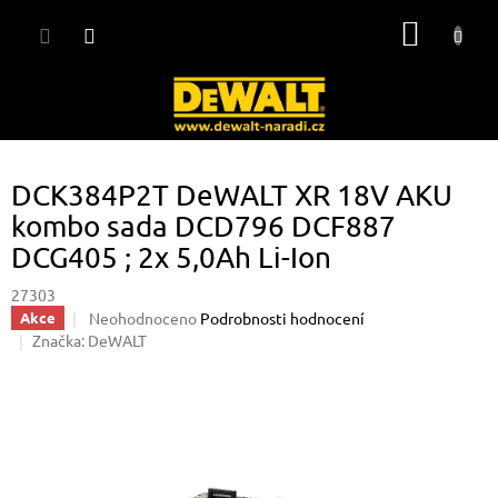
Přejít
NÁKUP
na
obsah
KOŠÍK
DCK384P2T DeWALT XR 18V AKU
kombo sada DCD796 DCF887
DCG405 ; 2x 5,0Ah Li-Ion
27303
Průměrné
Neohodnoceno
Podrobnosti hodnocení
Akce
hodnocení
Značka:
DeWALT
produktu
je
0,0
z
5
hvězdiček.