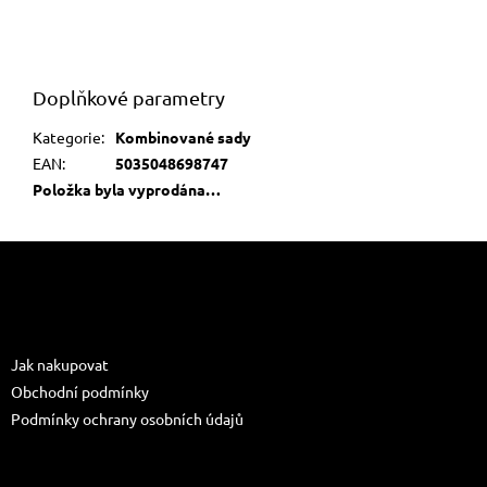
Doplňkové parametry
Kategorie
:
Kombinované sady
EAN
:
5035048698747
Položka byla vyprodána…
Z
á
p
a
Informace pro vás
t
Jak nakupovat
í
Obchodní podmínky
Podmínky ochrany osobních údajů