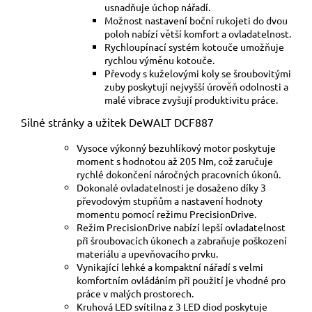
usnadňuje úchop nářadí.
Možnost nastavení boční rukojeti do dvou
poloh nabízí větší komfort a ovladatelnost.
Rychloupínací systém kotouče umožňuje
rychlou výměnu kotouče.
Převody s kuželovými koly se šroubovitými
zuby poskytují nejvyšší úrověň odolnosti a
malé vibrace zvyšují produktivitu práce.
Silné stránky a užitek DeWALT DCF887
Vysoce výkonný bezuhlíkový motor poskytuje
moment s hodnotou až 205 Nm, což zaručuje
rychlé dokončení náročných pracovních úkonů.
Dokonalé ovladatelnosti je dosaženo díky 3
převodovým stupňům a nastavení hodnoty
momentu pomocí režimu PrecisionDrive.
Režim PrecisionDrive nabízí lepší ovladatelnost
při šroubovacích úkonech a zabraňuje poškození
materiálu a upevňovacího prvku.
Vynikající lehké a kompaktní nářadí s velmi
komfortním ovládáním při použití je vhodné pro
práce v malých prostorech.
Kruhová LED svítilna z 3 LED diod poskytuje