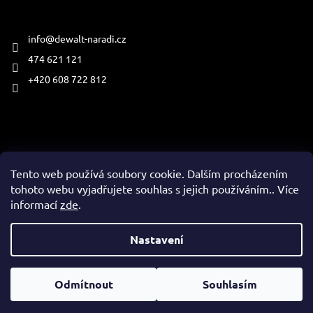
Kontakt
info
@
dewalt-naradi.cz
474 621 121
+420 608 722 812
Přijímáme online platby
Tento web používá soubory cookie. Dalším procházením
tohoto webu vyjadřujete souhlas s jejich používáním.. Více
informací
zde
.
Vytvořil Shoptet
Nastavení
Copyright 2026
www.dewalt-naradi.cz
. Všechna práva
Odmítnout
Souhlasím
vyhrazena.