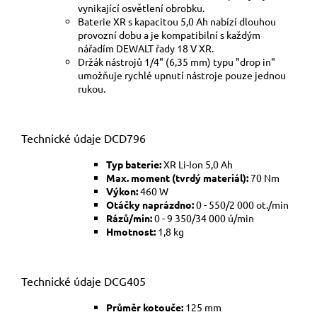
vynikající osvětlení obrobku.
Baterie XR s kapacitou 5,0 Ah nabízí dlouhou
provozní dobu a je kompatibilní s každým
nářadím DEWALT řady 18 V XR.
Držák nástrojů 1/4" (6,35 mm) typu "drop in"
umožňuje rychlé upnutí nástroje pouze jednou
rukou.
Technické údaje DCD796
Typ baterie:
XR Li-Ion 5,0 Ah
Max. moment (tvrdý materiál):
70 Nm
Výkon:
460 W
Otáčky naprázdno:
0 - 550/2 000 ot./min
Rázů/min:
0 - 9 350/34 000 ú/min
Hmotnost:
1,8 kg
Technické údaje DCG405
Průměr kotouče:
125 mm