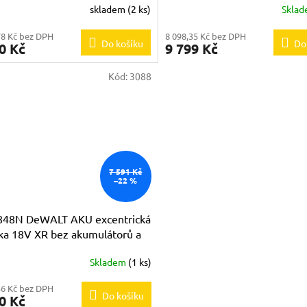
skladem
(2 ks)
Skla
Průměrné
hodnocení
78 Kč bez DPH
8 098,35 Kč bez DPH
produktu
Do košíku
Do
0 Kč
9 799 Kč
je
5,0
Kód:
3088
z
5
hvězdiček.
7 591 Kč
–22 %
48N DeWALT AKU excentrická
čka 18V XR bez akumulátorů a
ečky
Skladem
(1 ks)
56 Kč bez DPH
Do košíku
0 Kč