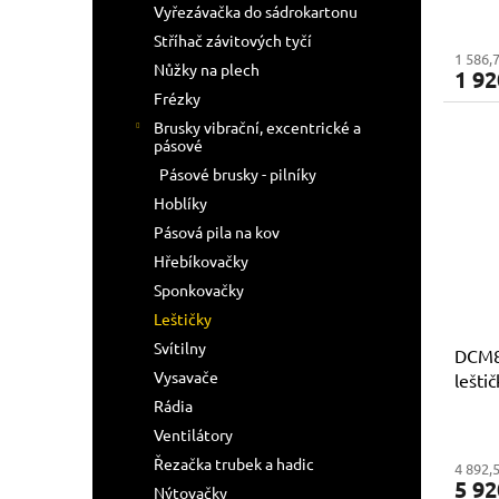
Vyřezávačka do sádrokartonu
Stříhač závitových tyčí
1 586,
Nůžky na plech
1 92
Frézky
Brusky vibrační, excentrické a
pásové
Pásové brusky - pilníky
Hoblíky
Pásová pila na kov
Hřebíkovačky
Sponkovačky
Leštičky
Svítilny
DCM8
Vysavače
lešti
nabíj
Rádia
Ventilátory
Řezačka trubek a hadic
4 892,
5 92
Nýtovačky