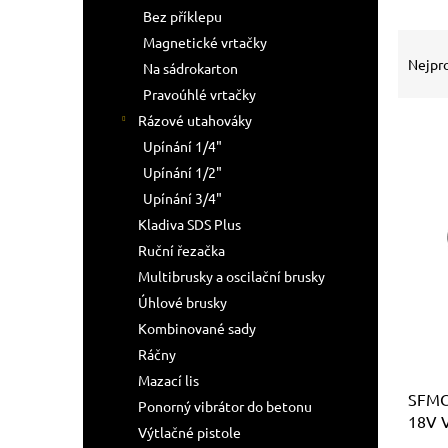
n
Bez příklepu
e
Ř
Magnetické vrtačky
l
a
Nejpr
Na sádrokarton
z
Pravoúhlé vrtačky
e
Rázové utahováky
n
Upínání 1/4"
í
p
Upínání 1/2"
V
r
Upínání 3/4"
ý
o
p
Kladiva SDS Plus
d
i
Ruční řezačka
u
s
Multibrusky a oscilační brusky
k
p
t
Úhlové brusky
r
ů
Kombinované sady
o
Ráčny
d
u
Mazací lis
SFMC
k
Ponorný vibrátor do betonu
18V 
t
Výtlačné pistole
ů