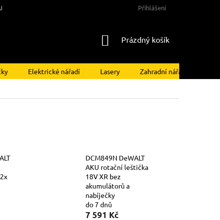
NY OSOBNÍCH ÚDAJŮ
Přihlášení
NÁKUPNÍ
Prázdný košík
KOŠÍK
čky
Elektrické nářadí
Lasery
Zahradní nářadí
Kom
ALT
DCM849N DeWALT
AKU rotační leštička
 2x
18V XR bez
akumulátorů a
nabíječky
do 7 dnů
7 591 Kč