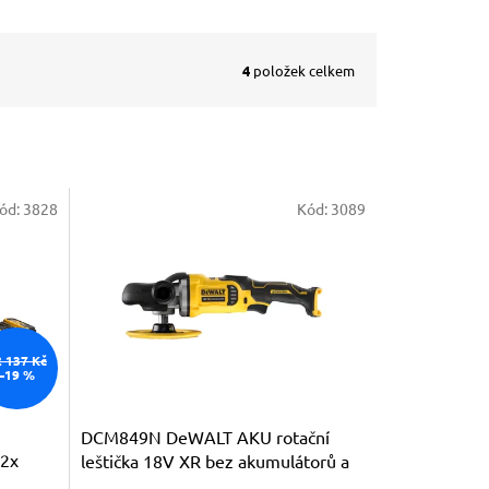
4
položek celkem
ód:
3828
Kód:
3089
2 137 Kč
–19 %
DCM849N DeWALT AKU rotační
 2x
leštička 18V XR bez akumulátorů a
nabíječky