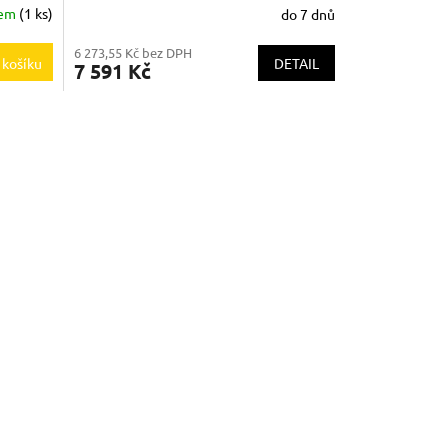
dem
(1 ks)
do 7 dnů
6 273,55 Kč bez DPH
DETAIL
 košíku
7 591 Kč