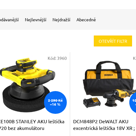
odávanější
Nejlevnější
Nejdražší
Abecedně
OTEVŘÍT FILTR
Kód:
3960
K
2 290 Kč
1
–16 %
E100B STANLEY AKU leštička
DCM848P2 DeWALT AKU
V20 bez akumulátoru
excentrická leštička 18V XR ;
5,0Ah