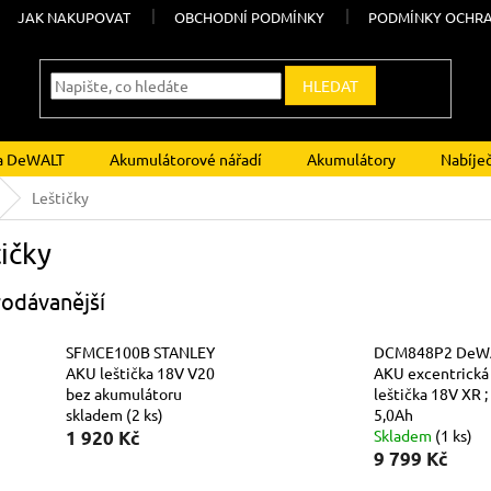
JAK NAKUPOVAT
OBCHODNÍ PODMÍNKY
PODMÍNKY OCHRA
HLEDAT
ka DeWALT
Akumulátorové nářadí
Akumulátory
Nabíje
Leštičky
ičky
odávanější
SFMCE100B STANLEY
DCM848P2 DeW
AKU leštička 18V V20
AKU excentrická
bez akumulátoru
leštička 18V XR ;
skladem
(2 ks)
5,0Ah
Skladem
(1 ks)
1 920 Kč
9 799 Kč