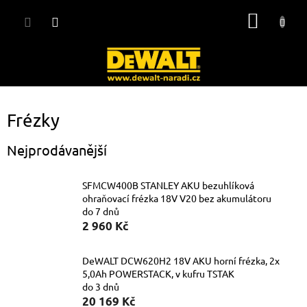
Přejít
NÁKUP
na
obsah
KOŠÍK
Frézky
Nejprodávanější
SFMCW400B STANLEY AKU bezuhlíková
ohraňovací frézka 18V V20 bez akumulátoru
do 7 dnů
2 960 Kč
DeWALT DCW620H2 18V AKU horní frézka, 2x
5,0Ah POWERSTACK, v kufru TSTAK
do 3 dnů
20 169 Kč