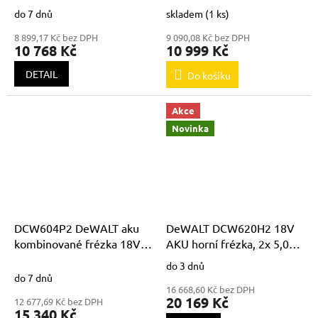
nabíječky
kufru TSTAK
do 7 dnů
skladem
(1 ks)
8 899,17 Kč bez DPH
9 090,08 Kč bez DPH
10 768 Kč
10 999 Kč
DETAIL
Do košíku
Akce
Novinka
DCW604P2 DeWALT aku
DeWALT DCW620H2 18V
kombinované frézka 18V
AKU horní frézka, 2x 5,0Ah
2x 5,0Ah Li-Ion XR
POWERSTACK, v kufru
do 3 dnů
Průměrné
TSTAK
do 7 dnů
hodnocení
16 668,60 Kč bez DPH
produktu
20 169 Kč
12 677,69 Kč bez DPH
je
15 340 Kč