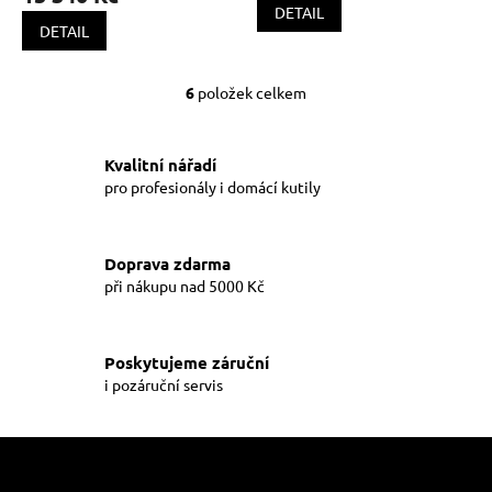
4,0
DETAIL
z
DETAIL
5
hvězdiček.
6
položek celkem
O
v
l
á
Kvalitní nářadí
d
pro profesionály i domácí kutily
a
c
í
Doprava zdarma
p
při nákupu nad 5000 Kč
r
v
k
y
Poskytujeme záruční
v
i pozáruční servis
ý
p
i
Z
s
á
u