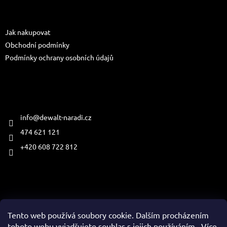
p
a
Informace pro vás
t
Jak nakupovat
í
Obchodní podmínky
Podmínky ochrany osobních údajů
Kontakt
info
@
dewalt-naradi.cz
474 621 121
+420 608 722 812
Přijímáme online platby
Tento web používá soubory cookie. Dalším procházením
tohoto webu vyjadřujete souhlas s jejich používáním.. Více