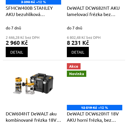
o
3 390 Kč
–12 %
d
SFMCW400B STANLEY
DeWALT DCW682NT AKU
u
AKU bezuhlíková
lamelovací frézka bez
k
ohraňovací frézka 18V V20
akumulátorů a nabíječky v
t
bez akumulátoru
kufru TSTAK
do 7 dnů
do 7 dnů
ů
2 446,28 Kč bez DPH
6 802,48 Kč bez DPH
2 960 Kč
8 231 Kč
DETAIL
DETAIL
Akce
Novinka
12 519 Kč
–12 %
DCW604NT DeWALT aku
DeWALT DCW620NT 18V
kombinované frézka 18V
AKU horní frézka, bez
XR bez akumulátorů a
akumulátorů a nabíječky v