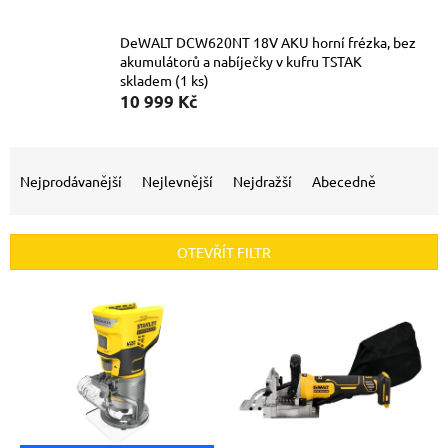
DeWALT DCW620NT 18V AKU horní frézka, bez
akumulátorů a nabíječky v kufru TSTAK
skladem
(1 ks)
10 999 Kč
Ř
a
Nejprodávanější
Nejlevnější
Nejdražší
Abecedně
z
e
n
OTEVŘÍT FILTR
í
p
V
r
ý
o
p
d
i
u
s
k
p
t
r
ů