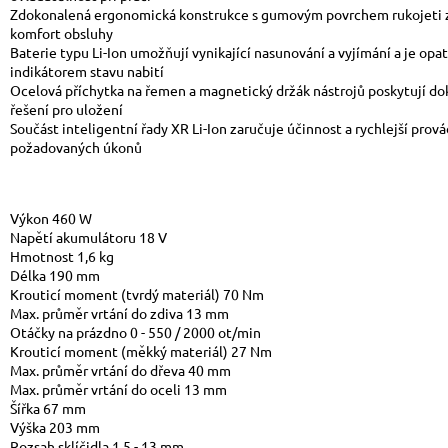
Zdokonalená ergonomická konstrukce s gumovým povrchem rukojeti 
komfort obsluhy
Baterie typu Li-Ion umožňují vynikající nasunování a vyjímání a je opa
indikátorem stavu nabití
Ocelová příchytka na řemen a magnetický držák nástrojů poskytují do
řešení pro uložení
Součást inteligentní řady XR Li-Ion zaručuje účinnost a rychlejší prov
požadovaných úkonů
Výkon 460 W
Napětí akumulátoru 18 V
Hmotnost 1,6 kg
Délka 190 mm
Krouticí moment (tvrdý materiál) 70 Nm
Max. průměr vrtání do zdiva 13 mm
Otáčky na prázdno 0 - 550 / 2000 ot/min
Krouticí moment (měkký materiál) 27 Nm
Max. průměr vrtání do dřeva 40 mm
Max. průměr vrtání do oceli 13 mm
Šířka 67 mm
Výška 203 mm
Rozsah sklíčidla 1,5 - 13 mm