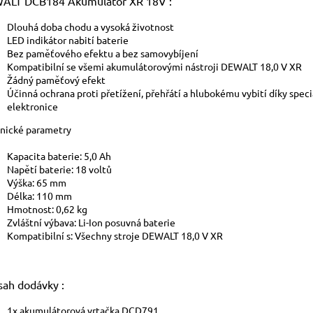
ALT DCB184 Akumulátor XR 18V :
Dlouhá doba chodu a vysoká životnost
LED indikátor nabití baterie
Bez paměťového efektu a bez samovybíjení
Kompatibilní se všemi akumulátorovými nástroji DEWALT 18,0 V XR
Žádný paměťový efekt
Účinná ochrana proti přetížení, přehřátí a hlubokému vybití díky speci
elektronice
nické parametry
Kapacita baterie: 5,0 Ah
Napětí baterie: 18 voltů
Výška: 65 mm
Délka: 110 mm
Hmotnost: 0,62 kg
Zvláštní výbava: Li-Ion posuvná baterie
Kompatibilní s: Všechny stroje DEWALT 18,0 V XR
sah dodávky :
1x akumulátorová vrtačka DCD791