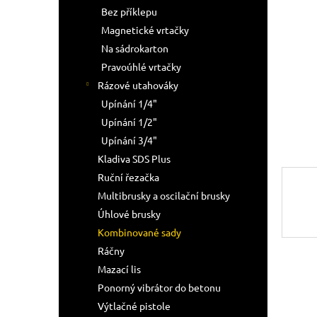
n
Bez příklepu
e
Magnetické vrtačky
l
Na sádrokarton
Pravoúhlé vrtačky
Rázové utahováky
Upínání 1/4"
Upínání 1/2"
Upínání 3/4"
Kladiva SDS Plus
Ruční řezačka
Multibrusky a oscilační brusky
Úhlové brusky
Kombinované sady
Ráčny
Mazací lis
Ponorný vibrátor do betonu
Výtlačné pistole