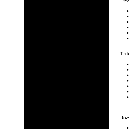
DeW
Tech
Roz