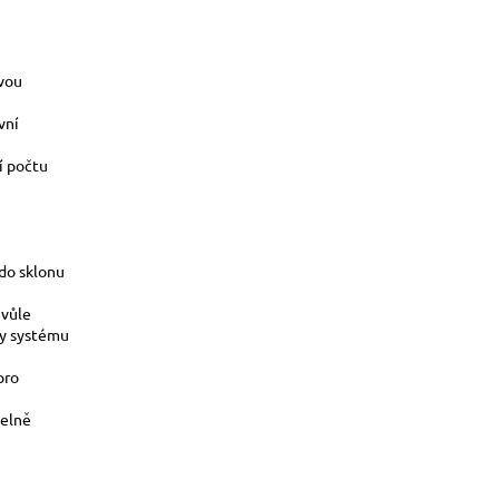
vou
vní
í počtu
do sklonu
 vůle
ky systému
pro
telně