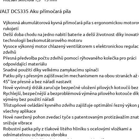
ALT DCS335 Aku přímočará pila
Výkonná akumulátorová kyvná přímočará pila s ergonomickou motoro
rukojetí
Delší doba chodu na jedno nabití baterie a delší životnost díky inovati
technologii bezkomutátorového motoru
Vysoce výkonný motor chlazený ventilátorem s elektronickou regulac
zdvihů
Přesná předvolba počtu zdvihů pomocí rýhovaného kolečka pro práci
odpovídající materiálu
Snadné použití díky velkému zamykacímu spínači
Patku pily s přesným zajišťovacím mechanismem na obou stranách až 
45° lze přesně a bez nářadí nastavit
Nově vyvinutý držák zaručuje bezpečné uložení pilových kotoučů bez
Rychlejší, bezpečnější a bezproblémová výměna pilového kotouče dí
výměny bez použití nářadí
Třístupňové ovládání kyvného zdvihu zajišťuje optimální řezný výkon 
všechny aplikace
Nově navržený pohon zvedací tyče s patentovaným protizávažím zna
snižuje vibrace
Robustní patka pily z tlakově litého hliníku s ocelovými vložkami a
odnímatelnou ochranou obrobku