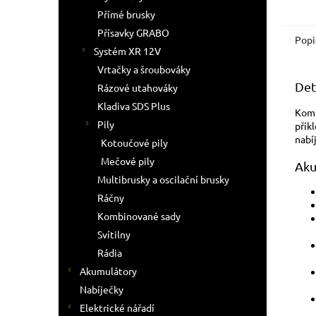
Přímé brusky
Přísavky GRABO
Popi
Systém XR 12V
Vrtačky a šroubováky
Det
Rázové utahováky
Kladiva SDS Plus
Komb
Pily
přík
nabíj
Kotoučové pily
Mečové pily
Aku
Multibrusky a oscilační brusky
Ráčny
Kombinované sady
Svítilny
Rádia
Akumulátory
Nabíječky
Elektrické nářadí