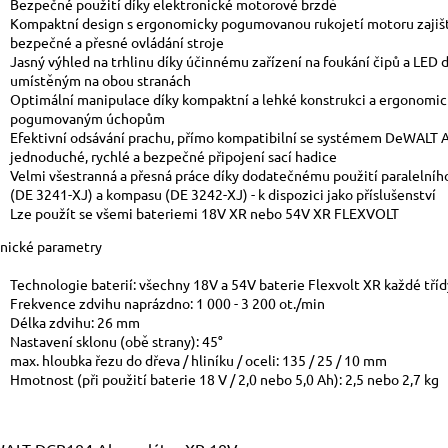
Bezpečné použití díky elektronické motorové brzdě
Kompaktní design s ergonomicky pogumovanou rukojetí motoru zajiš
bezpečné a přesné ovládání stroje
Jasný výhled na trhlinu díky účinnému zařízení na foukání čipů a LED
umístěným na obou stranách
Optimální manipulace díky kompaktní a lehké konstrukci a ergonomic
pogumovaným úchopům
Efektivní odsávání prachu, přímo kompatibilní se systémem DeWALT A
jednoduché, rychlé a bezpečné připojení sací hadice
Velmi všestranná a přesná práce díky dodatečnému použití paralelníh
(DE 3241-XJ) a kompasu (DE 3242-XJ) - k dispozici jako příslušenství
Lze použít se všemi bateriemi 18V XR nebo 54V XR FLEXVOLT
nické parametry
Technologie baterií: všechny 18V a 54V baterie Flexvolt XR každé tří
Frekvence zdvihu naprázdno: 1 000 - 3 200 ot./min
Délka zdvihu: 26 mm
Nastavení sklonu (obě strany): 45°
max. hloubka řezu do dřeva / hliníku / oceli: 135 / 25 / 10 mm
Hmotnost (při použití baterie 18 V / 2,0 nebo 5,0 Ah): 2,5 nebo 2,7 kg