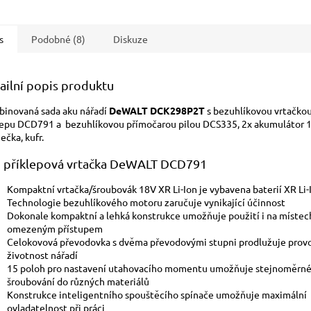
s
Podobné (8)
Diskuze
ailní popis produktu
inovaná sada aku nářadí
DeWALT DCK298P2T
s bezuhlíkovou vrtačko
lepu DCD791 a bezuhlíkovou přímočarou pilou DCS335, 2x akumulátor 1
ečka, kufr.
 příklepová vrtačka DeWALT DCD791
Kompaktní vrtačka/šroubovák 18V XR Li-Ion je vybavena baterií XR Li-
Technologie bezuhlíkového motoru zaručuje vynikající účinnost
Dokonale kompaktní a lehká konstrukce umožňuje použití i na místec
omezeným přístupem
Celokovová převodovka s dvěma převodovými stupni prodlužuje provo
životnost nářadí
15 poloh pro nastavení utahovacího momentu umožňuje stejnoměrn
šroubování do různých materiálů
Konstrukce inteligentního spouštěcího spínače umožňuje maximální
ovladatelnost při práci