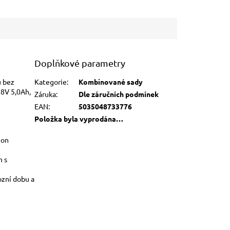
Doplňkové parametry
u bez
Kategorie
:
Kombinované sady
8V 5,0Ah,
Záruka
:
Dle záručních podmínek
EAN
:
5035048733776
Položka byla vyprodána…
Ion
h s
zní dobu a
é