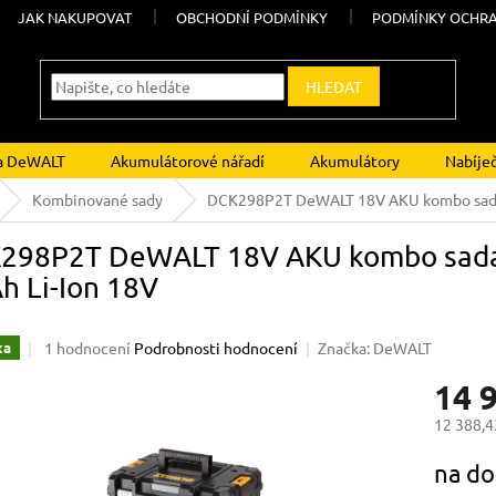
JAK NAKUPOVAT
OBCHODNÍ PODMÍNKY
PODMÍNKY OCHRA
HLEDAT
ka DeWALT
Akumulátorové nářadí
Akumulátory
Nabíje
Kombinované sady
DCK298P2T DeWALT 18V AKU kombo sada 
298P2T DeWALT 18V AKU kombo sada
h Li-Ion 18V
Průměrné
1 hodnocení
Podrobnosti hodnocení
Značka:
DeWALT
ka
hodnocení
14 
produktu
je
12 388,4
5,0
z
Měrná
na do
5
cena:
hvězdiček.