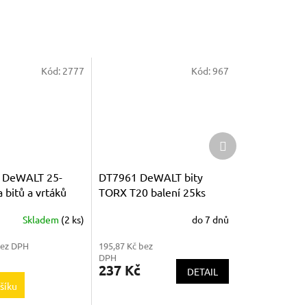
Kód:
2777
Kód:
967
Další
produkt
 DeWALT 25-
DT7961 DeWALT bity
a bitů a vrtáků
TORX T20 balení 25ks
Skladem
(2 ks)
do 7 dnů
bez DPH
195,87 Kč bez
DPH
237 Kč
DETAIL
šíku