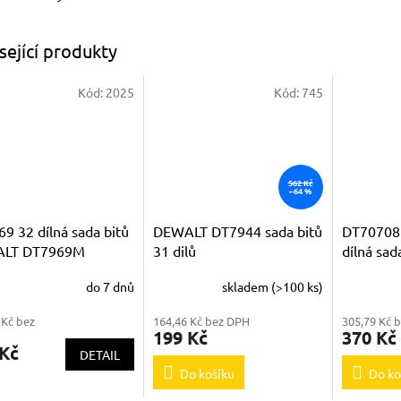
sející produkty
Kód:
2025
Kód:
745
562 Kč
–64 %
9 32 dílná sada bitů
DEWALT DT7944 sada bitů
DT70708
LT DT7969M
31 dilů
dílná sad
do 7 dnů
skladem
(>100 ks)
 Kč bez
164,46 Kč bez DPH
305,79 Kč 
199 Kč
370 Kč
 Kč
DETAIL
Do košíku
Do ko