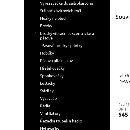
Vyřezávačka do sádrokartonu
Stříhač závitových tyčí
Souvi
Nůžky na plech
Frézky
Brusky vibrační, excentrické a
pásové
Pásové brusky - pilníky
Hoblíky
Pásová pila na kov
Hřebíkovačky
DT796
Sponkovačky
DeWA
Leštičky
Svítilny
Vysavače
450,41
Rádia
DPH
545
Ventilátory
Řezačka trubek a hadic
Nýtovačky