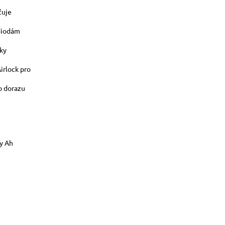
ťuje
 diodám
ky
irlock pro
o dorazu
dy Ah