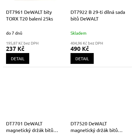
DT7961 DeWALT bity
DT7922 B 29-ti dílná sada
TORX T20 balení 25ks
bitů DeWALT
do 7 dnů
Skladem
195,87 Kč bez DPH
404,96 Kč bez DPH
237 Kč
490 Kč
DETAIL
DETAIL
DT7701 DeWALT
DT7520 DeWALT
magnetický držák bitů
magnetický držák bitů