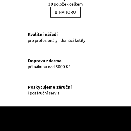
O
r
38
položek celkem
v
á
l
NAHORU
n
k
á
o
d
v
a
á
Kvalitní nářadí
c
n
í
pro profesionály i domácí kutily
í
p
r
v
Doprava zdarma
k
při nákupu nad 5000 Kč
y
v
ý
p
Poskytujeme záruční
i
i pozáruční servis
s
u
Z
á
p
a
Informace pro vás