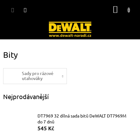
Přejít
NÁKUP
na
obsah
KOŠÍK
Bity
Sady pro rázové
utahováky
Nejprodávanější
DT7969 32 dílná sada bitů DeWALT DT7969M
do 7 dnů
545 Kč