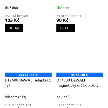
80mm 1/4
76mm pro
sádrokartonářský
do 7 dnů
Skladem
šroubovák DCF620
86,78 Kč bez DPH
74,38 Kč bez DPH
105 Kč
90 Kč
DETAIL
DETAIL
228 Kč
–18 %
94 Kč
–30 %
DT7508 DeWALT adaptér z
DT7500 DeWALT
1/2
magnetický držák bitů
60mm 1/4
skladem
(2 ks)
do 7 dnů
152,89 Kč bez DPH
53,72 Kč bez DPH