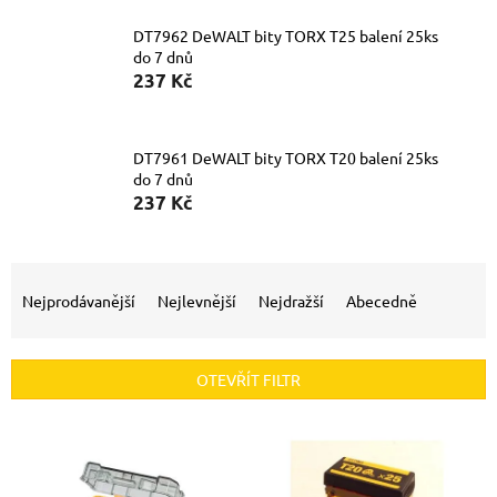
DT7962 DeWALT bity TORX T25 balení 25ks
do 7 dnů
237 Kč
DT7961 DeWALT bity TORX T20 balení 25ks
do 7 dnů
237 Kč
Ř
a
Nejprodávanější
Nejlevnější
Nejdražší
Abecedně
z
e
n
OTEVŘÍT FILTR
í
p
V
r
ý
o
p
d