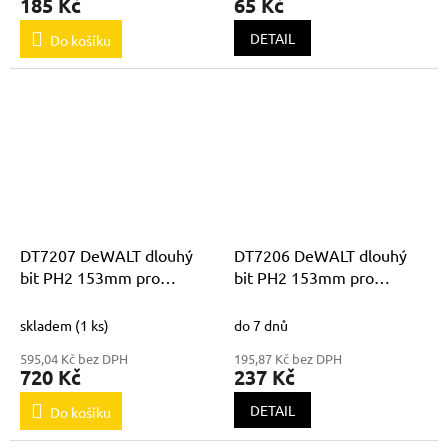
185 Kč
65 Kč
DETAIL
Do košíku
DT7207 DeWALT dlouhý
DT7206 DeWALT dlouhý
bit PH2 153mm pro
bit PH2 153mm pro
DCF620 balení 20ks
DCF620 balení 5ks
skladem
(1 ks)
do 7 dnů
595,04 Kč bez DPH
195,87 Kč bez DPH
720 Kč
237 Kč
DETAIL
Do košíku