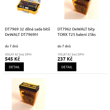
i
u
s
k
p
t
r
ů
o
d
DT7969 32 dílná sada bitů
DT7962 DeWALT bity
u
DeWALT DT7969M
TORX T25 balení 25ks
k
t
do 7 dnů
do 7 dnů
ů
450,41 Kč bez DPH
195,87 Kč bez DPH
545 Kč
237 Kč
DETAIL
DETAIL