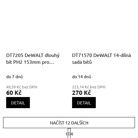
DT7205 DeWALT dlouhý
DT71570 DeWALT 14-dílná
bit PH2 153mm pro
sada bitů
DCF620
do 7 dnů
do 14 dnů
49,59 Kč bez DPH
223,14 Kč bez DPH
60 Kč
270 Kč
DETAIL
DETAIL
NAČÍST 12 DALŠÍCH
S
1
4
t