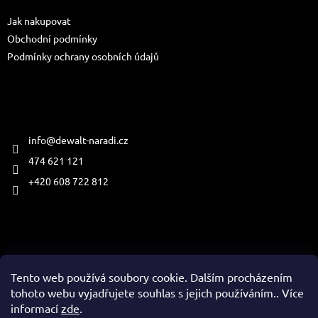
t
Jak nakupovat
í
Obchodní podmínky
Podmínky ochrany osobních údajů
Kontakt
info
@
dewalt-naradi.cz
474 621 121
+420 608 722 812
Přijímáme online platby
Tento web používá soubory cookie. Dalším procházením
tohoto webu vyjadřujete souhlas s jejich používáním.. Více
informací
zde
.