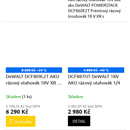
aku DeWALT POWERSTACK
DCF860E2T Prémiový rázový
šroubovák 18 V XR s
bezuhlíkovým motorem Nízká
hmotnost zaručuje maximální
přenositelnost...
8 290 Kč
–24 %
4 990 Kč
–40 %
DeWALT DCF809L2T AKU
DCF887NT DeWALT 18V
rázový utahovák 18V XR Li-
AKU rázový utahovák 1/4
Ion 2x 3,0Ah
Skladem
(1 ks)
Skladem
5 198,35 Kč bez DPH
2 462,81 Kč bez DPH
6 290 Kč
2 980 Kč
DETAIL
Do košíku