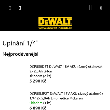
Přejít
NÁKUP
na
obsah
KOŠÍK
Upínání 1/4"
Nejprodávanější
DCF850D2T DeWALT 18V AKU rázový utahovák
2x 2,0Ah Li-Ion
skladem
(2 ks)
5 290 Kč
DCF85MP2T DeWALT 18V AKU rázový utahovák
1/4" 2x 5,0Ah Li-Ion edice McLaren
Skladem
(1 ks)
6 890 Kč