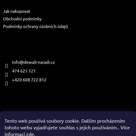
t
Jak nakupovat
í
Obchodní podmínky
Podmínky ochrany osobních údajů
Kontakt
info
@
dewalt-naradi.cz
474 621 121
+420 608 722 812
Přijímáme online platby
Tento web používá soubory cookie. Dalším procházením
tohoto webu vyjadřujete souhlas s jejich používáním.. Více
informací
zde
.