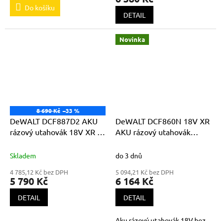
5,0
Do košíku
z
DETAIL
5
hvězdiček.
Novinka
8 690 Kč
–33 %
DeWALT DCF887D2 AKU
DeWALT DCF860N 18V XR
rázový utahovák 18V XR Li-
AKU rázový utahovák
Ion 2x2,0Ah
282Nm, bez akumulátorů a
nabíječky
Skladem
do 3 dnů
4 785,12 Kč bez DPH
5 094,21 Kč bez DPH
5 790 Kč
6 164 Kč
DETAIL
DETAIL
Aku rázový utahovák 18V bez