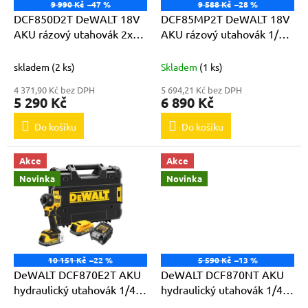
o
9 990 Kč
–47 %
9 588 Kč
–28 %
d
DCF850D2T DeWALT 18V
DCF85MP2T DeWALT 18V
u
AKU rázový utahovák 2x
AKU rázový utahovák 1/4"
k
2,0Ah Li-Ion
2x 5,0Ah Li-Ion edice
t
McLaren
skladem
(2 ks)
Skladem
(1 ks)
ů
4 371,90 Kč bez DPH
5 694,21 Kč bez DPH
5 290 Kč
6 890 Kč
Do košíku
Do košíku
Akce
Akce
Novinka
Novinka
10 151 Kč
–22 %
5 590 Kč
–13 %
DeWALT DCF870E2T AKU
DeWALT DCF870NT AKU
hydraulický utahovák 1/4"
hydraulický utahovák 1/4"
18V 2x 1,7Ah
18V bez akumulátorů a