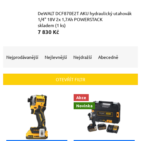
DeWALT DCF870E2T AKU hydraulický utahovák
1/4" 18V 2x 1,7Ah POWERSTACK
skladem
(1 ks)
7 830 Kč
Ř
a
Nejprodávanější
Nejlevnější
Nejdražší
Abecedně
z
e
n
OTEVŘÍT FILTR
í
p
V
r
Akce
ý
o
Novinka
p
d
i
u
s
k
p
t
r
ů