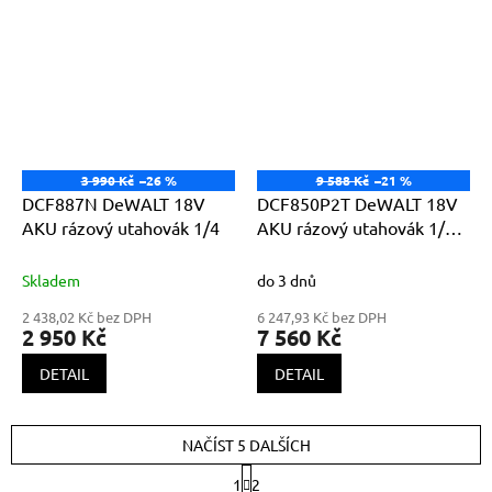
3 990 Kč
–26 %
9 588 Kč
–21 %
DCF887N DeWALT 18V
DCF850P2T DeWALT 18V
AKU rázový utahovák 1/4
AKU rázový utahovák 1/4"
2x 5,0Ah Li-Ion
Skladem
do 3 dnů
2 438,02 Kč bez DPH
6 247,93 Kč bez DPH
2 950 Kč
7 560 Kč
DETAIL
DETAIL
NAČÍST 5 DALŠÍCH
S
1
2
t