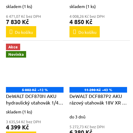
POWERSTACK
nabíječky v kufru TSTAK
skladem
(1 ks)
skladem
(1 ks)
6 471,07 Kč bez DPH
4 008,26 Kč bez DPH
7 830 Kč
4 850 Kč
Do košíku
Do košíku
Akce
Novinka
5 002 Kč
–12 %
11 290 Kč
–43 %
DeWALT DCF870N AKU
DeWALT DCF887P2 AKU
hydraulický utahovák 1/4"
rázový utahovák 18V XR Li-
18V bez akumulátorů a
Ion 2x 5,0Ah
skladem
(1 ks)
Průměrné
nabíječky
do 3 dnů
hodnocení
3 635,54 Kč bez DPH
produktu
4 399 Kč
5 272,73 Kč bez DPH
je
6 380 Kč