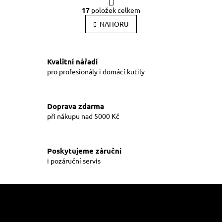
O
r
17
položek celkem
v
á
l
NAHORU
n
k
á
o
d
v
a
á
Kvalitní nářadí
c
n
í
pro profesionály i domácí kutily
í
p
r
v
Doprava zdarma
k
při nákupu nad 5000 Kč
y
v
ý
p
Poskytujeme záruční
i
i pozáruční servis
s
u
Z
á
p
a
Informace pro vás