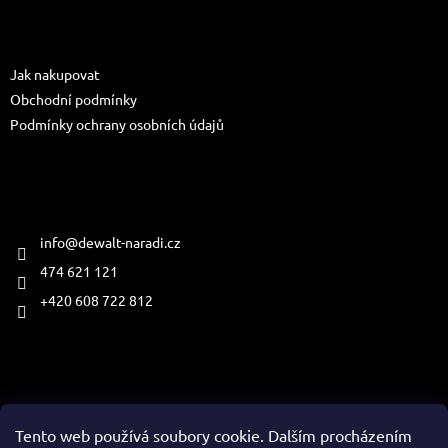
p
a
Informace pro vás
t
Jak nakupovat
í
Obchodní podmínky
Podmínky ochrany osobních údajů
Kontakt
info
@
dewalt-naradi.cz
474 621 121
+420 608 722 812
Přijímáme online platby
Tento web používá soubory cookie. Dalším procházením