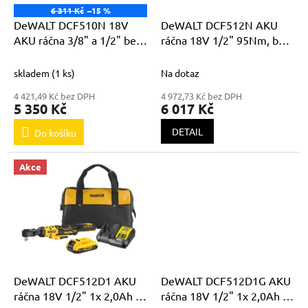
ů
o
6 311 Kč
–15 %
d
DeWALT DCF510N 18V
DeWALT DCF512N AKU
u
AKU ráčna 3/8" a 1/2" bez
ráčna 18V 1/2" 95Nm, bez
k
akumulátoru a nabíječky
akumulátorů a nabíječky
t
skladem
(1 ks)
Na dotaz
ů
4 421,49 Kč bez DPH
4 972,73 Kč bez DPH
5 350 Kč
6 017 Kč
DETAIL
Do košíku
Akce
DeWALT DCF512D1 AKU
DeWALT DCF512D1G AKU
ráčna 18V 1/2" 1x 2,0Ah Li-
ráčna 18V 1/2" 1x 2,0Ah Li-