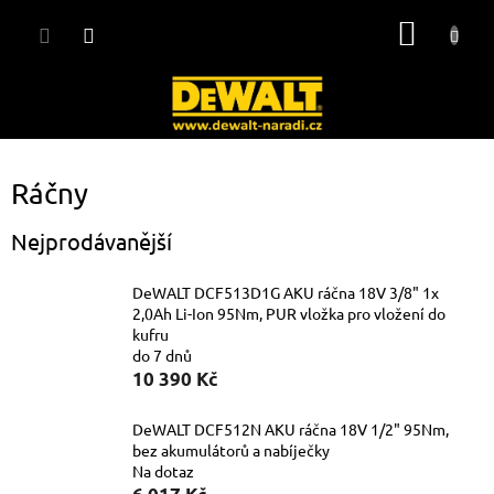
Přejít
NÁKUP
na
obsah
KOŠÍK
Ráčny
Nejprodávanější
DeWALT DCF513D1G AKU ráčna 18V 3/8" 1x
2,0Ah Li-Ion 95Nm, PUR vložka pro vložení do
kufru
do 7 dnů
10 390 Kč
DeWALT DCF512N AKU ráčna 18V 1/2" 95Nm,
bez akumulátorů a nabíječky
Na dotaz