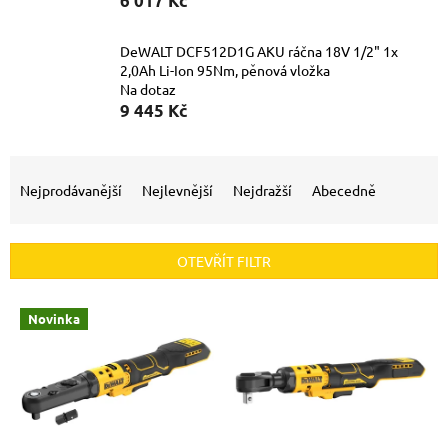
6 017 Kč
DeWALT DCF512D1G AKU ráčna 18V 1/2" 1x
2,0Ah Li-Ion 95Nm, pěnová vložka
Na dotaz
9 445 Kč
Ř
a
Nejprodávanější
Nejlevnější
Nejdražší
Abecedně
z
e
n
OTEVŘÍT FILTR
í
p
V
r
Novinka
ý
o
p
d
i
u
s
k
p
t
r