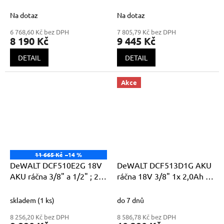
Ion 95Nm, taška
Ion 95Nm, pěnová vložka
Na dotaz
Na dotaz
6 768,60 Kč bez DPH
7 805,79 Kč bez DPH
8 190 Kč
9 445 Kč
DETAIL
DETAIL
Akce
11 665 Kč
–14 %
DeWALT DCF510E2G 18V
DeWALT DCF513D1G AKU
AKU ráčna 3/8" a 1/2" ; 2x
ráčna 18V 3/8" 1x 2,0Ah Li-
1,7Ah POWERSTACK ;
Ion 95Nm, PUR vložka pro
pěnová vložka
vložení do kufru
skladem
(1 ks)
do 7 dnů
8 256,20 Kč bez DPH
8 586,78 Kč bez DPH