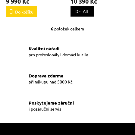
9 990 Kč
10 390 Kč
DETAIL
Do košíku
6
položek celkem
O
v
l
á
Kvalitní nářadí
d
pro profesionály i domácí kutily
a
c
í
Doprava zdarma
p
při nákupu nad 5000 Kč
r
v
k
y
Poskytujeme záruční
v
i pozáruční servis
ý
p
i
Z
s
á
u