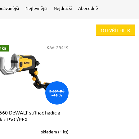
odávanější
Nejlevnější
Nejdražší
Abecedně
OTEVŘÍT FILTR
Kód:
29419
nka
3 531 Kč
–46 %
60 DeWALT stříhač hadic a
ek z PVC/PEX
skladem
(1 ks)