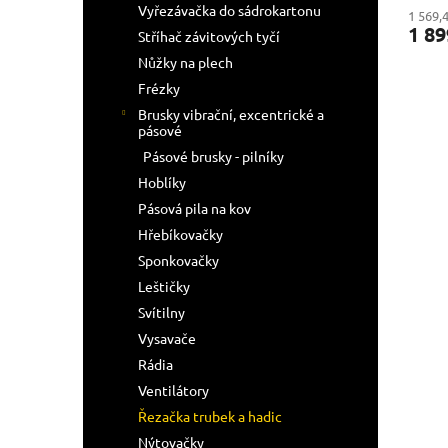
Vyřezávačka do sádrokartonu
1 569,
1 89
Stříhač závitových tyčí
Nůžky na plech
Frézky
Brusky vibrační, excentrické a
pásové
Pásové brusky - pilníky
Hoblíky
Pásová pila na kov
Hřebíkovačky
Sponkovačky
Leštičky
Svítilny
Vysavače
Rádia
Ventilátory
Řezačka trubek a hadic
Nýtovačky