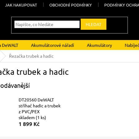
JAK NAKUPOVAT
OBCHODNÍ PODMÍNKY
PODMÍNKY OCHRA
HLEDAT
ka DeWALT
Akumulátorové nářadí
Akumulátory
Nabíje
Řezačka trubek a hadic
čka trubek a hadic
odávanější
DT20560 DeWALT
stříhač hadic a trubek
z PVC/PEX
skladem
(1 ks)
1 899 Kč