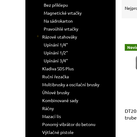
Ř
n
Bez příklepu
a
e
Nejpr
Magnetické vrtačky
z
l
e
Na sádrokarton
n
Pravoúhlé vrtačky
í
Rázové utahováky
p
V
Upínání 1/4"
r
Novi
ý
Upínání 1/2"
o
p
d
Upínání 3/4"
i
u
Kladiva SDS Plus
s
k
Ruční řezačka
p
t
r
Multibrusky a oscilační brusky
ů
o
Úhlové brusky
d
Kombinované sady
u
Ráčny
k
DT205
Mazací lis
t
trub
ů
Ponorný vibrátor do betonu
Výtlačné pistole