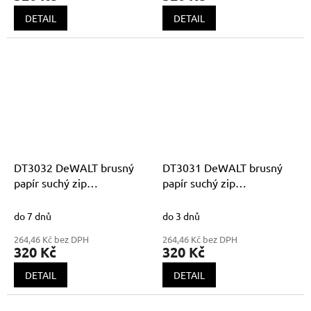
DETAIL
DETAIL
DT3032 DeWALT brusný
DT3031 DeWALT brusný
papír suchý zip
papír suchý zip
115x115mm K80
115x115mm K60
do 7 dnů
do 3 dnů
264,46 Kč bez DPH
264,46 Kč bez DPH
320 Kč
320 Kč
DETAIL
DETAIL