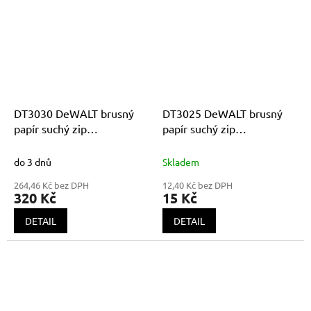
DT3030 DeWALT brusný
DT3025 DeWALT brusný
papír suchý zip
papír suchý zip
115x115mm K40
115x115mm K240
do 3 dnů
Skladem
264,46 Kč bez DPH
12,40 Kč bez DPH
320 Kč
15 Kč
DETAIL
DETAIL