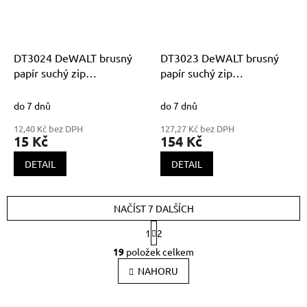
DT3024 DeWALT brusný
DT3023 DeWALT brusný
papír suchý zip
papír suchý zip
115x115mm K180
115x115mm K120
do 7 dnů
do 7 dnů
12,40 Kč bez DPH
127,27 Kč bez DPH
15 Kč
154 Kč
DETAIL
DETAIL
NAČÍST 7 DALŠÍCH
S
1
2
t
O
r
19
položek celkem
v
á
l
NAHORU
n
k
á
o
d