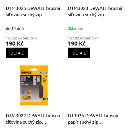
o
d
DTM3025 DeWALT brusná
DTM3023 DeWALT brusná
u
síťovina suchý zip
síťovina suchý zip
k
115x115mm P240
115x115mm P120
t
do 14 dnů
Skladem
ů
157,02 Kč bez DPH
157,02 Kč bez DPH
190 Kč
190 Kč
DETAIL
DETAIL
DTM3022 DeWALT brusná
DT3035 DeWALT brusný
síťovina suchý zip
papír suchý zip
115x115mm P80
115x115mm K240