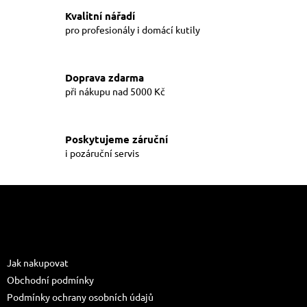
v
a
á
Kvalitní nářadí
c
n
í
pro profesionály i domácí kutily
í
p
r
v
Doprava zdarma
k
při nákupu nad 5000 Kč
y
v
ý
p
Poskytujeme záruční
i
i pozáruční servis
s
u
Z
á
p
a
Informace pro vás
t
Jak nakupovat
í
Obchodní podmínky
Podmínky ochrany osobních údajů