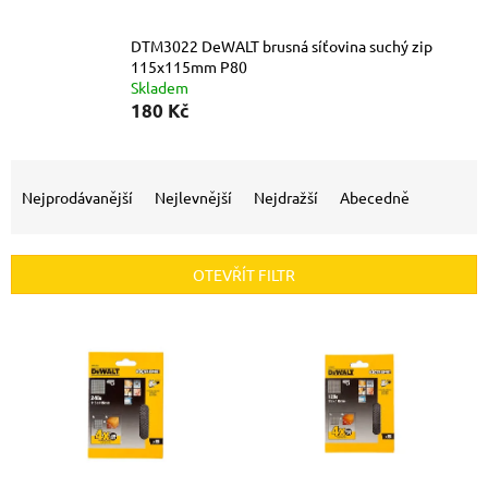
DTM3022 DeWALT brusná síťovina suchý zip
115x115mm P80
Skladem
180 Kč
Ř
a
Nejprodávanější
Nejlevnější
Nejdražší
Abecedně
z
e
n
OTEVŘÍT FILTR
í
p
V
r
ý
o
p
d
i
u
s
k
p
t
r
ů