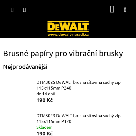
Přejít
NÁKUP
na
obsah
KOŠÍK
Brusné papíry pro vibrační brusky
Nejprodávanější
DTM3025 DeWALT brusná síťovina suchý zip
115x115mm P240
do 14 dnů
190 Kč
DTM3023 DeWALT brusná síťovina suchý zip
115x115mm P120
Skladem
190 Kč