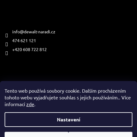
Kontakt
info
@
dewalt-naradi.cz
474 621 121
+420 608 722 812
Přijímáme online platby
Tento web používá soubory cookie. Dalším procházením
tohoto webu vyjadřujete souhlas s jejich používáním.. Více
informací
zde
.
Vytvořil Shoptet
Nastavení
Copyright 2026
www.dewalt-naradi.cz
. Všechna práva