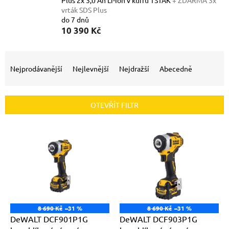
Plus 2x 3,0 Ah Li-Ion v kufru TSTAK
+ ZDARMA 3x
vrták SDS Plus
do 7 dnů
10 390 Kč
Ř
a
Nejprodávanější
Nejlevnější
Nejdražší
Abecedně
z
e
n
OTEVŘÍT FILTR
í
p
V
r
ý
o
p
d
i
u
s
k
p
t
r
ů
o
8 690 Kč
–31 %
8 690 Kč
–31 %
d
DeWALT DCF901P1G
DeWALT DCF903P1G