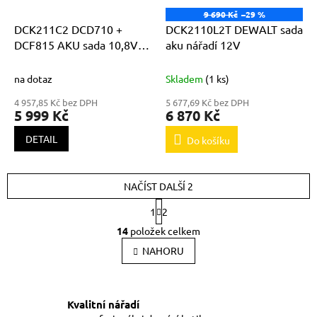
9 690 Kč
–29 %
DCK211C2 DCD710 +
DCK2110L2T DEWALT sada
DCF815 AKU sada 10,8V
aku nářadí 12V
1,3Ah Li-Ion vrtačka +
rázový utahovák
na dotaz
Skladem
(1 ks)
4 957,85 Kč bez DPH
5 677,69 Kč bez DPH
5 999 Kč
6 870 Kč
DETAIL
Do košíku
NAČÍST DALŠÍ 2
S
1
2
t
O
r
14
položek celkem
v
á
l
NAHORU
n
k
á
o
d
v
a
á
Kvalitní nářadí
c
n