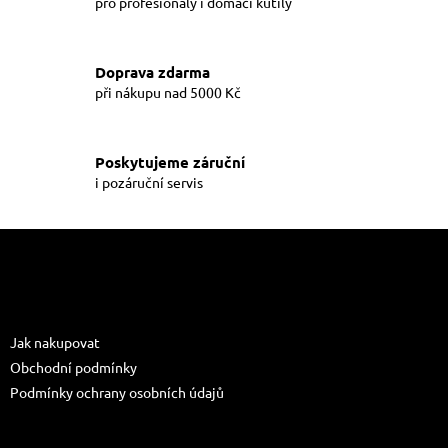
í
pro profesionály i domácí kutily
í
p
r
v
Doprava zdarma
k
při nákupu nad 5000 Kč
y
v
ý
p
Poskytujeme záruční
i
i pozáruční servis
s
u
Z
á
p
a
Informace pro vás
t
Jak nakupovat
í
Obchodní podmínky
Podmínky ochrany osobních údajů