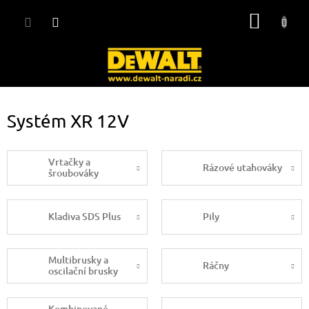
Přejít
NÁKUP
na
obsah
KOŠÍK
Systém XR 12V
Vrtačky a
Rázové utahováky
šroubováky
Kladiva SDS Plus
Pily
Multibrusky a
Ráčny
oscilační brusky
Kombinované