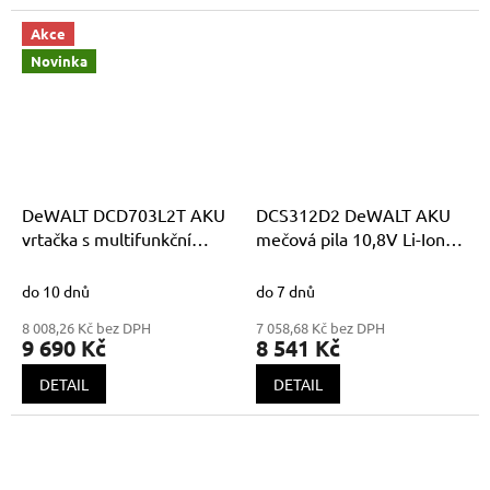
Akce
Novinka
DeWALT DCD703L2T AKU
DCS312D2 DeWALT AKU
vrtačka s multifunkční
mečová pila 10,8V Li-Ion
hlavou 12V XR 2 x 3,0Ah
2,0Ah
Li-Ion v kufru TSTAK
do 10 dnů
do 7 dnů
8 008,26 Kč bez DPH
7 058,68 Kč bez DPH
9 690 Kč
8 541 Kč
DETAIL
DETAIL