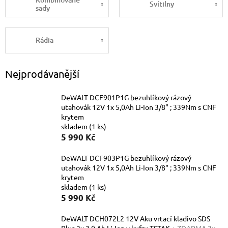
Svítilny
sady
Rádia
Nejprodávanější
DeWALT DCF901P1G bezuhlíkový rázový
utahovák 12V 1x 5,0Ah Li-Ion 3/8" ; 339Nm s CNF
krytem
skladem
(1 ks)
5 990 Kč
DeWALT DCF903P1G bezuhlíkový rázový
utahovák 12V 1x 5,0Ah Li-Ion 3/8" ; 339Nm s CNF
krytem
skladem
(1 ks)
5 990 Kč
DeWALT DCH072L2 12V Aku vrtací kladivo SDS