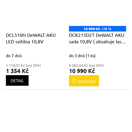
12 990 Kč
–15 %
DCL510N DeWALT AKU
DCK215D2T DeWALT AKU
LED svítilna 10,8V
sada 10,8V ( obsahuje laser
DCE088 a vrtačku
DCD710D2 )
do 7 dnů
do 3 dnů
(1 ks)
1 119,01 Kč bez DPH
9 082,64 Kč bez DPH
1 354 Kč
10 990 Kč
DETAIL
Do košíku