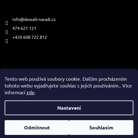
Kontakt
info
@
dewalt-naradi.cz
474 621 121
+420 608 722 812
Přijímáme online platby
Tento web používá soubory cookie. Dalším procházením
tohoto webu vyjadřujete souhlas s jejich používáním.. Více
informací
zde
.
Vytvořil Shoptet
Nastavení
Copyright 2026
www.dewalt-naradi.cz
. Všechna práva
Odmítnout
Souhlasím
vyhrazena.