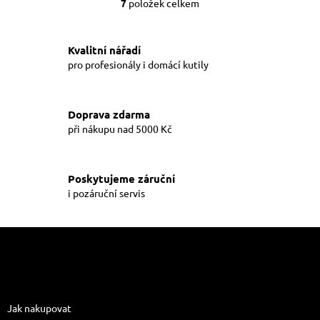
7
položek celkem
O
v
l
á
Kvalitní nářadí
d
pro profesionály i domácí kutily
a
c
í
Doprava zdarma
p
při nákupu nad 5000 Kč
r
v
k
y
Poskytujeme záruční
v
i pozáruční servis
ý
p
i
Z
s
á
u
p
a
Informace pro vás
t
Jak nakupovat
í