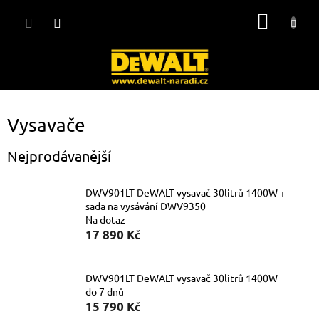
Přejít
NÁKUP
na
obsah
KOŠÍK
Vysavače
Nejprodávanější
DWV901LT DeWALT vysavač 30litrů 1400W +
sada na vysávání DWV9350
Na dotaz
17 890 Kč
DWV901LT DeWALT vysavač 30litrů 1400W
do 7 dnů
15 790 Kč