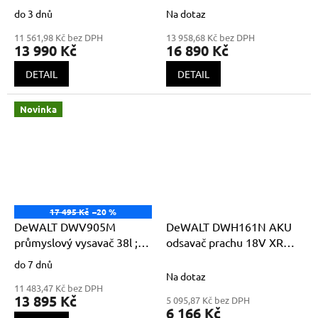
filtrační sáček flees
+ 5ks sáčků DWV9402 ;
do 3 dnů
Na dotaz
třída M
11 561,98 Kč bez DPH
13 958,68 Kč bez DPH
13 990 Kč
16 890 Kč
DETAIL
DETAIL
Novinka
17 495 Kč
–20 %
DeWALT DWV905M
DeWALT DWH161N AKU
průmyslový vysavač 38l ;
odsavač prachu 18V XR
třída M
bez akumulátorů
do 7 dnů
Průměrné
Na dotaz
hodnocení
11 483,47 Kč bez DPH
produktu
13 895 Kč
5 095,87 Kč bez DPH
je
6 166 Kč