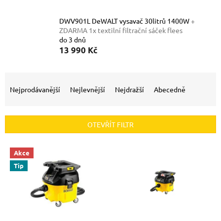
DWV901L DeWALT vysavač 30litrů 1400W
+
ZDARMA 1x textilní filtrační sáček flees
do 3 dnů
13 990 Kč
Ř
a
Nejprodávanější
Nejlevnější
Nejdražší
Abecedně
z
e
n
OTEVŘÍT FILTR
í
p
V
r
Akce
ý
o
Tip
p
d
i
u
s
k
p
t
r
ů