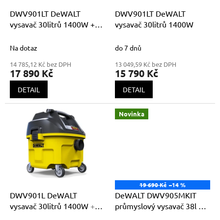
o
d
DWV901LT DeWALT
DWV901LT DeWALT
u
vysavač 30litrů 1400W +
vysavač 30litrů 1400W
k
sada na vysávání DWV9350
t
Na dotaz
do 7 dnů
ů
14 785,12 Kč bez DPH
13 049,59 Kč bez DPH
17 890 Kč
15 790 Kč
DETAIL
DETAIL
Novinka
19 690 Kč
–14 %
DWV901L DeWALT
DeWALT DWV905MKIT
vysavač 30litrů 1400W
+
průmyslový vysavač 38l +
ZDARMA 1x textilní
sada na vysávání DWV9350