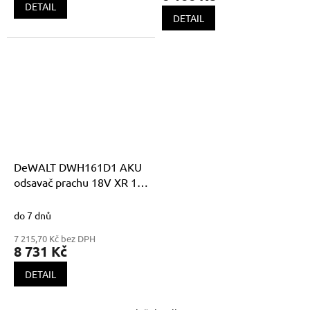
5,0
DETAIL
z
DETAIL
5
hvězdiček.
DeWALT DWH161D1 AKU
odsavač prachu 18V XR 1x
2,0Ah Li-Ion
do 7 dnů
7 215,70 Kč bez DPH
8 731 Kč
DETAIL