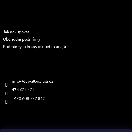
Z
s
á
u
p
a
Informace pro vás
t
Jak nakupovat
í
Obchodní podmínky
Podmínky ochrany osobních údajů
Kontakt
info
@
dewalt-naradi.cz
474 621 121
+420 608 722 812
Přijímáme online platby