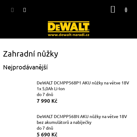
Přejít
NÁKUP
na
obsah
KOŠÍK
Zahradní nůžky
Nejprodávanější
DeWALT DCMPP568P1 AKU nůžky na větve 18V
1x 5,0Ah Li-Ion
do 7 dnů
7 990 Kč
DeWALT DCMPP568N AKU nůžky na větve 18V
bez akumulátorů a nabíječky
do 7 dnů
5 690 Kč