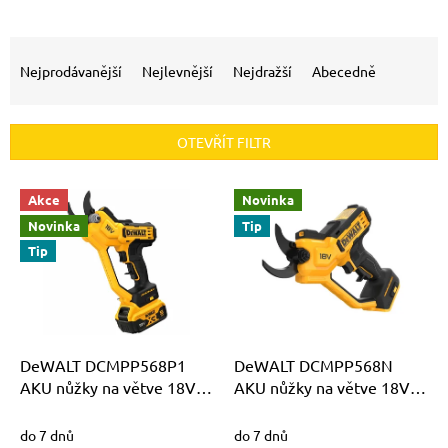
Ř
a
Nejprodávanější
Nejlevnější
Nejdražší
Abecedně
z
e
n
OTEVŘÍT FILTR
í
p
V
r
Akce
Novinka
ý
o
Novinka
Tip
p
d
Tip
i
u
s
k
p
t
r
ů
o
d
DeWALT DCMPP568P1
DeWALT DCMPP568N
u
AKU nůžky na větve 18V
AKU nůžky na větve 18V
k
1x 5,0Ah Li-Ion
bez akumulátorů a
t
nabíječky
do 7 dnů
do 7 dnů