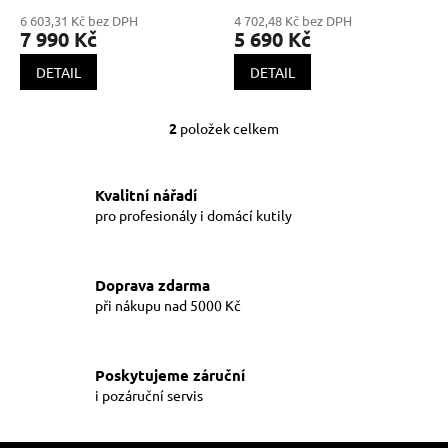
ů
6 603,31 Kč bez DPH
4 702,48 Kč bez DPH
7 990 Kč
5 690 Kč
DETAIL
DETAIL
2
položek celkem
O
v
l
á
Kvalitní nářadí
d
pro profesionály i domácí kutily
a
c
í
Doprava zdarma
p
při nákupu nad 5000 Kč
r
v
k
y
Poskytujeme záruční
v
i pozáruční servis
ý
p
i