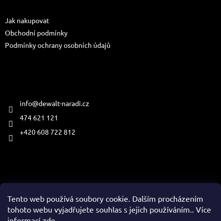
a
Informace pro vás
t
Jak nakupovat
í
Obchodní podmínky
Podmínky ochrany osobních údajů
Kontakt
info
@
dewalt-naradi.cz
474 621 121
+420 608 722 812
Přijímáme online platby
Tento web používá soubory cookie. Dalším procházením
tohoto webu vyjadřujete souhlas s jejich používáním.. Více
informací
zde
.