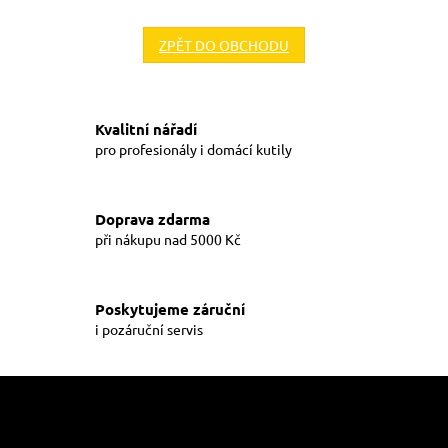
ZPĚT DO OBCHODU
Kvalitní nářadí
pro profesionály i domácí kutily
Doprava zdarma
při nákupu nad 5000 Kč
Poskytujeme záruční
i pozáruční servis
Z
á
p