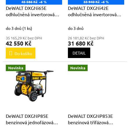
o
45 586 Kč
–6 %
33 940 Kč
–6 %
d
DeWALT DXGNi65E
DeWALT DXGNi42E
u
odhlučněná invertorová
odhlučněná invertorová
k
elektrocentrála 230V /
elektrocentrála 230V /
t
6,5kVA
4,2kVA
do 3 dnů
(1 ks)
do 3 dnů
ů
35 165,29 Kč bez DPH
26 181,82 Kč bez DPH
42 550 Kč
31 680 Kč
DETAIL
Do košíku
Novinka
Novinka
DeWALT DXGNP85E
DeWALT DXGNP853E
benzinová jednofázová
benzinová třífázová
elektrocentrála 230V /
elektrocentrála 400V/230V