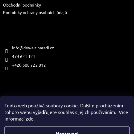
Obchodní podmínky
Podmínky ochrany osobních údajů
Kontakt
info
@
dewalt-naradi.cz
474 621 121
+420 608 722 812
Přijímáme online platby
Tento web používá soubory cookie. Dalším procházením
tohoto webu vyjadřujete souhlas s jejich používáním.. Více
informací
zde
.
Vytvořil Shoptet
Nastavení