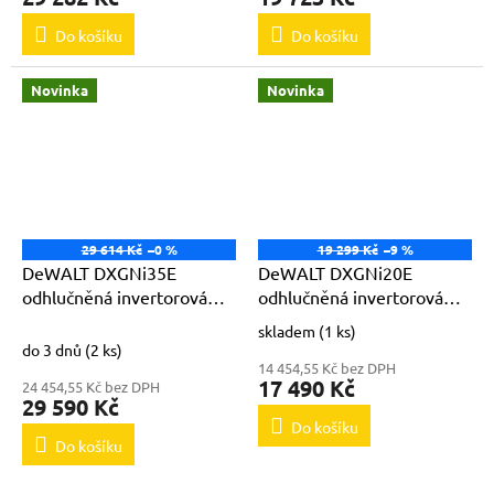
Do košíku
Do košíku
Novinka
Novinka
29 614 Kč
–0 %
19 299 Kč
–9 %
DeWALT DXGNi35E
DeWALT DXGNi20E
odhlučněná invertorová
odhlučněná invertorová
elektrocentrála 230V /
elektrocentrála 230V /
skladem
(1 ks)
Průměrné
3,4kVA
2,0kVA
do 3 dnů
(2 ks)
hodnocení
14 454,55 Kč bez DPH
produktu
17 490 Kč
24 454,55 Kč bez DPH
je
29 590 Kč
4,0
Do košíku
z
Do košíku
5
hvězdiček.