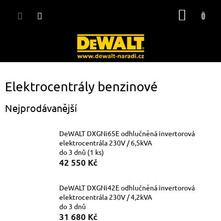
Přejít
NÁKUP
na
obsah
KOŠÍK
Elektrocentrály benzinové
Nejprodávanější
DeWALT DXGNi65E odhlučněná invertorová
elektrocentrála 230V / 6,5kVA
do 3 dnů
(1 ks)
42 550 Kč
DeWALT DXGNi42E odhlučněná invertorová
elektrocentrála 230V / 4,2kVA
do 3 dnů
31 680 Kč