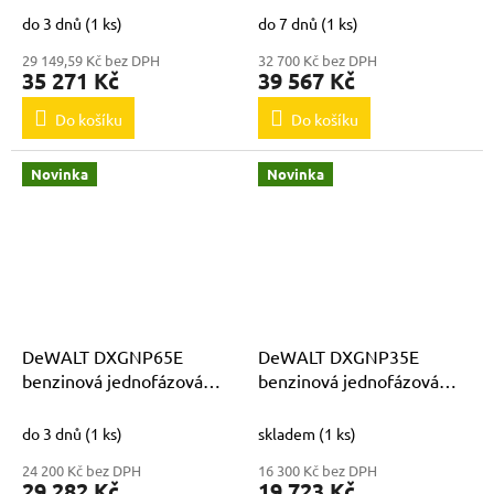
8,5kVA
; 8,5kVA
do 3 dnů
(1 ks)
do 7 dnů
(1 ks)
29 149,59 Kč bez DPH
32 700 Kč bez DPH
35 271 Kč
39 567 Kč
Do košíku
Do košíku
Novinka
Novinka
DeWALT DXGNP65E
DeWALT DXGNP35E
benzinová jednofázová
benzinová jednofázová
elektrocentrála 230V /
elektrocentrála 230V /
6,5kVA
3,5kVA
do 3 dnů
(1 ks)
skladem
(1 ks)
24 200 Kč bez DPH
16 300 Kč bez DPH
29 282 Kč
19 723 Kč