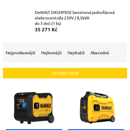
DeWALT DXGNP85E benzinová jednofázová
elektrocentrála 230V / 8,5kVA
do 3 dnů
(1 ks)
35 271 Kč
Ř
a
Nejprodávanější
Nejlevnější
Nejdražší
Abecedně
z
e
n
OTEVŘÍT FILTR
í
p
V
r
ý
o
p
d
i
u
s
k
p
t
r
ů