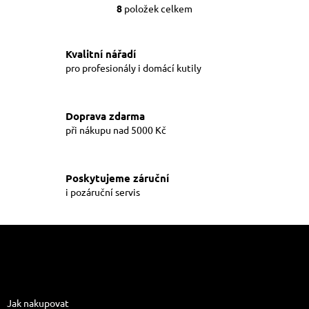
8
položek celkem
O
v
l
á
Kvalitní nářadí
d
pro profesionály i domácí kutily
a
c
í
Doprava zdarma
p
při nákupu nad 5000 Kč
r
v
k
y
Poskytujeme záruční
v
i pozáruční servis
ý
p
i
Z
s
á
u
p
a
Informace pro vás
t
Jak nakupovat
í