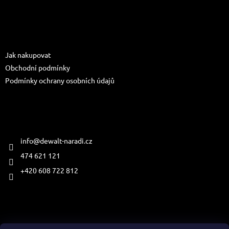
Z
s
á
u
p
a
Informace pro vás
t
Jak nakupovat
í
Obchodní podmínky
Podmínky ochrany osobních údajů
Kontakt
info
@
dewalt-naradi.cz
474 621 121
+420 608 722 812
Přijímáme online platby