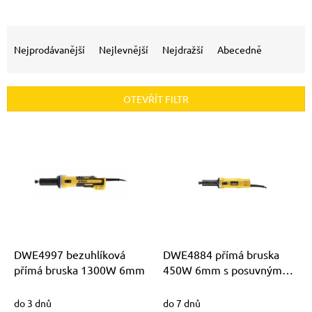
Ř
a
Nejprodávanější
Nejlevnější
Nejdražší
Abecedně
z
e
n
OTEVŘÍT FILTR
í
p
V
r
ý
o
p
d
i
u
s
k
p
t
r
ů
o
d
DWE4997 bezuhlíková
DWE4884 přímá bruska
u
přímá bruska 1300W 6mm
450W 6mm s posuvným
k
spínače
t
do 3 dnů
do 7 dnů