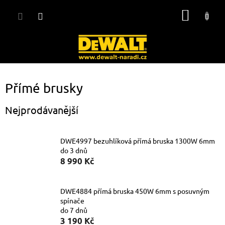
Přejít
NÁKUP
na
obsah
KOŠÍK
Přímé brusky
Nejprodávanější
DWE4997 bezuhlíková přímá bruska 1300W 6mm
do 3 dnů
8 990 Kč
DWE4884 přímá bruska 450W 6mm s posuvným
spínače
do 7 dnů
3 190 Kč