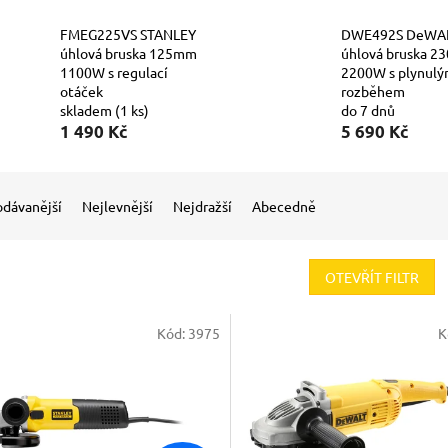
FMEG225VS STANLEY
DWE492S DeWA
úhlová bruska 125mm
úhlová bruska 
1100W s regulací
2200W s plynul
otáček
rozběhem
skladem
(1 ks)
do 7 dnů
1 490 Kč
5 690 Kč
odávanější
Nejlevnější
Nejdražší
Abecedně
OTEVŘÍT FILTR
Kód:
3975
K