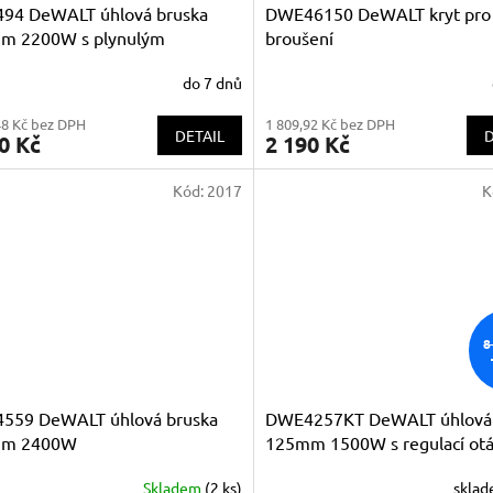
94 DeWALT úhlová bruska
DWE46150 DeWALT kryt pro
m 2200W s plynulým
broušení
ěhem
do 7 dnů
48 Kč bez DPH
1 809,92 Kč bez DPH
DETAIL
D
0 Kč
2 190 Kč
Kód:
2017
K
8
559 DeWALT úhlová bruska
DWE4257KT DeWALT úhlová 
m 2400W
125mm 1500W s regulací ot
,set na broušení betonu v ku
Skladem
(2 ks)
skla
TSTAK