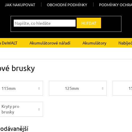
JAK NAKUPOVAT
OBCHODNÍ PODMÍNKY
PODMÍNKY OCHRA
HLEDAT
ka DeWALT
Akumulátorové nářadí
Akumulátory
Nabíje
ové brusky
115mm
125mm
1
Kryty pro
brusky
odávanější