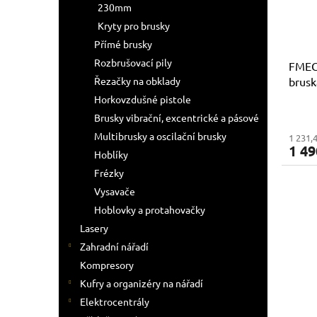
r
230mm
ů
o
Kryty pro brusky
d
Přímé brusky
u
Rozbrušovací pily
FMEG
k
brusk
Řezačky na obklady
t
otáče
ů
Horkovzdušné pistole
Brusky vibrační, excentrické a pásové
Multibrusky a oscilační brusky
1 231,
1 49
Hoblíky
Frézky
Vysavače
Hoblovky a protahovačky
Lasery
Zahradní nářadí
Kompresory
Kufry a organizéry na nářadí
Elektrocentrály