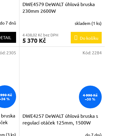
DWE4579 DeWALT úhlová bruska
A
230mm 2600W
R
do 7 dnů
skladem
(1 ks)
M
4 438,02 Kč bez DPH
ETAIL
Do košíku
5 370 Kč
A
ód:
2305
Kód:
2284
 990 Kč
4 990 Kč
–36 %
–30 %
bruska
DWE4257 DeWALT úhlová bruska s
áček
regulací otáček 125mm, 1500W
fru
dem
(3 ks)
do 7 dnů