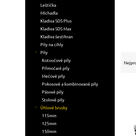
n
Leštička
e
Míchadla
l
Kladiva SDS Plus
Kladiva SDS Max
Kladiva šestihran
Pily na cihly
Pily
Ř
Kotoučové pily
a
Nejpr
z
Přímočaré pily
e
Mečové pily
n
Pokosové a kombinované pily
í
Pásové pily
p
V
Stolové pily
r
ý
Úhlové brusky
o
p
d
115mm
i
u
125mm
s
k
p
150mm
t