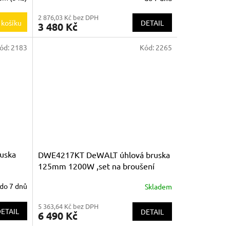
2 876,03 Kč bez DPH
DETAIL
 košíku
3 480 Kč
ód:
2183
Kód:
2265
uska
DWE4217KT DeWALT úhlová bruska
125mm 1200W ,set na broušení
betonu v kufru TSTAK
do 7 dnů
Skladem
5 363,64 Kč bez DPH
ETAIL
DETAIL
6 490 Kč