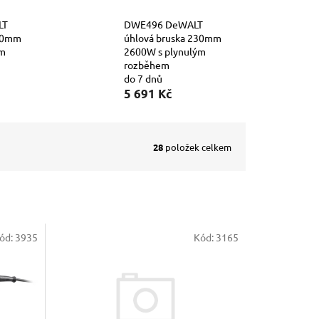
LT
DWE496 DeWALT
230mm
úhlová bruska 230mm
ým
2600W s plynulým
rozběhem
do 7 dnů
5 691 Kč
28
položek celkem
ód:
3935
Kód:
3165