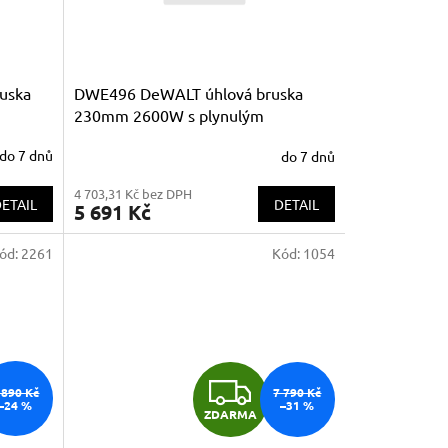
uska
DWE496 DeWALT úhlová bruska
230mm 2600W s plynulým
rozběhem
do 7 dnů
do 7 dnů
4 703,31 Kč bez DPH
ETAIL
DETAIL
5 691 Kč
ód:
2261
Kód:
1054
Z
 890 Kč
7 790 Kč
–24 %
–31 %
ZDARMA
D