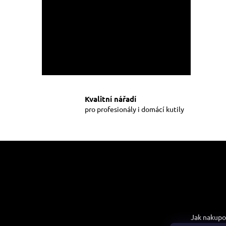
Kvalitní nářadí
pro profesionály i domácí kutily
Z
á
p
a
t
Informac
í
Jak nakupo