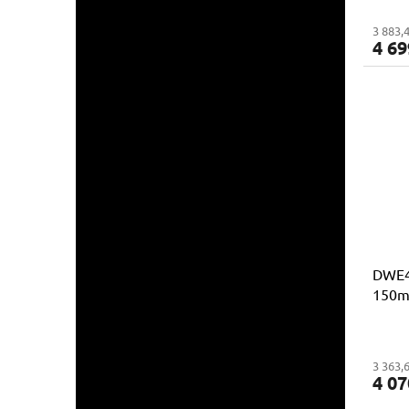
3 883,
4 69
DWE4
150m
3 363,
4 07