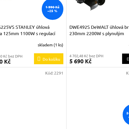
1 990 Kč
–25 %
225VS STANLEY úhlová
DWE492S DeWALT úhlová br
a 125mm 1100W s regulací
230mm 2200W s plynulým
k
rozběhem
skladem
(1 ks)
4 702,48 Kč bez DPH
40 Kč bez DPH
D
Do košíku
5 690 Kč
0 Kč
Kód:
2291
K
2