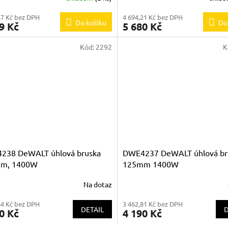
47 Kč bez DPH
4 694,21 Kč bez DPH
Do košíku
Do
9 Kč
5 680 Kč
Kód:
2292
K
238 DeWALT úhlová bruska
DWE4237 DeWALT úhlová br
m, 1400W
125mm 1400W
Na dotaz
64 Kč bez DPH
3 462,81 Kč bez DPH
DETAIL
D
0 Kč
4 190 Kč