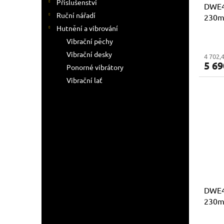
Příslušenství
DWE4
Ruční nářadí
230m
rozb
Hutnění a vibrování
Vibrační pěchy
Vibrační desky
4 702,
5 69
Ponorné vibrátory
Vibrační lať
DWE4
230m