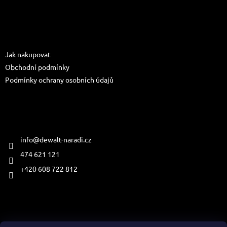
Z
s
á
u
p
a
Informace pro vás
t
Jak nakupovat
í
Obchodní podmínky
Podmínky ochrany osobních údajů
Kontakt
info
@
dewalt-naradi.cz
474 621 121
+420 608 722 812
Přijímáme online platby