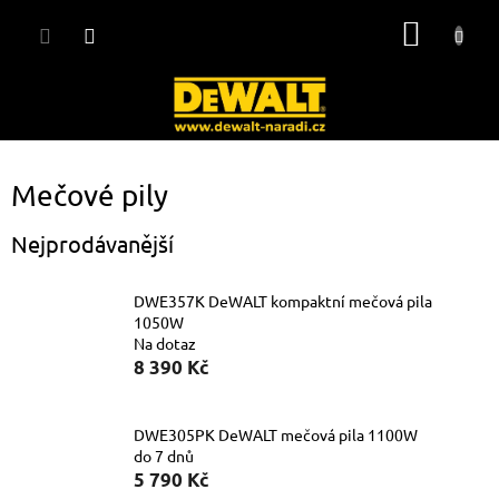
Přejít
NÁKUP
na
obsah
KOŠÍK
Mečové pily
Nejprodávanější
DWE357K DeWALT kompaktní mečová pila
1050W
Na dotaz
8 390 Kč
DWE305PK DeWALT mečová pila 1100W
do 7 dnů
5 790 Kč