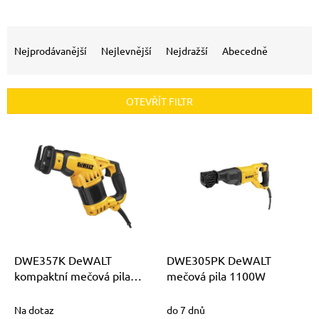
Ř
a
Nejprodávanější
Nejlevnější
Nejdražší
Abecedně
z
e
n
OTEVŘÍT FILTR
í
p
V
r
ý
o
p
d
i
u
s
k
p
t
r
ů
o
d
DWE357K DeWALT
DWE305PK DeWALT
u
kompaktní mečová pila
mečová pila 1100W
k
1050W
t
Na dotaz
do 7 dnů