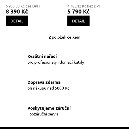
ů
6 933,88 Kč bez DPH
4 785,12 Kč bez DPH
8 390 Kč
5 790 Kč
DETAIL
DETAIL
2
položek celkem
O
v
l
á
Kvalitní nářadí
d
pro profesionály i domácí kutily
a
c
í
Doprava zdarma
p
při nákupu nad 5000 Kč
r
v
k
y
Poskytujeme záruční
v
i pozáruční servis
ý
p
i