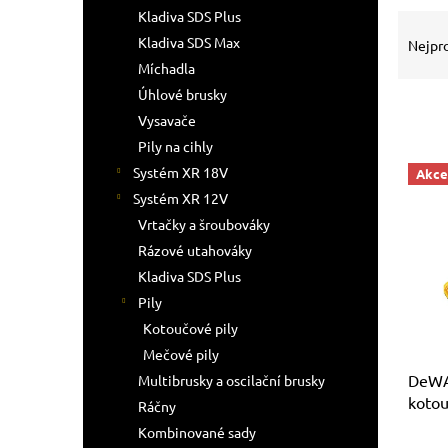
n
Kladiva SDS Plus
Ř
e
a
Kladiva SDS Max
l
Nejpr
z
Míchadla
e
Úhlové brusky
n
Vysavače
í
Pily na cihly
p
V
r
Systém XR 18V
Akce
ý
o
Systém XR 12V
p
d
Vrtačky a šroubováky
i
u
s
Rázové utahováky
k
p
Kladiva SDS Plus
t
r
Pily
ů
o
Kotoučové pily
d
Mečové pily
u
DeWA
k
Multibrusky a oscilační brusky
kotou
t
Ráčny
ů
Kombinované sady