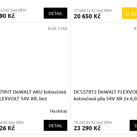
,23 Kč bez DPH
17 066,12 Kč bez DPH
DETAIL
Do
90 Kč
20 650 Kč
Kód:
3166
K
79NT DeWALT AKU kotoučová
DCS578T2 DeWALT FLEXVO
FLEXVOLT 54V XR; bez
kotoučová pila 54V XR 2x 6,
látorů a nabíječky v kufru
Na dotaz
K
46 Kč bez DPH
19 247,93 Kč bez DPH
DETAIL
D
26 Kč
23 290 Kč