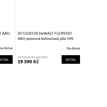
T AKU
DCS520T2R DeWALT FLEXVOLT
AKU ponorná kotoučová pila 54V
XR; 2x 6,0Ah Li-Ion + vodící lišta
na dotaz
Na dotaz
1500mm
24 454,55 Kč bez DPH
ETAIL
DETAIL
29 590 Kč