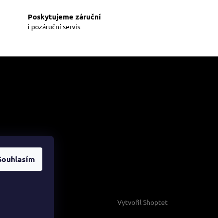
Poskytujeme záruční
i pozáruční servis
me online
Souhlasím
Vytvořil Shoptet