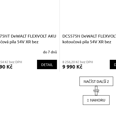
75NT DeWALT FLEXVOLT AKU
DCS575N DeWALT FLEXVOL
čová pila 54V XR bez
kotoučová pila 54V XR bez
látorů v kufru TSTAK
akumulátorů
do 7 dnů
,54 Kč bez DPH
8 256,20 Kč bez DPH
DETAIL
D
90 Kč
9 990 Kč
NAČÍST DALŠÍ 2
S
1
2
t
O
r
v
NAHORU
á
l
n
á
k
d
o