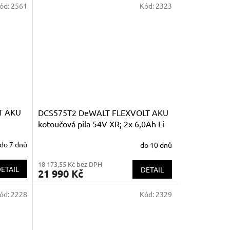
ód:
2561
Kód:
2323
T AKU
DCS575T2 DeWALT FLEXVOLT AKU
kotoučová pila 54V XR; 2x 6,0Ah Li-
Ion
do 7 dnů
do 10 dnů
18 173,55 Kč bez DPH
ETAIL
DETAIL
21 990 Kč
ód:
2228
Kód:
2329