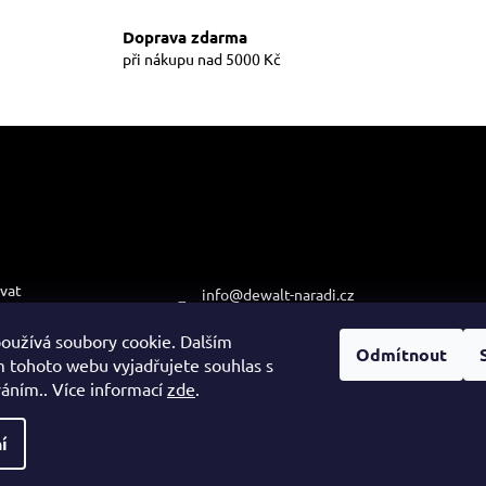
a
v
c
á
Doprava zdarma
í
n
při nákupu nad 5000 Kč
í
p
r
v
k
y
v
ý
p
i
e pro vás
Kontakt
Přijímá
s
platby
u
vat
info
@
dewalt-naradi.cz
podmínky
474 621 121
oužívá soubory cookie. Dalším
ochrany osobních
Odmítnout
+420 608 722 812
 tohoto webu vyjadřujete souhlas s
váním.. Více informací
zde
.
í
 vyhrazena.