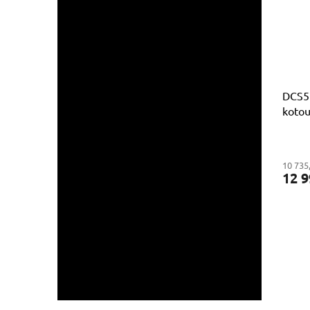
DCS5
kotou
akumu
10 735
12 9