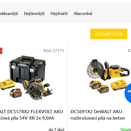
odávanější
Nejlevnější
Nejdražší
Abecedně
OTEVŘÍT FILTR
Kód:
27175
K
2
LT DCS578X2 FLEXVOLT AKU
DCS691X2 DeWALT AKU
čová pila 54V XR 2x 9,0Ah
rozbrušovací pila na beton
FLEXVOLT 54V 2x akumuláto
do 7 dnů
Skla