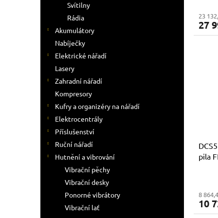
Svítilny
23 132
Rádia
27 9
Akumulátory
Nabíječky
Elektrické nářadí
Lasery
Zahradní nářadí
Kompresory
Kufry a organizéry na nářadí
Elektrocentrály
Příslušenství
Ruční nářadí
DCS5
pila 
Hutnění a vibrování
akumu
Vibrační pěchy
TSTA
Vibrační desky
Ponorné vibrátory
8 864,
10 7
Vibrační lať