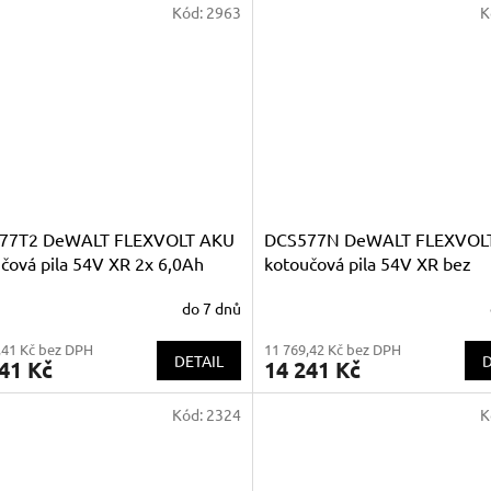
Kód:
2963
K
77T2 DeWALT FLEXVOLT AKU
DCS577N DeWALT FLEXVOL
čová pila 54V XR 2x 6,0Ah
kotoučová pila 54V XR bez
akumulátorů
do 7 dnů
,41 Kč bez DPH
11 769,42 Kč bez DPH
DETAIL
D
41 Kč
14 241 Kč
Kód:
2324
K