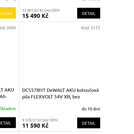
12 801,65 Kč bez DPH
DETAIL
 košíku
15 490 Kč
ód:
3090
Kód:
3172
LT AKU
DCS578NT DeWALT AKU kotoučová
0Ah
pila FLEXVOLT 54V XR; bez
akumulátorů a nabíječky v kufru
Skladem
do 10 dnů
TSTAK
9 578,51 Kč bez DPH
ETAIL
DETAIL
11 590 Kč