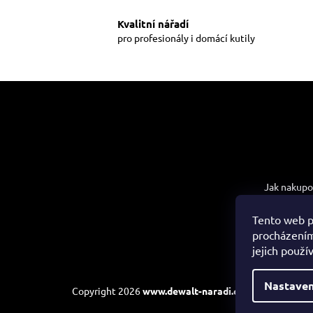
Kvalitní nářadí
pro profesionály i domácí kutily
Z
á
p
a
t
Informac
í
Jak nakupo
Obchodní 
Tento web p
Podmínky 
procházením
údajů
jejich použí
Nastaven
Copyright 2026
www.dewalt-naradi.cz
. Všechna práva