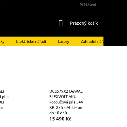
NY OSOBNÍCH ÚDAJŮ
Přihlášení
NÁKUPNÍ
Prázdný košík
KOŠÍK
čky
Elektrické nářadí
Lasery
Zahradní nářadí
Kom
LT
DCS579X2 DeWALT
 pila
FLEXVOLT AKU
OLT
kotoučová pila 54V
or
XR; 2x 9,0Ah Li-Ion
do 10 dnů
15 490 Kč