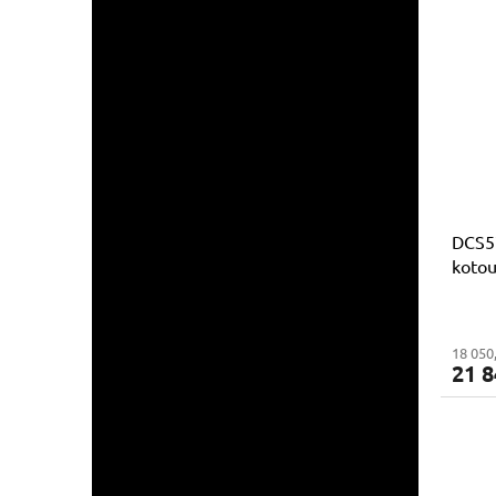
DCS5
kotou
18 050
21 8