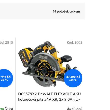
14
položek celkem
ód:
2815
Kód:
3005
9 441 Kč
27 390 Kč
–29 %
–43 %
DCS579X2 DeWALT FLEXVOLT AKU
kotoučová pila 54V XR; 2x 9,0Ah Li-
r
Ion
dem
(2 ks)
do 10 dnů