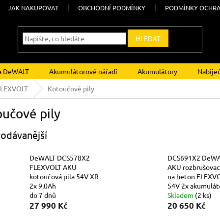
JAK NAKUPOVAT
OBCHODNÍ PODMÍNKY
PODMÍNKY OCHRA
HLEDAT
ka DeWALT
Akumulátorové nářadí
Akumulátory
Nabíje
FLEXVOLT
Kotoučové pily
učové pily
odávanější
DeWALT DCS578X2
DCS691X2 DeWA
FLEXVOLT AKU
AKU rozbrušovací
kotoučová pila 54V XR
na beton FLEXV
2x 9,0Ah
54V 2x akumulát
do 7 dnů
Skladem
(2 ks)
27 990 Kč
20 650 Kč