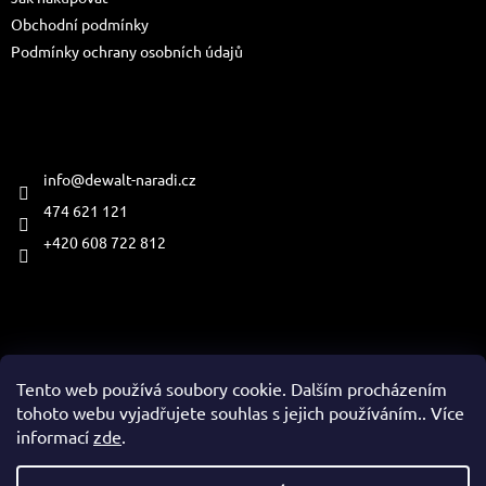
í
Obchodní podmínky
Podmínky ochrany osobních údajů
Kontakt
info
@
dewalt-naradi.cz
474 621 121
+420 608 722 812
Přijímáme online platby
Tento web používá soubory cookie. Dalším procházením
tohoto webu vyjadřujete souhlas s jejich používáním.. Více
informací
zde
.
Vytvořil Shoptet