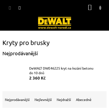
Přejít
NÁKUP
na
obsah
KOŠÍK
Kryty pro brusky
Nejprodávanější
DeWALT DWE46225 kryt na řezání betonu
do 10 dnů
2 360 Kč
Ř
a
Nejprodávanější
Nejlevnější
Nejdražší
Abecedně
z