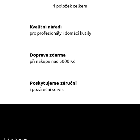
1
položek celkem
O
v
l
á
Kvalitní nářadí
d
pro profesionály i domácí kutily
a
c
í
Doprava zdarma
p
při nákupu nad 5000 Kč
r
v
k
y
Poskytujeme záruční
v
i pozáruční servis
ý
p
i
Z
s
á
u
p
a
Informace pro vás
t
Jak nakupovat