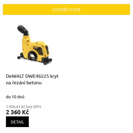
e
n
OTEVŘÍT FILTR
í
p
V
r
ý
o
p
d
i
u
s
k
p
t
r
ů
o
d
DeWALT DWE46225 kryt
u
na řezání betonu
k
t
do 10 dnů
ů
1 950,41 Kč bez DPH
2 360 Kč
DETAIL