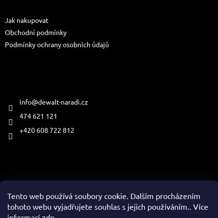
a
Informace pro vás
t
Jak nakupovat
í
Obchodní podmínky
Podmínky ochrany osobních údajů
Kontakt
info
@
dewalt-naradi.cz
474 621 121
+420 608 722 812
Přijímáme online platby
Tento web používá soubory cookie. Dalším procházením
tohoto webu vyjadřujete souhlas s jejich používáním.. Více
informací
zde
.