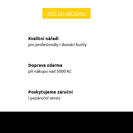
ZPĚT DO OBCHODU
Kvalitní nářadí
pro profesionály i domácí kutily
Doprava zdarma
při nákupu nad 5000 Kč
Poskytujeme záruční
i pozáruční servis
Z
á
p