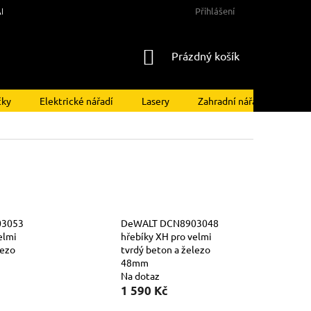
NY OSOBNÍCH ÚDAJŮ
Přihlášení
NÁKUPNÍ
Prázdný košík
KOŠÍK
čky
Elektrické nářadí
Lasery
Zahradní nářadí
Kom
03053
DeWALT DCN8903048
elmi
hřebíky XH pro velmi
lezo
tvrdý beton a železo
48mm
Na dotaz
1 590 Kč