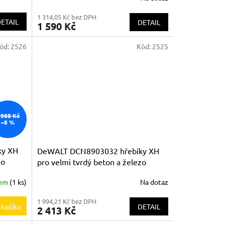
1 314,05 Kč bez DPH
ETAIL
DETAIL
1 590 Kč
ód:
2526
Kód:
2525
 988 Kč
–8 %
ky XH
DeWALT DCN8903032 hřebíky XH
zo
pro velmi tvrdý beton a železo
32mm
dem
(1 ks)
Na dotaz
1 994,21 Kč bez DPH
DETAIL
 košíku
2 413 Kč