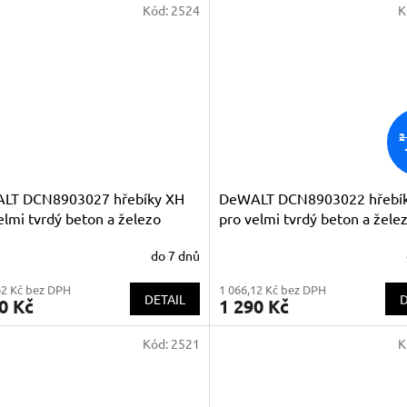
Kód:
2524
K
2
LT DCN8903027 hřebíky XH
DeWALT DCN8903022 hřebí
elmi tvrdý beton a železo
pro velmi tvrdý beton a žele
m
22mm
do 7 dnů
62 Kč bez DPH
1 066,12 Kč bez DPH
DETAIL
D
0 Kč
1 290 Kč
Kód:
2521
K