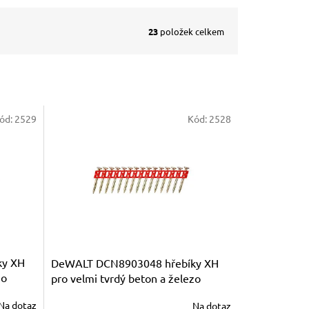
23
položek celkem
ód:
2529
Kód:
2528
ky XH
DeWALT DCN8903048 hřebíky XH
zo
pro velmi tvrdý beton a železo
48mm
Na dotaz
Na dotaz