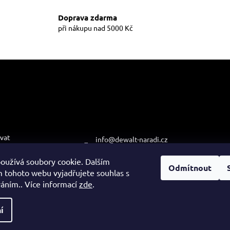
a
v
c
á
Doprava zdarma
í
n
při nákupu nad 5000 Kč
í
p
r
v
k
y
v
ý
p
i
e pro vás
Kontakt
Přijímá
s
platby
u
vat
info
@
dewalt-naradi.cz
podmínky
474 621 121
oužívá soubory cookie. Dalším
ochrany osobních
Odmítnout
+420 608 722 812
 tohoto webu vyjadřujete souhlas s
váním.. Více informací
zde
.
í
 vyhrazena.