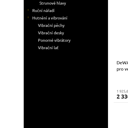
Strunové hlavy
Ruční nářadí
Hutnění a vibrování
Vibrační pěchy
Vibrační desky
Ponorné vibrátory
Vibrační lať
DeWA
pro v
27m
1 925,
2 33