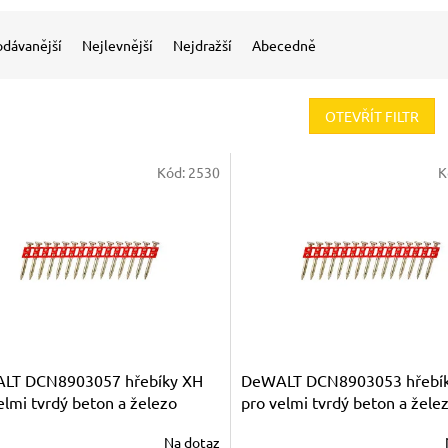
odávanější
Nejlevnější
Nejdražší
Abecedně
OTEVŘÍT FILTR
Kód:
2530
K
LT DCN8903057 hřebíky XH
DeWALT DCN8903053 hřebí
elmi tvrdý beton a železo
pro velmi tvrdý beton a žele
m
53mm
Na dotaz