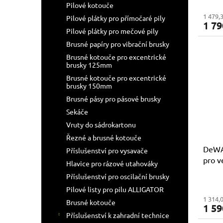
Pilové kotouče
1 479,
Pilové plátky pro přímočaré pily
1 79
Pilové plátky pro mečové pily
Brusné papíry pro vibrační brusky
Brusné kotouče pro excentrické
brusky 125mm
Brusné kotouče pro excentrické
brusky 150mm
Brusné pásy pro pásové brusky
Sekáče
Vruty do sádrokartonu
Řezné a brusné kotouče
DeWA
Příslušenství pro vysavače
pro v
Hlavice pro rázové utahováky
43m
Příslušenství pro oscilační brusky
Pilové listy pro pilu ALLIGATOR
1 314,
Brusné kotouče
1 59
Příslušenství k zahradní technice