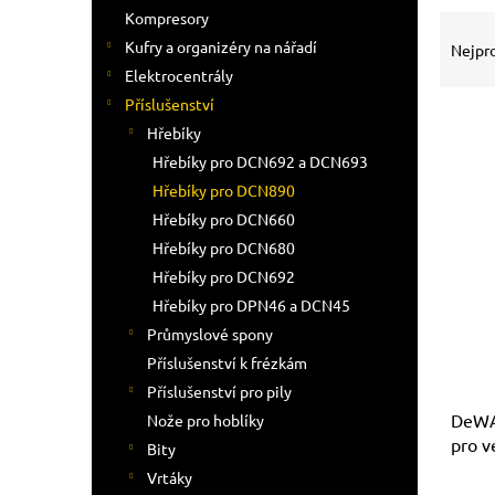
n
Kompresory
Ř
e
a
Kufry a organizéry na nářadí
l
Nejpr
z
Elektrocentrály
e
Příslušenství
n
Hřebíky
í
Hřebíky pro DCN692 a DCN693
p
V
r
Hřebíky pro DCN890
ý
o
Hřebíky pro DCN660
p
d
Hřebíky pro DCN680
i
u
s
Hřebíky pro DCN692
k
p
Hřebíky pro DPN46 a DCN45
t
r
Průmyslové spony
ů
o
Příslušenství k frézkám
d
Příslušenství pro pily
u
DeWA
k
Nože pro hoblíky
pro v
t
Bity
57m
ů
Vrtáky