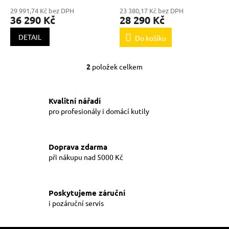
ů
29 991,74 Kč bez DPH
23 380,17 Kč bez DPH
36 290 Kč
28 290 Kč
DETAIL
Do košíku
2
položek celkem
O
v
l
á
Kvalitní nářadí
d
pro profesionály i domácí kutily
a
c
í
Doprava zdarma
p
při nákupu nad 5000 Kč
r
v
k
y
Poskytujeme záruční
v
i pozáruční servis
ý
p
i