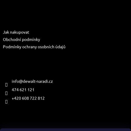
Z
s
á
u
p
a
Informace pro vás
t
Jak nakupovat
í
Obchodní podmínky
Podmínky ochrany osobních údajů
Kontakt
info
@
dewalt-naradi.cz
474 621 121
+420 608 722 812
Přijímáme online platby