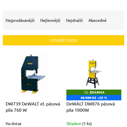
Ř
a
Nejprodávanější
Nejlevnější
Nejdražší
Abecedně
z
e
n
OTEVŘÍT FILTR
í
p
V
r
ý
o
p
d
i
u
s
k
p
t
r
ZDARMA
Z
ů
o
D
40 590 Kč
–30 %
A
d
DW739 DeWALT el. pásová
DeWALT DW876 pásová
R
M
u
pila 760 W
pila 1000W
A
k
t
Na dotaz
Skladem
(1 ks)