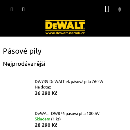
Přejít
NÁKUP
na
obsah
KOŠÍK
Pásové pily
Nejprodávanější
DW739 DeWALT el. pásová pila 760 W
Na dotaz
36 290 Kč
DeWALT DW876 pásová pila 1000W
Skladem
(1 ks)
28 290 Kč