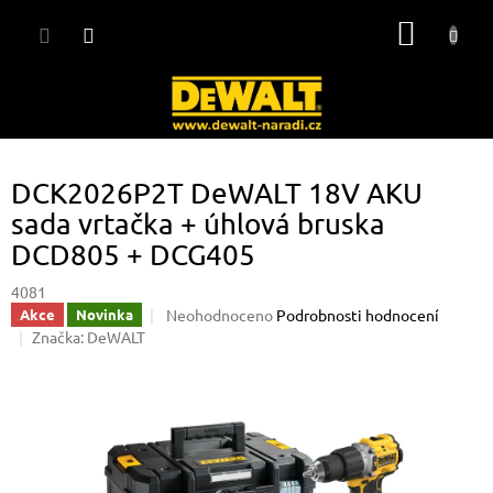
Přejít
NÁKUP
na
obsah
KOŠÍK
DCK2026P2T DeWALT 18V AKU
sada vrtačka + úhlová bruska
DCD805 + DCG405
4081
Průměrné
Neohodnoceno
Podrobnosti hodnocení
Akce
Novinka
hodnocení
Značka:
DeWALT
produktu
je
0,0
z
5
hvězdiček.