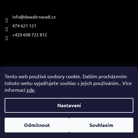
Kontakt
info
@
dewalt-naradi.cz
474 621 121
+420 608 722 812
Přijímáme online platby
Tento web používá soubory cookie. Dalším procházením
tohoto webu vyjadřujete souhlas s jejich používáním.. Více
informací
zde
.
Vytvořil Shoptet
Nastavení
Copyright 2026
www.dewalt-naradi.cz
. Všechna práva
Odmítnout
Souhlasím
vyhrazena.