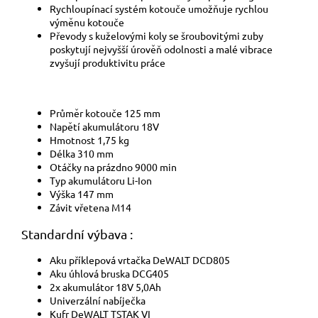
Rychloupínací systém kotouče umožňuje rychlou
výměnu kotouče
Převody s kuželovými koly se šroubovitými zuby
poskytují nejvyšší úrověň odolnosti a malé vibrace
zvyšují produktivitu práce
Průměr kotouče 125 mm
Napětí akumulátoru 18V
Hmotnost 1,75 kg
Délka 310 mm
Otáčky na prázdno 9000 min
Typ akumulátoru Li-Ion
Výška 147 mm
Závit vřetena M14
Standardní výbava :
Aku příklepová vrtačka DeWALT DCD805
Aku úhlová bruska DCG405
2x akumulátor 18V 5,0Ah
Univerzální nabíječka
Kufr DeWALT TSTAK VI