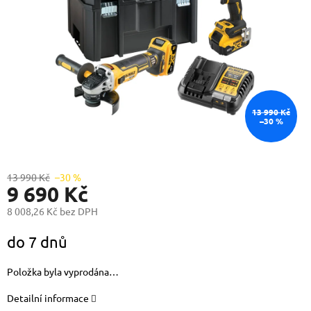
13 990 Kč
–30 %
13 990 Kč
–30 %
9 690 Kč
8 008,26 Kč bez DPH
Měrná
do 7 dnů
cena:
Položka byla vyprodána…
Detailní informace