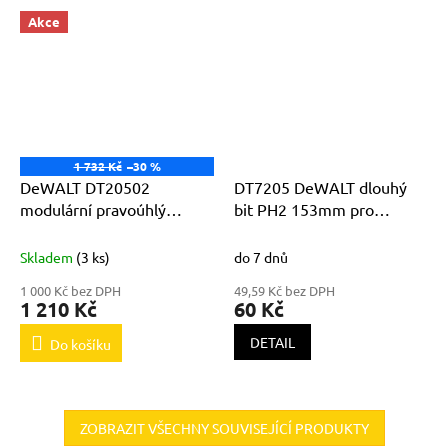
Akce
1 732 Kč
–30 %
DeWALT DT20502
DT7205 DeWALT dlouhý
modulární pravoúhlý
bit PH2 153mm pro
nástavec s flexibilním
DCF620
prodloužením
Skladem
(3 ks)
do 7 dnů
1 000 Kč bez DPH
49,59 Kč bez DPH
1 210 Kč
60 Kč
DETAIL
Do košíku
ZOBRAZIT VŠECHNY SOUVISEJÍCÍ PRODUKTY