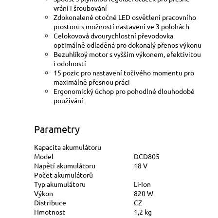
vrání i šroubování
Zdokonalené otočné LED osvětlení pracovního
prostoru s možností nastavení ve 3 polohách
Celokovová dvourychlostní převodovka
optimálně odladěná pro dokonalý přenos výkonu
Bezuhlíkoý motor s vyšším výkonem, efektivitou
i odolností
15 pozic pro nastavení točivého momentu pro
maximálně přesnou práci
Ergonomický úchop pro pohodlné dlouhodobé
používání
Parametry
Kapacita akumulátoru
Model
DCD805
Napětí akumulátoru
18 V
Počet akumulátorů
Typ akumulátoru
Li-Ion
Výkon
820 W
Distribuce
CZ
Hmotnost
1,2 kg