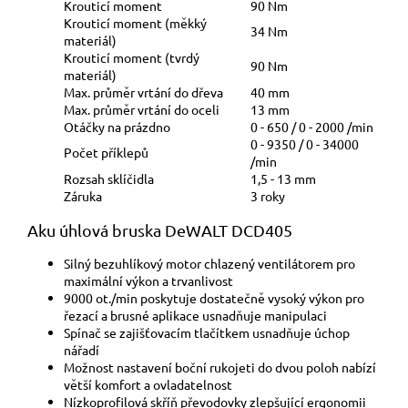
Krouticí moment
90 Nm
Krouticí moment (měkký
34 Nm
materiál)
Krouticí moment (tvrdý
90 Nm
materiál)
Max. průměr vrtání do dřeva
40 mm
Max. průměr vrtání do oceli
13 mm
Otáčky na prázdno
0 - 650 / 0 - 2000 /min
0 - 9350 / 0 - 34000
Počet příklepů
/min
Rozsah sklíčidla
1,5 - 13 mm
Záruka
3 roky
Aku úhlová bruska DeWALT DCD405
Silný bezuhlíkový motor chlazený ventilátorem pro
maximální výkon a trvanlivost
9000 ot./min poskytuje dostatečně vysoký výkon pro
řezací a brusné aplikace usnadňuje manipulaci
Spínač se zajišťovacím tlačítkem usnadňuje úchop
nářadí
Možnost nastavení boční rukojeti do dvou poloh nabízí
větší komfort a ovladatelnost
Nízkoprofilová skříň převodovky zlepšující ergonomii