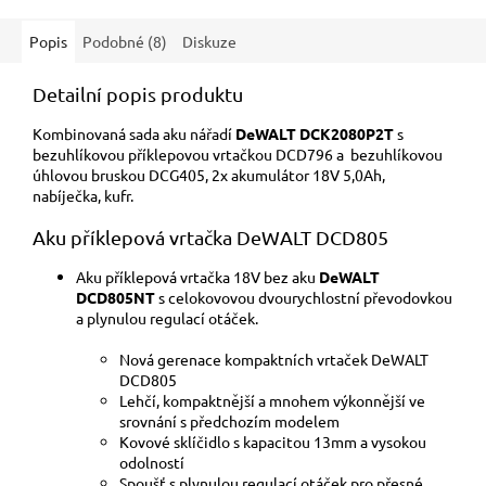
Popis
Podobné (8)
Diskuze
Detailní popis produktu
Kombinovaná sada aku nářadí
DeWALT DCK2080P2T
s
bezuhlíkovou příklepovou vrtačkou DCD796 a bezuhlíkovou
úhlovou bruskou DCG405, 2x akumulátor 18V 5,0Ah,
nabíječka, kufr.
Aku příklepová vrtačka DeWALT DCD805
Aku příklepová vrtačka 18V bez aku
DeWALT
DCD805NT
s celokovovou dvourychlostní převodovkou
a plynulou regulací otáček.
Nová gerenace kompaktních vrtaček DeWALT
DCD805
Lehčí, kompaktnější a mnohem výkonnější ve
srovnání s předchozím modelem
Kovové sklíčidlo s kapacitou 13mm a vysokou
odolností
Spoušť s plynulou regulací otáček pro přesné