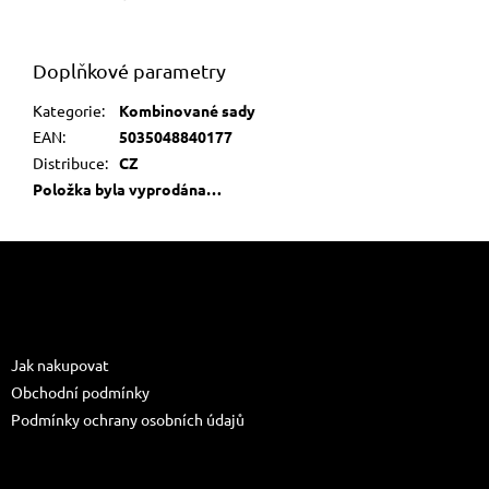
Doplňkové parametry
Kategorie
:
Kombinované sady
EAN
:
5035048840177
Distribuce
:
CZ
Položka byla vyprodána…
Z
á
p
a
Informace pro vás
t
Jak nakupovat
í
Obchodní podmínky
Podmínky ochrany osobních údajů