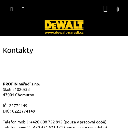
Přejít
NÁKUP
na
obsah
KOŠÍK
Kontakty
PROFIN nářadí s.r.o.
Školní 1020/38
43001 Chomutov
IČ : 22774149
DIČ : CZ22774149
Telefon mobil :
+420 608 722 812
(pouze v pracovní době)
Telefon pevná :
+420 474 621 121
(pouze v pracovní době)