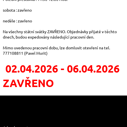
sobota : zavřeno
neděle : zavřeno
Na všechny státní svátky ZAVŘENO. Objednávky přijaté v těchto
dnech, budou expedovány následující pracovní den.
Mimo uvedenou pracovní dobu, lze domluvit otevření na tel.
777108811 (Pavel Murit)
02.04.2026 - 06.04.2026
ZAVŘENO
Z
á
p
a
Informace pro vás
t