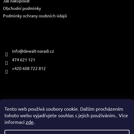
Jak nakupovat
í
Obchodní podmínky
Podmínky ochrany osobních údajů
Kontakt
info
@
dewalt-naradi.cz
474 621 121
+420 608 722 812
Přijímáme online platby
Tento web používá soubory cookie. Dalším procházením
tohoto webu vyjadřujete souhlas s jejich používáním.. Více
informací
zde
.
Vytvořil Shoptet