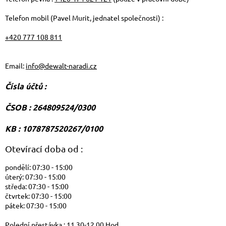
Telefon mobil (Pavel Murit, jednatel společnosti) :
+420 777 108 811
Email:
info@dewalt-naradi.cz
Čísla účtů :
ČSOB : 264809524/0300
KB : 1078787520267/0100
Otevírací doba od :
pondělí:
07:30 - 15:00
úterý:
07:30 - 15:00
středa:
07:30 - 15:00
čtvrtek:
07:30 - 15:00
pátek:
07:30 - 15:00
Polední přestávka : 11.30-12.00 Hod.