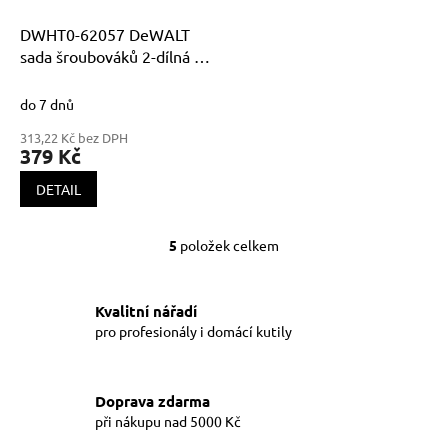
DWHT0-62057 DeWALT
sada šroubováků 2-dílná +
magnetický adapter
do 7 dnů
313,22 Kč bez DPH
379 Kč
DETAIL
5
položek celkem
O
v
l
á
Kvalitní nářadí
d
pro profesionály i domácí kutily
a
c
í
Doprava zdarma
p
při nákupu nad 5000 Kč
r
v