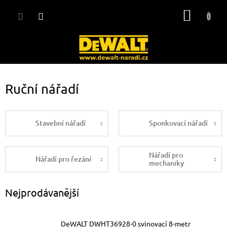
Přejít
NÁKUP
na
obsah
KOŠÍK
Ruční nářadí
Stavební nářadí
Sponkovací nářadí
Nářadí pro
Nářadí pro řezání
mechaniky
Nejprodávanější
DeWALT DWHT36928-0 svinovací 8-metr