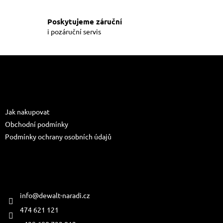
k
y
Poskytujeme záruční
v
i pozáruční servis
ý
p
i
Z
s
á
u
p
a
Informace pro vás
t
Jak nakupovat
í
Obchodní podmínky
Podmínky ochrany osobních údajů
Kontakt
info
@
dewalt-naradi.cz
474 621 121