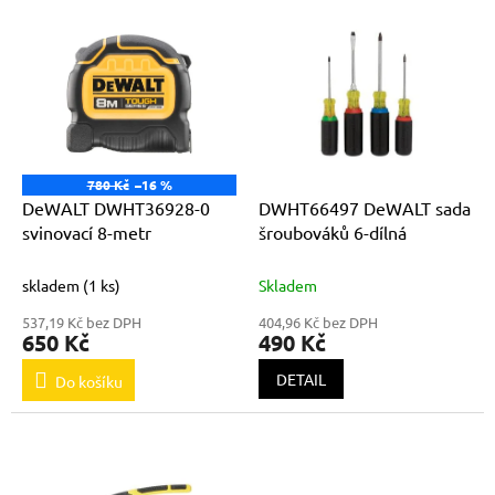
p
V
r
ý
o
p
d
i
u
s
k
p
t
r
ů
o
780 Kč
–16 %
d
DeWALT DWHT36928-0
DWHT66497 DeWALT sada
u
svinovací 8-metr
šroubováků 6-dílná
k
t
skladem
(1 ks)
Skladem
ů
537,19 Kč bez DPH
404,96 Kč bez DPH
650 Kč
490 Kč
DETAIL
Do košíku