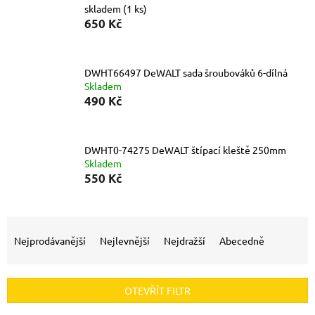
skladem
(1 ks)
650 Kč
DWHT66497 DeWALT sada šroubováků 6-dílná
Skladem
490 Kč
DWHT0-74275 DeWALT štípací kleště 250mm
Skladem
550 Kč
Ř
a
Nejprodávanější
Nejlevnější
Nejdražší
Abecedně
z
e
n
OTEVŘÍT FILTR
í