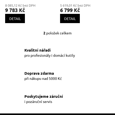
ů
8 085,12 Kč bez DPH
5 619,01 Kč bez DPH
9 783 Kč
6 799 Kč
DETAIL
DETAIL
2
položek celkem
O
v
l
á
Kvalitní nářadí
d
pro profesionály i domácí kutily
a
c
í
Doprava zdarma
p
při nákupu nad 5000 Kč
r
v
k
y
Poskytujeme záruční
v
i pozáruční servis
ý
p
i