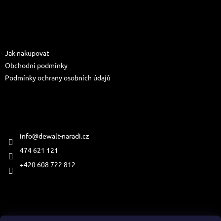
Z
s
á
u
p
a
Informace pro vás
t
Jak nakupovat
í
Obchodní podmínky
Podmínky ochrany osobních údajů
Kontakt
info
@
dewalt-naradi.cz
474 621 121
+420 608 722 812
Přijímáme online platby