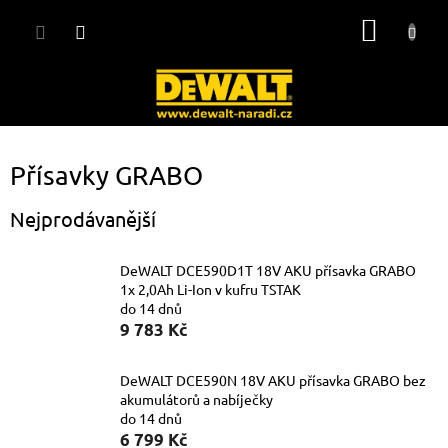
Přejít
NÁKUP
na
obsah
KOŠÍK
Přísavky GRABO
Nejprodávanější
DeWALT DCE590D1T 18V AKU přísavka GRABO
1x 2,0Ah Li-Ion v kufru TSTAK
do 14 dnů
9 783 Kč
DeWALT DCE590N 18V AKU přísavka GRABO bez
akumulátorů a nabíječky
do 14 dnů
6 799 Kč