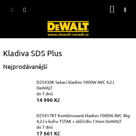
Přejít
NÁKUP
na
obsah
KOŠÍK
Kladiva SDS Plus
Nejprodávanější
D25430K Sekací kladivo 1000W AVC 4,2J
DeWALT
do 7 dnů
14 990 Kč
D25417KT Kombinované kladivo 1000W AVC 4kg
4,2J v kufru TSTAK + sklíčidlo 13mm DeWALT
do 7 dnů
17 661 Kč