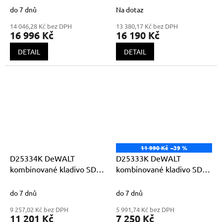
odsáváním
do 7 dnů
Na dotaz
14 046,28 Kč bez DPH
13 380,17 Kč bez DPH
16 996 Kč
16 190 Kč
DETAIL
DETAIL
11 990 Kč
–39 %
D25334K DeWALT
D25333K DeWALT
kombinované kladivo SDS
kombinované kladivo SDS
Plus 950W 3,5J + výměnné
Plus 950W 3,5J
sklíčidlo
do 7 dnů
do 7 dnů
9 257,02 Kč bez DPH
5 991,74 Kč bez DPH
11 201 Kč
7 250 Kč