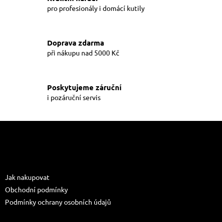
d
pro profesionály i domácí kutily
a
c
í
Doprava zdarma
p
při nákupu nad 5000 Kč
r
v
k
y
Poskytujeme záruční
v
i pozáruční servis
ý
p
i
Z
s
á
u
p
a
Informace pro vás
t
Jak nakupovat
í
Obchodní podmínky
Podmínky ochrany osobních údajů