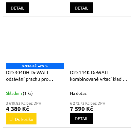
DETAIL
DETAIL
5 916 Kč
–25 %
D25304DH DeWALT
D25144K DeWALT
odsávání prachu pro
kombinované vrtací kladivo
kladiva DeWALT 3kg
SDS Plus 900W + sklíčidlo
Skladem
(1 ks)
Na dotaz
3 619,83 Kč bez DPH
6 272,73 Kč bez DPH
4 380 Kč
7 590 Kč
DETAIL
Do košíku