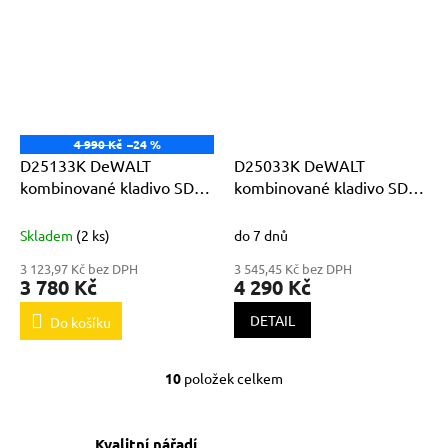
4 990 Kč
–24 %
D25133K DeWALT
D25033K DeWALT
kombinované kladivo SDS
kombinované kladivo SDS
Plus 800W 26mm
Plus 710W
Skladem
(2 ks)
do 7 dnů
3 123,97 Kč bez DPH
3 545,45 Kč bez DPH
3 780 Kč
4 290 Kč
DETAIL
Do košíku
10
položek celkem
O
v
l
á
Kvalitní nářadí