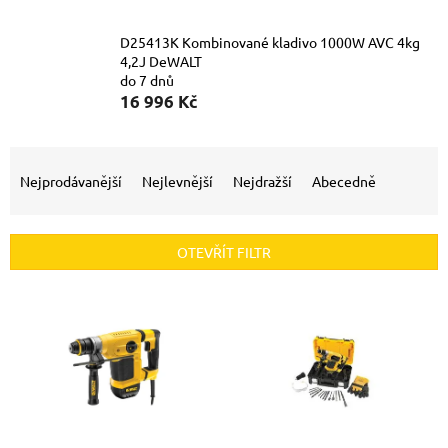
D25413K Kombinované kladivo 1000W AVC 4kg
4,2J DeWALT
do 7 dnů
16 996 Kč
Ř
a
Nejprodávanější
Nejlevnější
Nejdražší
Abecedně
z
e
n
OTEVŘÍT FILTR
í
p
V
r
ý
o
p
d
i
u
s
k
p
t
r
ů