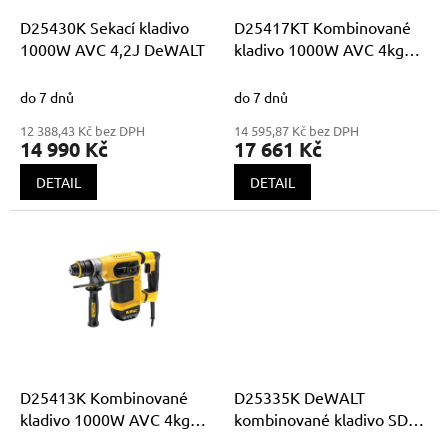
o
d
D25430K Sekací kladivo
D25417KT Kombinované
u
1000W AVC 4,2J DeWALT
kladivo 1000W AVC 4kg
k
4,2J v kufru TSTAK +
t
sklíčidlo 13mm DeWALT
do 7 dnů
do 7 dnů
ů
12 388,43 Kč bez DPH
14 595,87 Kč bez DPH
14 990 Kč
17 661 Kč
DETAIL
DETAIL
D25413K Kombinované
D25335K DeWALT
kladivo 1000W AVC 4kg
kombinované kladivo SDS
4,2J DeWALT
Plus 950W 3,5J s