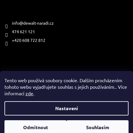
Kontakt
info
@
dewalt-naradi.cz
474 621 121
+420 608 722 812
Přijímáme online platby
Tento web používá soubory cookie. Dalším procházením
tohoto webu vyjadřujete souhlas s jejich používáním.. Více
informací
zde
.
Vytvořil Shoptet
Nastavení
Copyright 2026
www.dewalt-naradi.cz
. Všechna práva
Odmítnout
Souhlasím
vyhrazena.