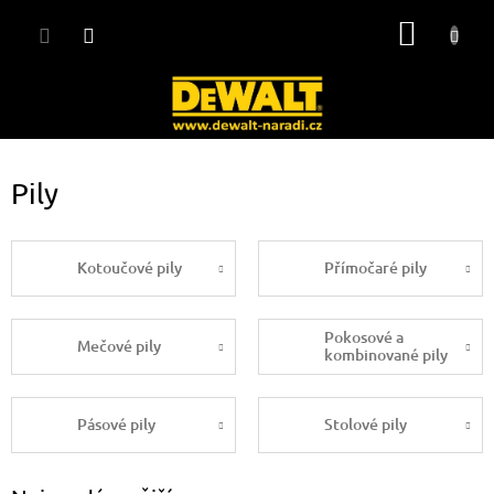
Přejít
NÁKUP
na
obsah
KOŠÍK
Pily
Kotoučové pily
Přímočaré pily
Pokosové a
Mečové pily
kombinované pily
Pásové pily
Stolové pily