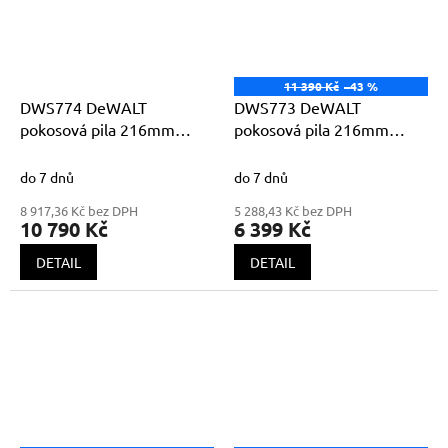
11 390 Kč
–43 %
DWS774 DeWALT
DWS773 DeWALT
pokosová pila 216mm
pokosová pila 216mm
1400W systém XPS
1300W
Shadow line
do 7 dnů
do 7 dnů
8 917,36 Kč bez DPH
5 288,43 Kč bez DPH
10 790 Kč
6 399 Kč
DETAIL
DETAIL