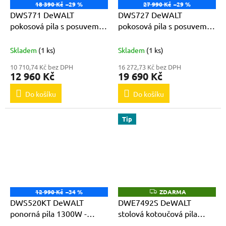
18 390 Kč
–29 %
27 990 Kč
–29 %
DWS771 DeWALT
DWS727 DeWALT
pokosová pila s posuvem,
pokosová pila s posuvem
regulace otáček
250mm , 1675W
Skladem
(1 ks)
Skladem
(1 ks)
10 710,74 Kč bez DPH
16 272,73 Kč bez DPH
12 960 Kč
19 690 Kč
Do košíku
Do košíku
Tip
12 990 Kč
–34 %
ZDARMA
Z
D
DWS520KT DeWALT
DWE7492S DeWALT
A
ponorná pila 1300W -
stolová kotoučová pila
R
M
59mm v kufru TSTAK
77mm 2000W + stojan