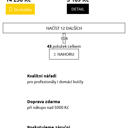
DETAIL
Do košíku
NAČÍST 12 DALŠÍCH
S
1
4
t
O
r
43
položek celkem
v
á
l
NAHORU
n
k
á
o
d
v
a
á
Kvalitní nářadí
c
n
í
pro profesionály i domácí kutily
í
p
r
v
Doprava zdarma
k
při nákupu nad 5000 Kč
y
v
ý
p
Poskytujeme záruční