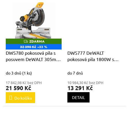
ZDARMA
Z
D
32 390 Kč
–33 %
A
DWS780 pokosová pila s
DWS777 DeWALT
R
M
posuvem DeWALT 305mm
pokosová pila 1800W s
A
+ ZDARMA pracovní brýle
posuvem
DeWALT
do 3 dnů
(1 ks)
do 7 dnů
17 842,98 Kč bez DPH
10 984,30 Kč bez DPH
21 590 Kč
13 291 Kč
DETAIL
Do košíku