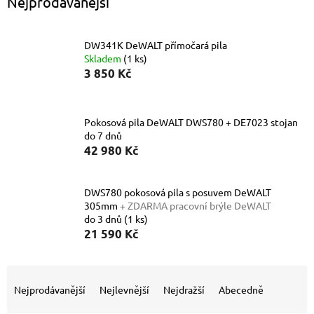
Nejprodávanější
DW341K DeWALT přímočará pila
Skladem
(1 ks)
3 850 Kč
Pokosová pila DeWALT DWS780 + DE7023 stojan
do 7 dnů
42 980 Kč
DWS780 pokosová pila s posuvem DeWALT
305mm
+ ZDARMA pracovní brýle DeWALT
do 3 dnů
(1 ks)
21 590 Kč
Ř
a
Nejprodávanější
Nejlevnější
Nejdražší
Abecedně
z