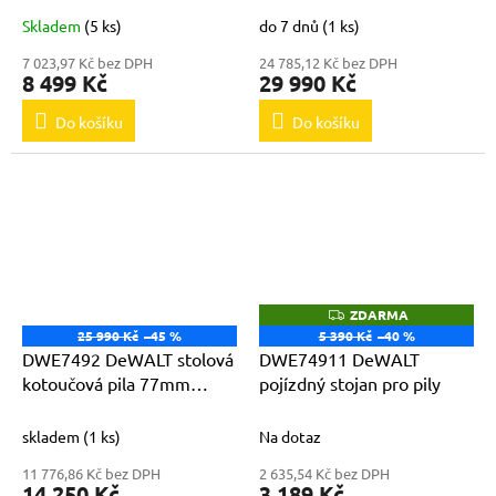
A
DWE74911
Skladem
(5 ks)
do 7 dnů
(1 ks)
7 023,97 Kč bez DPH
24 785,12 Kč bez DPH
8 499 Kč
29 990 Kč
Do košíku
Do košíku
ZDARMA
Z
D
25 990 Kč
–45 %
5 390 Kč
–40 %
A
DWE7492 DeWALT stolová
DWE74911 DeWALT
R
M
kotoučová pila 77mm
pojízdný stojan pro pily
A
2000W
skladem
(1 ks)
Na dotaz
11 776,86 Kč bez DPH
2 635,54 Kč bez DPH
14 250 Kč
3 189 Kč