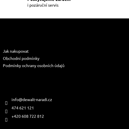
i
i pozáruční servis
s
u
Z
á
p
a
Informace pro vás
t
Jak nakupovat
í
Obchodní podmínky
Podmínky ochrany osobních údajů
Kontakt
info
@
dewalt-naradi.cz
474 621 121
+420 608 722 812