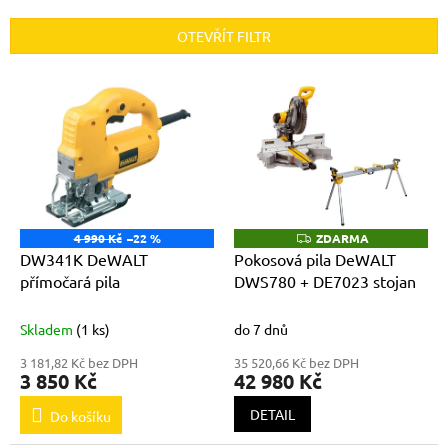
e
n
OTEVŘÍT FILTR
í
p
V
r
ý
o
p
d
i
u
s
k
p
t
r
ů
o
4 990 Kč
–22 %
ZDARMA
Z
D
d
DW341K DeWALT
Pokosová pila DeWALT
A
u
přímočará pila
DWS780 + DE7023 stojan
R
M
k
A
t
Skladem
(1 ks)
do 7 dnů
ů
3 181,82 Kč bez DPH
35 520,66 Kč bez DPH
3 850 Kč
42 980 Kč
DETAIL
Do košíku