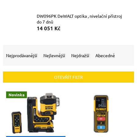
DW096PK DeWALT optika , nivelační přístroj
do 7 dnů
14 051 Kč
Ř
a
Nejprodávanější
Nejlevnější
Nejdražší
Abecedně
z
e
n
OTEVŘÍT FILTR
í
p
V
r
Novinka
ý
o
p
d
i
u
s
k
p
t
r
ů