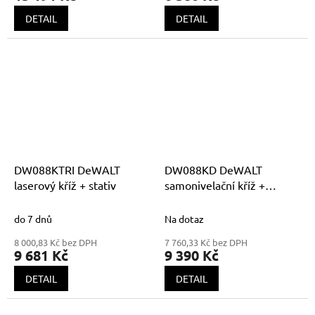
DETAIL
DETAIL
DW088KTRI DeWALT
DW088KD DeWALT
laserový kříž + stativ
samonivelační kříž +
přijímač, laser DW088K +
DE0892
do 7 dnů
Na dotaz
8 000,83 Kč bez DPH
7 760,33 Kč bez DPH
9 681 Kč
9 390 Kč
DETAIL
DETAIL