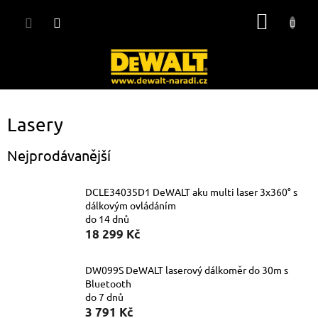
Přejít
NÁKUP
na
obsah
KOŠÍK
Lasery
Nejprodávanější
DCLE34035D1 DeWALT aku multi laser 3x360° s
dálkovým ovládáním
do 14 dnů
18 299 Kč
DW099S DeWALT laserový dálkoměr do 30m s
Bluetooth
do 7 dnů
3 791 Kč