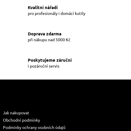
v
a
á
Kvalitní nářadí
c
n
í
pro profesionály i domácí kutily
í
p
r
v
Doprava zdarma
k
při nákupu nad 5000 Kč
y
v
ý
p
Poskytujeme záruční
i
i pozáruční servis
s
u
Z
á
p
a
Informace pro vás
t
Jak nakupovat
í
Obchodní podmínky
Podmínky ochrany osobních údajů