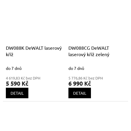
DW088K DeWALT laserový
DW088CG DeWALT
kříž
laserový kříž zelený
do 7 dnů
do 7 dnů
4 619,83 Kč bez DPH
5 776,86 Kč bez DPH
5 590 Kč
6 990 Kč
DETAIL
DETAIL