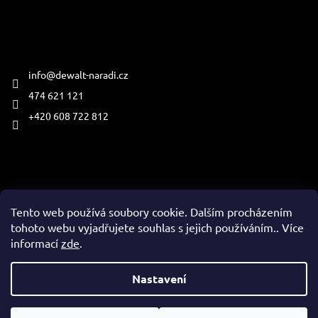
Kontakt
info
@
dewalt-naradi.cz
474 621 121
+420 608 722 812
Přijímáme online platby
Tento web používá soubory cookie. Dalším procházením
tohoto webu vyjadřujete souhlas s jejich používáním.. Více
informací
zde
.
Vytvořil Shoptet
Nastavení
Copyright 2026
www.dewalt-naradi.cz
. Všechna práva