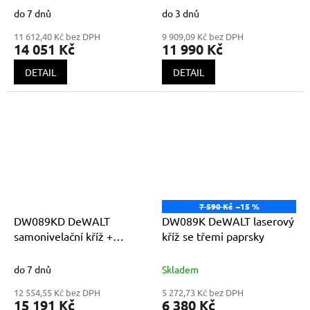
do 7 dnů
do 3 dnů
11 612,40 Kč bez DPH
9 909,09 Kč bez DPH
14 051 Kč
11 990 Kč
DETAIL
DETAIL
7 590 Kč
–15 %
DW089KD DeWALT
DW089K DeWALT laserový
samonivelační kříž +
kříž se třemi paprsky
přijímač, multi-line laser
DW089K + DE0892
do 7 dnů
Skladem
12 554,55 Kč bez DPH
5 272,73 Kč bez DPH
15 191 Kč
6 380 Kč