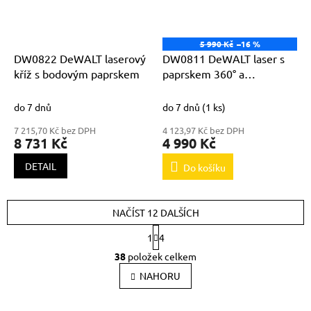
5 990 Kč
–16 %
DW0822 DeWALT laserový
DW0811 DeWALT laser s
kříž s bodovým paprskem
paprskem 360° a
vertikálním paprskem
do 7 dnů
do 7 dnů
(1 ks)
7 215,70 Kč bez DPH
4 123,97 Kč bez DPH
8 731 Kč
4 990 Kč
DETAIL
Do košíku
NAČÍST 12 DALŠÍCH
S
1
4
t
O
r
38
položek celkem
v
á
l
NAHORU
n
k
á
o
d