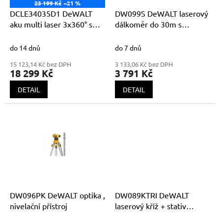
o
23 199 Kč
–21 %
d
DCLE34035D1 DeWALT
DW099S DeWALT laserový
u
aku multi laser 3x360° s
dálkoměr do 30m s
k
dálkovým ovládáním
Bluetooth
t
do 14 dnů
do 7 dnů
ů
15 123,14 Kč bez DPH
3 133,06 Kč bez DPH
18 299 Kč
3 791 Kč
DETAIL
DETAIL
DW096PK DeWALT optika ,
DW089KTRI DeWALT
nivelační přístroj
laserový kříž + stativ
DE0881