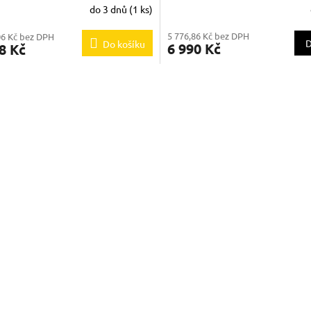
do 3 dnů
(1 ks)
5 776,86 Kč bez DPH
06 Kč bez DPH
D
Do košíku
6 990 Kč
8 Kč
O
v
l
á
d
a
c
í
p
r
v
k
y
v
ý
p
i
s