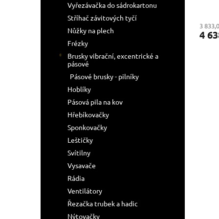
Vyřezávačka do sádrokartonu
Stříhač závitových tyčí
3 833,
Nůžky na plech
4 63
Frézky
Brusky vibrační, excentrické a
pásové
Pásové brusky - pilníky
Hoblíky
Pásová pila na kov
Hřebíkovačky
Sponkovačky
Leštičky
Svítilny
Vysavače
Rádia
Ventilátory
Řezačka trubek a hadic
Nýtovačky