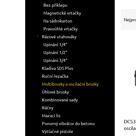
n
Bez příklepu
e
Ř
Magnetické vrtačky
l
a
Nejpr
Na sádrokarton
z
Pravoúhlé vrtačky
e
Rázové utahováky
n
Upínání 1/4"
í
p
Upínání 1/2"
V
r
Upínání 3/4"
ý
o
p
Kladiva SDS Plus
d
i
Ruční řezačka
u
s
Multibrusky a oscilační brusky
k
p
t
Úhlové brusky
r
ů
Kombinované sady
o
Ráčny
d
u
Mazací lis
DCS3
k
Ponorný vibrátor do betonu
oscil
t
Výtlačné pistole
nabíj
ů