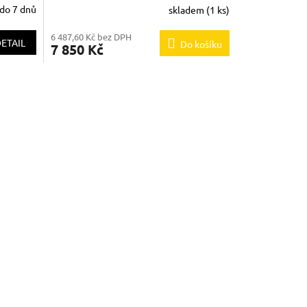
do 7 dnů
skladem
(1 ks)
6 487,60 Kč bez DPH
ETAIL
Do košíku
7 850 Kč