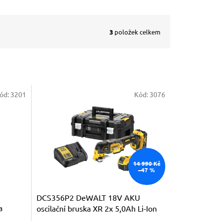
3
položek celkem
ód:
3201
Kód:
3076
14 990 Kč
–47 %
DCS356P2 DeWALT 18V AKU
a
oscilační bruska XR 2x 5,0Ah Li-Ion