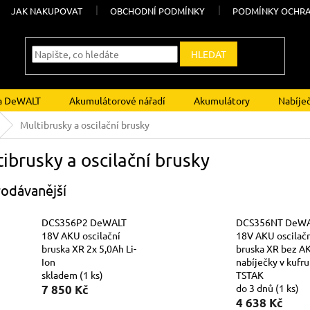
JAK NAKUPOVAT
OBCHODNÍ PODMÍNKY
PODMÍNKY OCHRA
HLEDAT
ka DeWALT
Akumulátorové nářadí
Akumulátory
Nabíje
Multibrusky a oscilační brusky
ibrusky a oscilační brusky
odávanější
DCS356P2 DeWALT
DCS356NT DeW
18V AKU oscilační
18V AKU oscilač
bruska XR 2x 5,0Ah Li-
bruska XR bez A
Ion
nabíječky v kufru
skladem
(1 ks)
TSTAK
do 3 dnů
(1 ks)
7 850 Kč
4 638 Kč