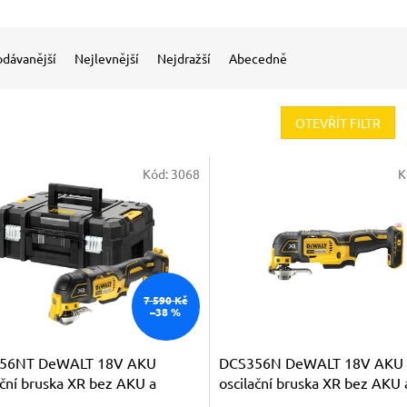
odávanější
Nejlevnější
Nejdražší
Abecedně
OTEVŘÍT FILTR
Kód:
3068
K
7 590 Kč
–38 %
56NT DeWALT 18V AKU
DCS356N DeWALT 18V AKU
ační bruska XR bez AKU a
oscilační bruska XR bez AKU 
ečky v kufru TSTAK
nabíječky v krabici