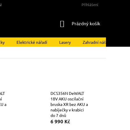
NY OSOBNÍCH ÚDAJŮ
Přihlášení
NÁKUPNÍ
Prázdný košík
KOŠÍK
čky
Elektrické nářadí
Lasery
Zahradní nářadí
Kom
ALT
DCS356N DeWALT
ní
18V AKU oscilační
KU a
bruska XR bez AKU a
nabíječky v krabici
do 7 dnů
6 990 Kč