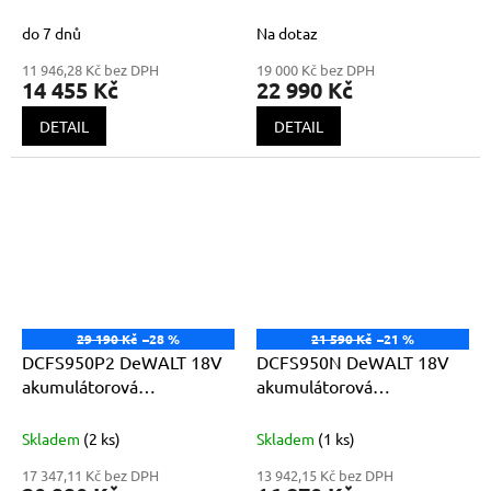
sponkovačka 2x 2,0Ah Li-
dokončovací hřebíkovačka
Ion
+ ZDARMA chrániče
25 - 50mm 2x 5,0Ah Li-Ion
do 7 dnů
Na dotaz
sluchu UVEX XACT – FIT
11 946,28 Kč bez DPH
19 000 Kč bez DPH
MULTI
14 455 Kč
22 990 Kč
DETAIL
DETAIL
29 190 Kč
–28 %
21 590 Kč
–21 %
DCFS950P2 DeWALT 18V
DCFS950N DeWALT 18V
akumulátorová
akumulátorová
sponkovačka
sponkovačka bez
akumulátorů a nabíječky
Skladem
(2 ks)
Skladem
(1 ks)
17 347,11 Kč bez DPH
13 942,15 Kč bez DPH