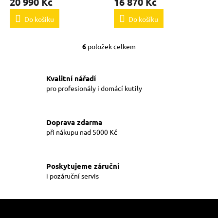
20 990 Kč
16 870 Kč
Do košíku
Do košíku
6
položek celkem
O
v
l
á
Kvalitní nářadí
d
pro profesionály i domácí kutily
a
c
í
Doprava zdarma
p
při nákupu nad 5000 Kč
r
v
k
y
Poskytujeme záruční
v
i pozáruční servis
ý
p
i
Z
s
á
u