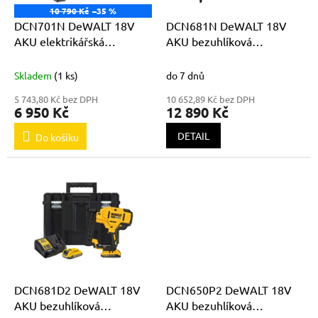
ů
o
10 790 Kč
–35 %
d
DCN701N DeWALT 18V
DCN681N DeWALT 18V
u
AKU elektrikářská
AKU bezuhlíková
k
sponkovačka bez
sponkovačka bez
t
akumulátorů
akumulátorů
Skladem
(1 ks)
do 7 dnů
ů
5 743,80 Kč bez DPH
10 652,89 Kč bez DPH
6 950 Kč
12 890 Kč
DETAIL
Do košíku
DCN681D2 DeWALT 18V
DCN650P2 DeWALT 18V
AKU bezuhlíková
AKU bezuhlíková