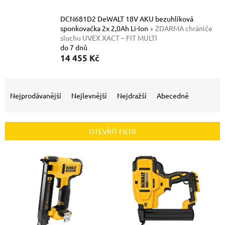
DCN681D2 DeWALT 18V AKU bezuhlíková
sponkovačka 2x 2,0Ah Li-Ion
+ ZDARMA chrániče
sluchu UVEX XACT – FIT MULTI
do 7 dnů
14 455 Kč
Ř
a
Nejprodávanější
Nejlevnější
Nejdražší
Abecedně
z
e
n
OTEVŘÍT FILTR
í
p
V
r
ý
o
p
d
i
u
s
k
p
t
r