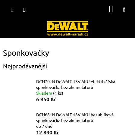
Přejít
NÁKUP
na
obsah
KOŠÍK
Sponkovačky
Nejprodávanější
DCN701N DeWALT 18V AKU elektrikářská
sponkovačka bez akumulátorů
Skladem
(1 ks)
6 950 Kč
DCN681N DeWALT 18V AKU bezuhlíková
sponkovačka bez akumulátorů
do 7 dnů
12 890 Kč