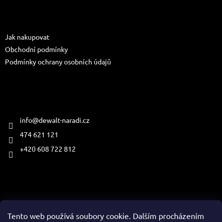
p
a
Informace pro vás
t
Jak nakupovat
í
Obchodní podmínky
Podmínky ochrany osobních údajů
Kontakt
info
@
dewalt-naradi.cz
474 621 121
+420 608 722 812
Přijímáme online platby
Tento web používá soubory cookie. Dalším procházením