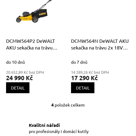
DCMW564P2 DeWALT
DCMW564N DeWALT AKU
AKU sekačka na trávu
sekačka na trávu 2x 18V
2x18V XR, 2x 5,0Ah Li-Ion
XR, bez akumulátorů a
nabíječky
do 10 dnů
do 7 dnů
20 652,89 Kč bez DPH
14 289,26 Kč bez DPH
24 990 Kč
17 290 Kč
DETAIL
DETAIL
4
položek celkem
O
v
l
á
Kvalitní nářadí
d
pro profesionály i domácí kutily