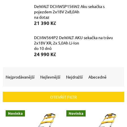
DeWALT DCMWSP156W2 Aku sekačka s
pojezdem 2x18V 2x8,0Ah
na dotaz
21 390 Kč
DCMW564P2 DeWALT AKU sekačka na trávu
2x18V XR, 2x 5,0Ah Li-Ion
do 10 dnů
24 990 Kč
Ř
a
Nejprodávanější
Nejlevnější
Nejdražší
Abecedně
z
e
n
OTEVŘÍT FILTR
í
p
V
r
Novinka
Novinka
ý
o
p
d