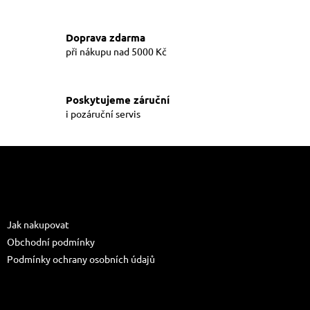
a
c
í
Doprava zdarma
p
při nákupu nad 5000 Kč
r
v
k
y
Poskytujeme záruční
v
i pozáruční servis
ý
p
i
Z
s
á
u
p
a
Informace pro vás
t
Jak nakupovat
í
Obchodní podmínky
Podmínky ochrany osobních údajů