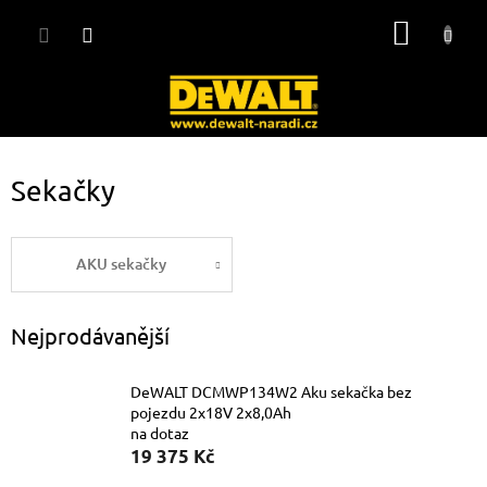
Přejít
NÁKUP
na
obsah
KOŠÍK
Sekačky
AKU sekačky
Nejprodávanější
DeWALT DCMWP134W2 Aku sekačka bez
pojezdu 2x18V 2x8,0Ah
na dotaz
19 375 Kč