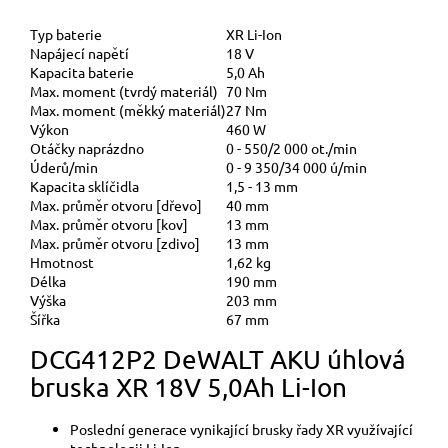
Typ baterie
XR Li-Ion
Napájecí napětí
18 V
Kapacita baterie
5,0 Ah
Max. moment (tvrdý materiál)
70 Nm
Max. moment (měkký materiál)
27 Nm
Výkon
460 W
Otáčky naprázdno
0 - 550/2 000 ot./min
Úderů/min
0 - 9 350/34 000 ú/min
Kapacita sklíčidla
1,5 - 13 mm
Max. průměr otvoru [dřevo]
40 mm
Max. průměr otvoru [kov]
13 mm
Max. průměr otvoru [zdivo]
13 mm
Hmotnost
1,62 kg
Délka
190 mm
Výška
203 mm
Šířka
67 mm
DCG412P2 DeWALT AKU úhlová
bruska XR 18V 5,0Ah Li-Ion
Poslední generace vynikající brusky řady XR využívající
technologii Li-Ion.