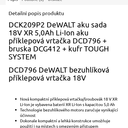
Detailní popis produktu
DCK209P2 DeWALT aku sada
18V XR 5,0Ah Li-Ion aku
příklepová vrtačka DCD796 +
bruska DCG412 + kufr TOUGH
SYSTEM
DCD796 DeWALT bezuhlíková
příklepová vrtačka 18V
Nová kompaktní příklepová vrtačka/šroubovák 18 V XR
Li-Ion je vybavena baterií XR Li-Ion s kapacitou 5,0 Ah
Technologie bezuhlíkového motoru zaručuje vynikající
účinnost
Dokonale kompaktní a lehká konstrukce umožňuje
použití i na místech s omezeným přístupem