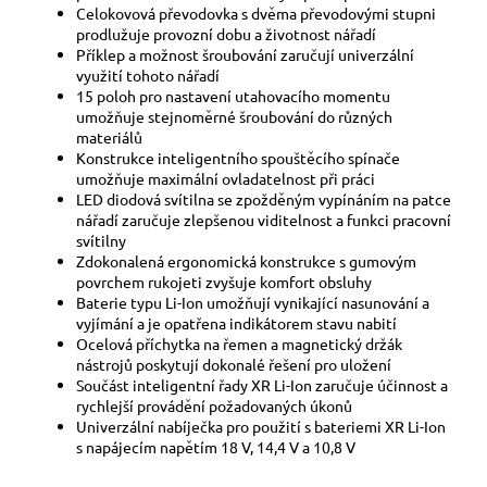
Celokovová převodovka s dvěma převodovými stupni
prodlužuje provozní dobu a životnost nářadí
Příklep a možnost šroubování zaručují univerzální
využití tohoto nářadí
15 poloh pro nastavení utahovacího momentu
umožňuje stejnoměrné šroubování do různých
materiálů
Konstrukce inteligentního spouštěcího spínače
umožňuje maximální ovladatelnost při práci
LED diodová svítilna se zpožděným vypínáním na patce
nářadí zaručuje zlepšenou viditelnost a funkci pracovní
svítilny
Zdokonalená ergonomická konstrukce s gumovým
povrchem rukojeti zvyšuje komfort obsluhy
Baterie typu Li-Ion umožňují vynikající nasunování a
vyjímání a je opatřena indikátorem stavu nabití
Ocelová příchytka na řemen a magnetický držák
nástrojů poskytují dokonalé řešení pro uložení
Součást inteligentní řady XR Li-Ion zaručuje účinnost a
rychlejší provádění požadovaných úkonů
Univerzální nabíječka pro použití s bateriemi XR Li-Ion
s napájecím napětím 18 V, 14,4 V a 10,8 V