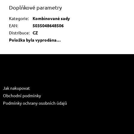
Doplňkové parametry
Kategorie
:
Kombinované sady
EAN
:
5035048648506
Distribuce
:
CZ
Položka byla vyprodána…
Z
á
p
a
Informace pro vás
t
Jak nakupovat
í
Obchodní podmínky
Podmínky ochrany osobních údajů
Kontakt