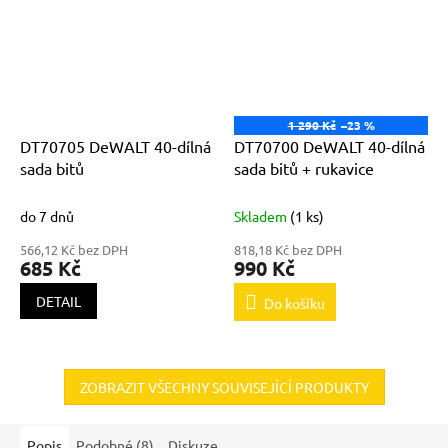
1 290 Kč
–23 %
DT70705 DeWALT 40-dílná
DT70700 DeWALT 40-dílná
sada bitů
sada bitů + rukavice
do 7 dnů
Skladem
(1 ks)
566,12 Kč bez DPH
818,18 Kč bez DPH
685 Kč
990 Kč
DETAIL
Do košíku
ZOBRAZIT VŠECHNY SOUVISEJÍCÍ PRODUKTY
Popis
Podobné (8)
Diskuze