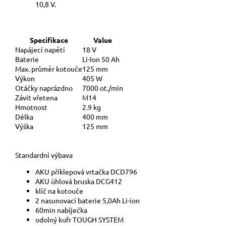
10,8 V.
Specifikace
Value
Napájecí napětí
18 V
Baterie
Li-Ion 50 Ah
Max. průměr kotouče
125 mm
Výkon
405 W
Otáčky naprázdno
7000 ot./min
Závit vřetena
M14
Hmotnost
2.9 kg
Délka
400 mm
Výška
125 mm
Standardní výbava
AKU příklepová vrtačka DCD796
AKU úhlová bruska DCG412
klíč na kotouče
2 nasunovací baterie 5,0Ah Li-ion
60min nabíječka
odolný kufr TOUGH SYSTEM