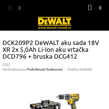
Přejít
NÁKUP
na
obsah
KOŠÍK
DCK209P2 DeWALT aku sada 18V
XR 2x 5,0Ah Li-Ion aku vrtačka
DCD796 + bruska DCG412
2222
Průměrné
Neohodnoceno
Podrobnosti hodnocení
Značka:
DeWALT
hodnocení
produktu
je
0,0
z
5
hvězdiček.