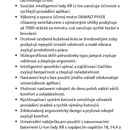
Součást inteligentní řady XR Li-Ion zaručuje účinnost a
rychlejší provádění aplikací.
Výkonný a vysoce účinný motor D
WALT PM58
E
chlazený ventilátorem s výměnnými uhlíky poskytuje
až 7000 otáček za minutu, což zaručuje rychlé řezání a
broušení.
Ocelové ozubená kuželová kola se šroubovitými zuby
poskytují nejvyšší úrověň odolnosti a malé vibrace
zvyšují produktivitu práce.
Nízkoprofilová skříň převodovky typu jampot zvyšuje
odolnost a zlepšuje ergonomii.
Inteligentní spouštěcí spínač a zajišťovací tlačítko
zvyšují bezpečnost a zlepšují ovladatelnost.
Nastavení krytu bez použití jiného nářadí zdokonaluje
univerzálnost aplikací.
Možnost nastavení rukojeti do dvou poloh nabízí větší
komfort a ovladatelnost.
Rychloupínací systém kotouče umožňuje uživateli
provádění snadné a rychlé výměny kotoučů.
Zdokonalený ergonomický design a pryžová rukojeť
zvyšují komfort.
Univerzální nabíječka pro použití s nasunovacími
bateriemi Li-Ion řady XR s napájecím napětím 18, 14,4 a