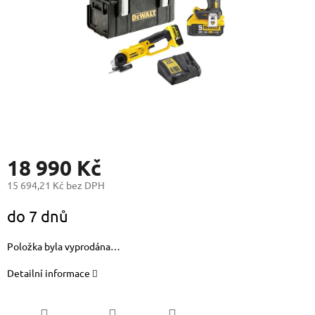
18 990 Kč
15 694,21 Kč bez DPH
Měrná
do 7 dnů
cena:
Položka byla vyprodána…
Detailní informace