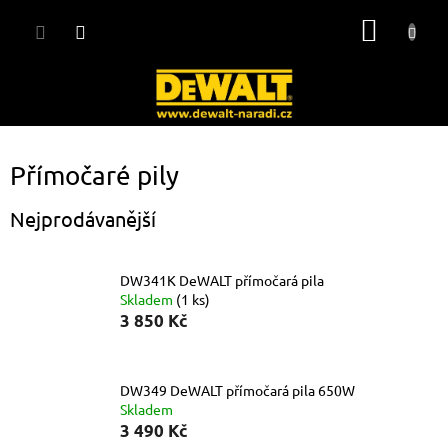
Přejít
NÁKUP
na
obsah
KOŠÍK
Přímočaré pily
Nejprodávanější
DW341K DeWALT přímočará pila
Skladem
(1 ks)
3 850 Kč
DW349 DeWALT přímočará pila 650W
Skladem
3 490 Kč