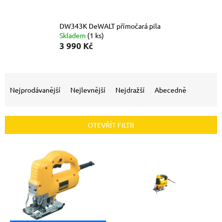
DW343K DeWALT přímočará pila
Skladem
(1 ks)
3 990 Kč
Ř
a
Nejprodávanější
Nejlevnější
Nejdražší
Abecedně
z
e
n
OTEVŘÍT FILTR
í
p
V
r
ý
o
p
d
i
u
s
k
p
t
r
ů