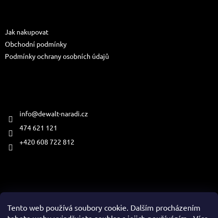
p
a
Informace pro vás
t
Jak nakupovat
í
Obchodní podmínky
Podmínky ochrany osobních údajů
Kontakt
info
@
dewalt-naradi.cz
474 621 121
+420 608 722 812
Přijímáme online platby
Tento web používá soubory cookie. Dalším procházením