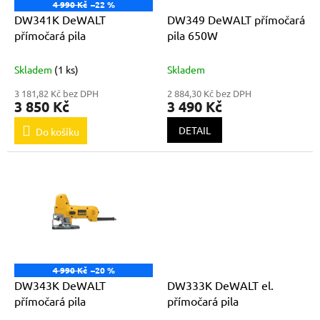
o
4 990 Kč
–22 %
d
DW341K DeWALT
DW349 DeWALT přímočará
u
přímočará pila
pila 650W
k
t
Skladem
(1 ks)
Skladem
ů
3 181,82 Kč bez DPH
2 884,30 Kč bez DPH
3 850 Kč
3 490 Kč
DETAIL
Do košíku
4 990 Kč
–20 %
DW343K DeWALT
DW333K DeWALT el.
přímočará pila
přímočará pila