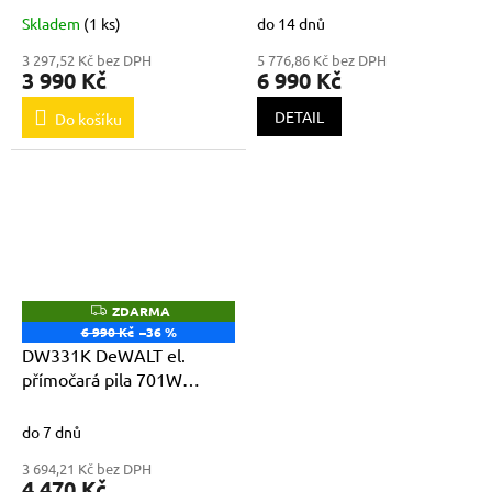
Skladem
(1 ks)
do 14 dnů
3 297,52 Kč bez DPH
5 776,86 Kč bez DPH
3 990 Kč
6 990 Kč
DETAIL
Do košíku
ZDARMA
Z
D
6 990 Kč
–36 %
A
DW331K DeWALT el.
R
M
přímočará pila 701W
A
135mm
do 7 dnů
3 694,21 Kč bez DPH
4 470 Kč