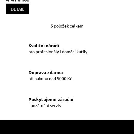
DETAIL
5
položek celkem
O
v
l
á
Kvalitní nářadí
d
pro profesionály i domácí kutily
a
c
í
Doprava zdarma
p
při nákupu nad 5000 Kč
r
v
k
y
Poskytujeme záruční
v
i pozáruční servis
ý
p
i
Z
s
á
u