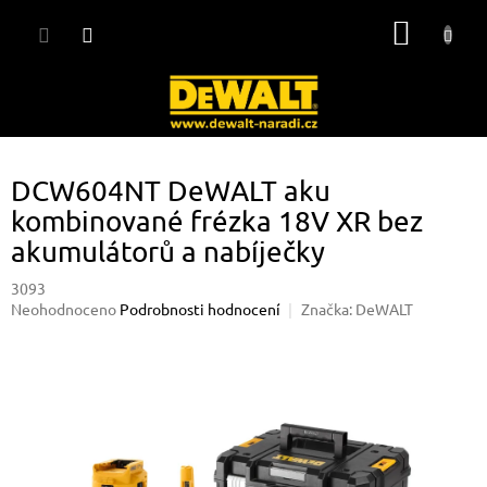
Přejít
NÁKUP
na
obsah
KOŠÍK
DCW604NT DeWALT aku
kombinované frézka 18V XR bez
akumulátorů a nabíječky
3093
Průměrné
Neohodnoceno
Podrobnosti hodnocení
Značka:
DeWALT
hodnocení
produktu
je
0,0
z
5
hvězdiček.