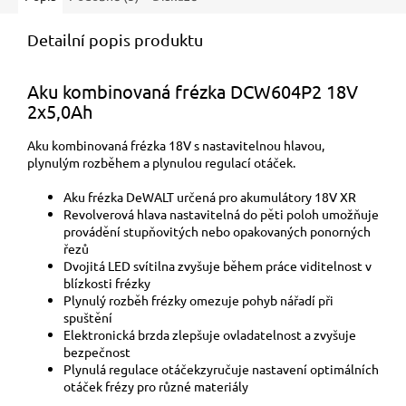
Detailní popis produktu
Aku kombinovaná frézka DCW604P2 18V
2x5,0Ah
Aku kombinovaná frézka 18V s nastavitelnou hlavou,
plynulým rozběhem a plynulou regulací otáček.
Aku frézka DeWALT určená pro akumulátory 18V XR
Revolverová hlava nastavitelná do pěti poloh umožňuje
provádění stupňovitých nebo opakovaných ponorných
řezů
Dvojitá LED svítilna zvyšuje během práce viditelnost v
blízkosti frézky
Plynulý rozběh frézky omezuje pohyb nářadí při
spuštění
Elektronická brzda zlepšuje ovladatelnost a zvyšuje
bezpečnost
Plynulá regulace otáčekzyručuje nastavení optimálních
otáček frézy pro různé materiály