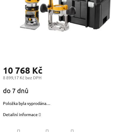
10 768 Kč
8 899,17 Kč bez DPH
Měrná
do 7 dnů
cena:
Položka byla vyprodána…
Detailní informace