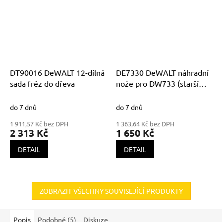
DT90016 DeWALT 12-dílná
DE7330 DeWALT náhradní
sada fréz do dřeva
nože pro DW733 (starší
model 1 a 1a)
do 7 dnů
do 7 dnů
1 911,57 Kč bez DPH
1 363,64 Kč bez DPH
2 313 Kč
1 650 Kč
DETAIL
DETAIL
ZOBRAZIT VŠECHNY SOUVISEJÍCÍ PRODUKTY
Popis
Podobné (5)
Diskuze