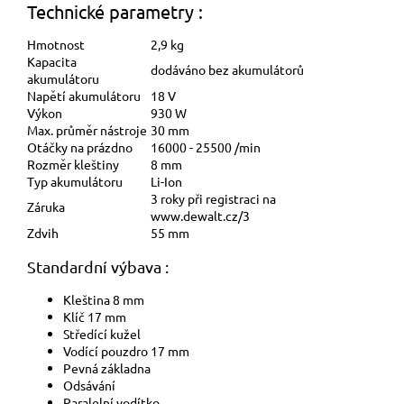
Technické parametry :
Hmotnost
2,9 kg
Kapacita
dodáváno bez akumulátorů
akumulátoru
Napětí akumulátoru
18 V
Výkon
930 W
Max. průměr nástroje
30 mm
Otáčky na prázdno
16000 - 25500 /min
Rozměr kleštiny
8 mm
Typ akumulátoru
Li-Ion
3 roky při registraci na
Záruka
www.dewalt.cz/3
Zdvih
55 mm
Standardní výbava :
Kleština 8 mm
Klíč 17 mm
Středící kužel
Vodící pouzdro 17 mm
Pevná základna
Odsávání
Paralelní vodítko