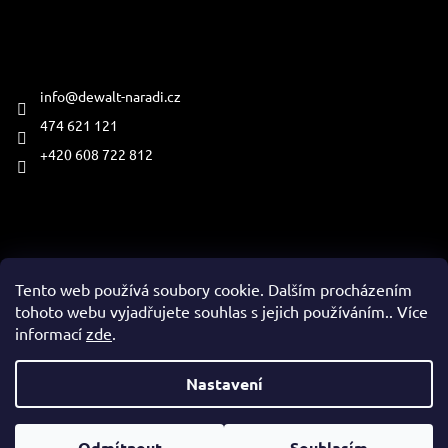
Kontakt
info
@
dewalt-naradi.cz
474 621 121
+420 608 722 812
Přijímáme online platby
Tento web používá soubory cookie. Dalším procházením
tohoto webu vyjadřujete souhlas s jejich používáním.. Více
informací
zde
.
Vytvořil Shoptet
Nastavení
Copyright 2026
www.dewalt-naradi.cz
. Všechna práva
Odmítnout
Souhlasím