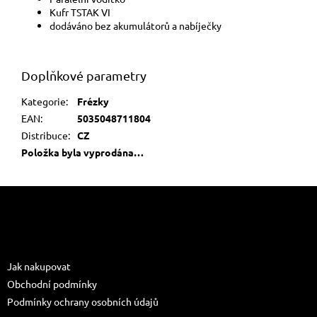
Kufr TSTAK VI
dodáváno bez akumulátorů a nabíječky
Doplňkové parametry
Kategorie
:
Frézky
EAN
:
5035048711804
Distribuce
:
CZ
Položka byla vyprodána…
Z
á
p
a
Informace pro vás
t
Jak nakupovat
í
Obchodní podmínky
Podmínky ochrany osobních údajů