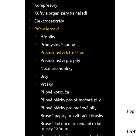
n
Kompresory
e
Kufry a organizéry na nářadí
l
Elektrocentrály
Příslušenství
Hřebíky
Průmyslové spony
Příslušenství k frézkám
Příslušenství pro pily
Nože pro hoblíky
Bity
Vrtáky
Pilové kotouče
Pilové plátky pro přímočaré pily
Pilové plátky pro mečové pily
Popi
Brusné papíry pro vibrační brusky
Brusné kotouče pro excentrické
brusky 125mm
Det