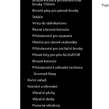
Brusné kotouče pro excentrické
brusky 150mm
Popi
Brusné pásy pro pásové brusky
Sekáče
Vruty do sádrokartonu
Řezné a brusné kotouče
Příslušenství pro vysavače
Hlavice pro rázové utahováky
Příslušenství pro oscilační brusky
Pilové listy pro pilu ALLIGATOR
Brusné kotouče
Příslušenství k zahradní technice
Strunové hlavy
Ruční nářadí
Hutnění a vibrování
Vibrační pěchy
Vibrační desky
Ponorné vibrátory