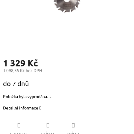
1 329 Kč
1 098,35 Kč bez DPH
Měrná
do 7 dnů
cena:
Položka byla vyprodána…
Detailní informace
ZEPTAT SE
HLÍDAT
SDÍLET