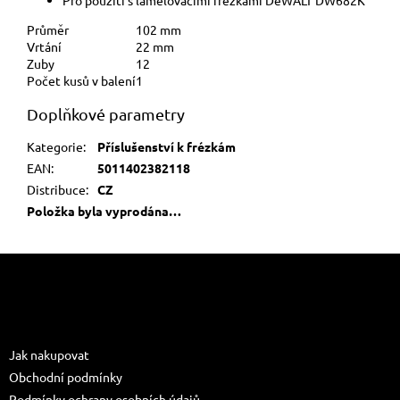
Průměr
102 mm
Vrtání
22 mm
Zuby
12
Počet kusů v balení
1
Doplňkové parametry
Kategorie
:
Příslušenství k frézkám
EAN
:
5011402382118
Distribuce
:
CZ
Položka byla vyprodána…
Z
á
p
a
Informace pro vás
t
Jak nakupovat
í
Obchodní podmínky
Podmínky ochrany osobních údajů