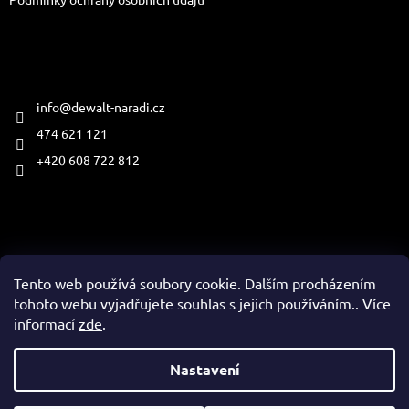
Kontakt
info
@
dewalt-naradi.cz
474 621 121
+420 608 722 812
Přijímáme online platby
Tento web používá soubory cookie. Dalším procházením
tohoto webu vyjadřujete souhlas s jejich používáním.. Více
informací
zde
.
Vytvořil Shoptet
Nastavení