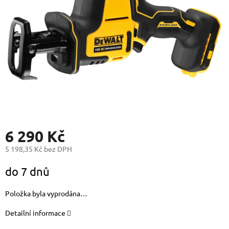
6 290 Kč
5 198,35 Kč bez DPH
Měrná
do 7 dnů
cena:
Položka byla vyprodána…
Detailní informace