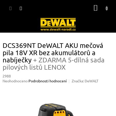
Přejít
NÁKUP
na
obsah
KOŠÍK
DCS369NT DeWALT AKU mečová
pila 18V XR bez akumulátorů a
nabíječky
+ ZDARMA 5-dílná sada
pilových listů LENOX
2988
Průměrné
Neohodnoceno
Podrobnosti hodnocení
Značka:
DeWALT
hodnocení
produktu
je
0,0
z
5
hvězdiček.