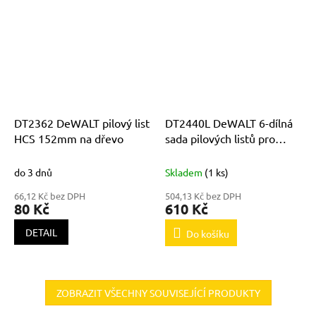
DT2362 DeWALT pilový list
DT2440L DeWALT 6-dílná
HCS 152mm na dřevo
sada pilových listů pro
mečové pily
do 3 dnů
Skladem
(1 ks)
66,12 Kč bez DPH
504,13 Kč bez DPH
80 Kč
610 Kč
DETAIL
Do košíku
ZOBRAZIT VŠECHNY SOUVISEJÍCÍ PRODUKTY