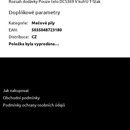
Rozsah dodávky Pouze tělo DCS369 V kufrU T-Stak
Doplňkové parametry
Kategorie
:
Mečové pily
EAN
:
5035048723180
Distribuce
:
CZ
Položka byla vyprodána…
Z
á
p
a
Informace pro vás
t
Jak nakupovat
í
Obchodní podmínky
Podmínky ochrany osobních údajů
Kontakt