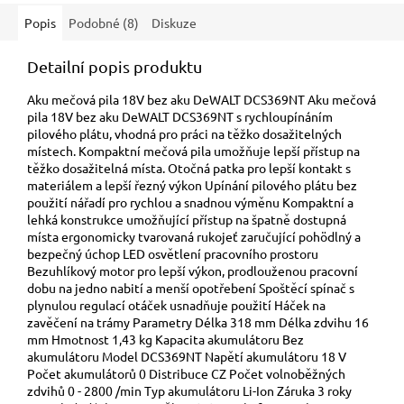
Popis
Podobné (8)
Diskuze
Detailní popis produktu
Aku mečová pila 18V bez aku DeWALT DCS369NT Aku mečová
pila 18V bez aku DeWALT DCS369NT s rychloupínáním
pilového plátu, vhodná pro práci na těžko dosažitelných
místech. Kompaktní mečová pila umožňuje lepší přístup na
těžko dosažitelná místa. Otočná patka pro lepší kontakt s
materiálem a lepší řezný výkon Upínání pilového plátu bez
použití nářadí pro rychlou a snadnou výměnu Kompaktní a
lehká konstrukce umožňující přístup na špatně dostupná
místa ergonomicky tvarovaná rukojeť zaručující pohödlný a
bezpečný úchop LED osvětlení pracovního prostoru
Bezuhlíkový motor pro lepší výkon, prodlouženou pracovní
dobu na jedno nabití a menší opotřebení Spoštěcí spínač s
plynulou regulací otáček usnadňuje použití Háček na
zavěčení na trámy Parametry Délka 318 mm Délka zdvihu 16
mm Hmotnost 1,43 kg Kapacita akumulátoru Bez
akumulátoru Model DCS369NT Napětí akumulátoru 18 V
Počet akumulátorů 0 Distribuce CZ Počet volnoběžných
zdvihů 0 - 2800 /min Typ akumulátoru Li-Ion Záruka 3 roky