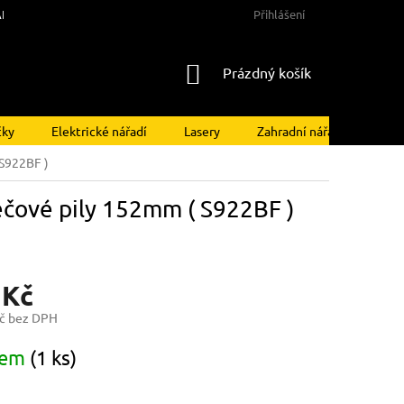
NY OSOBNÍCH ÚDAJŮ
Přihlášení
NÁKUPNÍ
Prázdný košík
KOŠÍK
čky
Elektrické nářadí
Lasery
Zahradní nářadí
Kom
 S922BF )
ečové pily 152mm ( S922BF )
 Kč
č bez DPH
dem
(1 ks)