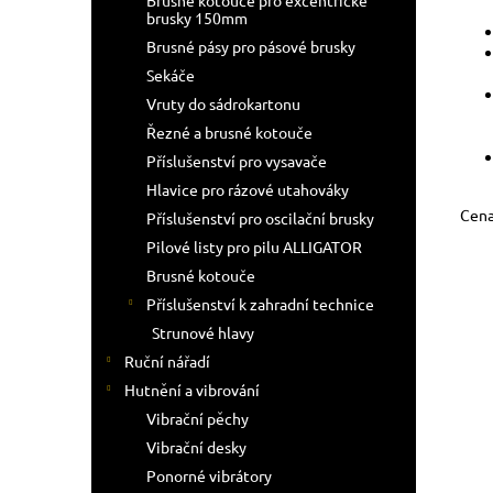
Brusné kotouče pro excentrické
brusky 150mm
Brusné pásy pro pásové brusky
Sekáče
Vruty do sádrokartonu
Řezné a brusné kotouče
Příslušenství pro vysavače
Hlavice pro rázové utahováky
Cena
Příslušenství pro oscilační brusky
Pilové listy pro pilu ALLIGATOR
Brusné kotouče
Příslušenství k zahradní technice
Strunové hlavy
Ruční nářadí
Hutnění a vibrování
Vibrační pěchy
Vibrační desky
Ponorné vibrátory