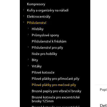
n
Kompresory
e
Kufry a organizéry na nářadí
l
Elektrocentrály
Příslušenství
Hřebíky
Průmyslové spony
Příslušenství k frézkám
Příslušenství pro pily
Nože pro hoblíky
Bity
Vrtáky
Pilové kotouče
Pilové plátky pro přímočaré pily
Pilové plátky pro mečové pily
Popi
Brusné papíry pro vibrační brusky
Brusné kotouče pro excentrické
brusky 125mm
Det