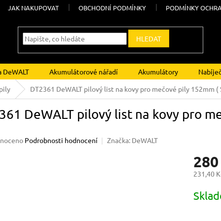
JAK NAKUPOVAT
OBCHODNÍ PODMÍNKY
PODMÍNKY OCHRA
HLEDAT
ka DeWALT
Akumulátorové nářadí
Akumulátory
Nabíje
pily
DT2361 DeWALT pilový list na kovy pro mečové pily 152mm (
61 DeWALT pilový list na kovy pro m
né
noceno
Podrobnosti hodnocení
Značka:
DeWALT
ení
280
u
231,40 K
Měrná
Skla
cena:
ek.