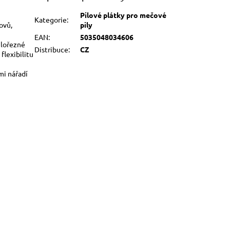
Pilové plátky pro mečové
Kategorie
:
ovů,
pily
EAN
:
5035048034606
hlořezné
Distribuce
:
CZ
flexibilitu
mi nářadí