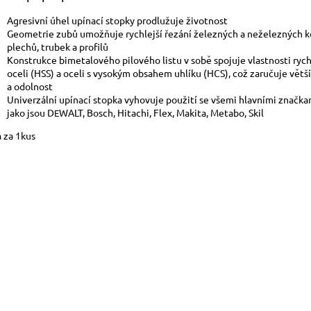
Agresivní úhel upínací stopky prodlužuje životnost
Geometrie zubů umožňuje rychlejší řezání železných a neželezných k
plechů, trubek a profilů
Konstrukce bimetalového pilového listu v sobě spojuje vlastnosti ryc
oceli (HSS) a oceli s vysokým obsahem uhlíku (HCS), což zaručuje větší 
a odolnost
Univerzální upínací stopka vyhovuje použití se všemi hlavními značka
jako jsou D
WALT, Bosch, Hitachi, Flex, Makita, Metabo, Skil
E
 za 1kus