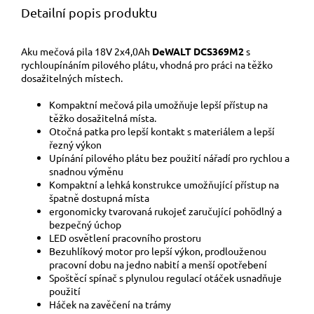
Detailní popis produktu
Aku mečová pila 18V 2x4,0Ah
DeWALT DCS369M2
s
rychloupínáním pilového plátu, vhodná pro práci na těžko
dosažitelných místech.
Kompaktní mečová pila umožňuje lepší přístup na
těžko dosažitelná místa.
Otočná patka pro lepší kontakt s materiálem a lepší
řezný výkon
Upínání pilového plátu bez použití nářadí pro rychlou a
snadnou výměnu
Kompaktní a lehká konstrukce umožňující přístup na
špatně dostupná místa
ergonomicky tvarovaná rukojeť zaručující pohödlný a
bezpečný úchop
LED osvětlení pracovního prostoru
Bezuhlíkový motor pro lepší výkon, prodlouženou
pracovní dobu na jedno nabití a menší opotřebení
Spoštěcí spínač s plynulou regulací otáček usnadňuje
použití
Háček na zavěčení na trámy