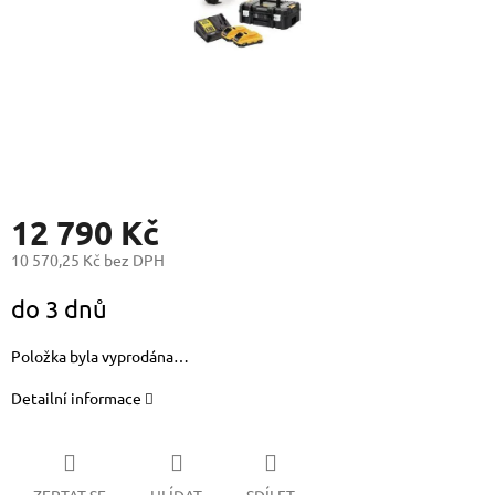
12 790 Kč
10 570,25 Kč bez DPH
Měrná
do 3 dnů
cena:
Položka byla vyprodána…
Detailní informace
ZEPTAT SE
HLÍDAT
SDÍLET