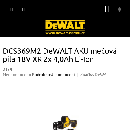
Přejít
NÁKUP
na
obsah
KOŠÍK
DCS369M2 DeWALT AKU mečová
pila 18V XR 2x 4,0Ah Li-Ion
3174
Průměrné
Neohodnoceno
Podrobnosti hodnocení
Značka:
DeWALT
hodnocení
produktu
je
0,0
z
5
hvězdiček.