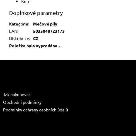
Kufr
Doplňkové parametry
Kategorie
:
Mečové pily
EAN
:
5035048723173
Distribuce
:
CZ
Položka byla vyprodána…
Z
á
p
a
Informace pro vás
t
Jak nakupovat
í
Obchodní podmínky
Podmínky ochrany osobních údajů
Kontakt