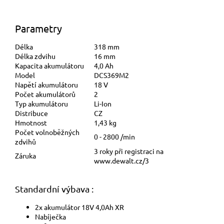
Parametry
Délka
318 mm
Délka zdvihu
16 mm
Kapacita akumulátoru
4,0 Ah
Model
DCS369M2
Napětí akumulátoru
18 V
Počet akumulátorů
2
Typ akumulátoru
Li-Ion
Distribuce
CZ
Hmotnost
1,43 kg
Počet volnoběžných
0 - 2800 /min
zdvihů
3 roky při registraci na
Záruka
www.dewalt.cz/3
Standardní výbava :
2x akumulátor 18V 4,0Ah XR
Nabíječka