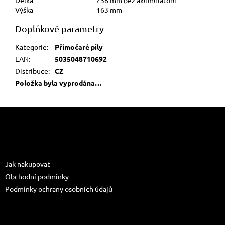
Délka
238 mm bez akumulátoru
Výška
163 mm
Doplňkové parametry
Kategorie
:
Přímočaré pily
EAN
:
5035048710692
Distribuce
:
CZ
Položka byla vyprodána…
Z
á
p
a
Informace pro vás
t
Jak nakupovat
í
Obchodní podmínky
Podmínky ochrany osobních údajů