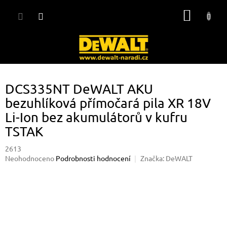
Přejít
NÁKUP
na
obsah
KOŠÍK
DCS335NT DeWALT AKU
bezuhlíková přímočará pila XR 18V
Li-Ion bez akumulátorů v kufru
TSTAK
2613
Průměrné
Neohodnoceno
Podrobnosti hodnocení
Značka:
DeWALT
hodnocení
produktu
je
0,0
z
5
hvězdiček.