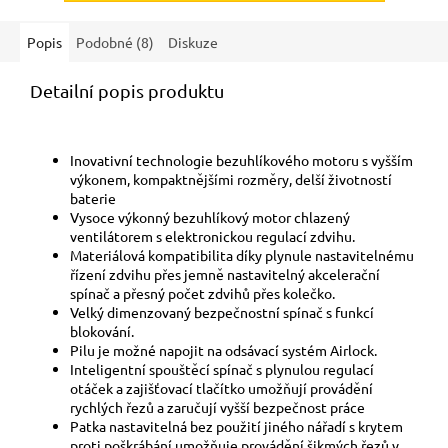
Popis
Podobné (8)
Diskuze
Detailní popis produktu
Inovativní technologie bezuhlíkového motoru s vyšším
výkonem, kompaktnějšími rozměry, delší životností
baterie
Vysoce výkonný bezuhlíkový motor chlazený
ventilátorem s elektronickou regulací zdvihu.
Materiálová kompatibilita díky plynule nastavitelnému
řízení zdvihu přes jemně nastavitelný akcelerační
spínač a přesný počet zdvihů přes kolečko.
Velký dimenzovaný bezpečnostní spínač s funkcí
blokování.
Pilu je možné napojit na odsávací systém Airlock.
Inteligentní spouštěcí spínač s plynulou regulací
otáček a zajišťovací tlačítko umožňují provádění
rychlých řezů a zaručují vyšší bezpečnost práce
Patka nastavitelná bez použití jiného nářadí s krytem
proti poškrábání umožňuje provádění šikmých řezů v