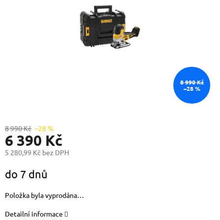
8 990 Kč
–28 %
8 990 Kč
–28 %
6 390 Kč
5 280,99 Kč bez DPH
Měrná
do 7 dnů
cena:
Položka byla vyprodána…
Detailní informace