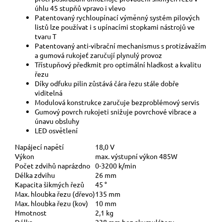
úhlu 45 stupňů vpravo i vlevo
Patentovaný rychloupínací výměnný systém pilových
listů lze používat i s upínacími stopkami nástrojů ve
tvaru T
Patentovaný anti-vibrační mechanismus s protizávažím
a gumová rukojeť zaručují plynulý provoz
Třístupňový předkmit pro optimální hladkost a kvalitu
řezu
Díky odfuku pilin zůstává čára řezu stále dobře
viditelná
Modulová konstrukce zaručuje bezproblémový servis
Gumový povrch rukojeti snižuje povrchové vibrace a
únavu obsluhy
LED osvětlení
Napájecí napětí
18,0 V
Výkon
max. výstupní výkon 485W
Počet zdvihů naprázdno
0-3200 k/min
Délka zdvihu
26 mm
Kapacita šikmých řezů
45 °
Max. hloubka řezu (dřevo)
135 mm
Max. hloubka řezu (kov)
10 mm
Hmotnost
2,1 kg