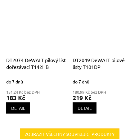
DT2074 DeWALT pilový list
DT2049 DeWALT pilové
dořezávací T142HB
listy T101DP
do 7 dnů
do 7 dnů
151,24 Kč bez DPH
180,99 Kč bez DPH
183 Kč
219 Kč
DETAIL
DETAIL
ZOBRAZIT VŠECHNY SOUVISEJÍCÍ PRODUKTY