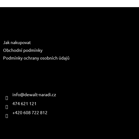
Z
á
p
a
Informace pro vás
t
Jak nakupovat
í
Obchodní podmínky
Podmínky ochrany osobních údajů
Kontakt
info
@
dewalt-naradi.cz
474 621 121
+420 608 722 812
Přijímáme online platby