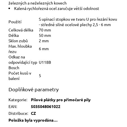
železných a neželezných kovech
Kalená rychlořezná ocel zaručuje větší odolnost
S upínací stopkou ve tvaru U pro řezání kovu
Použití
- středně silné ocelové plechy 2,5 - 6 mm
Celková délka
70 mm
Délka
50 mm
Sklon zubů
2 mm
Max. hloubka
6 mm
řezu
Odkaz na
odpovídající typ
U118B
Bosch
Počet kusů v
5
balení
Doplňkové parametry
Kategorie
:
Pilové plátky pro přímočaré pily
EAN
:
5035048061022
Distribuce
:
CZ
Položka byla vyprodána…