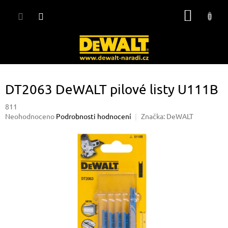
Přejít
NÁKUP
na
obsah
KOŠÍK
DT2063 DeWALT pilové listy U111B
811
Průměrné
Neohodnoceno
Podrobnosti hodnocení
Značka:
DeWALT
hodnocení
produktu
je
0,0
z
5
hvězdiček.