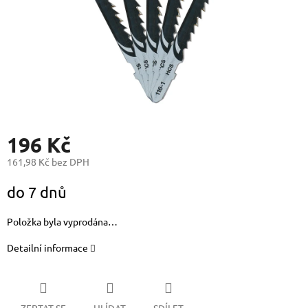
196 Kč
161,98 Kč bez DPH
Měrná
do 7 dnů
cena:
Položka byla vyprodána…
Detailní informace
ZEPTAT SE
HLÍDAT
SDÍLET