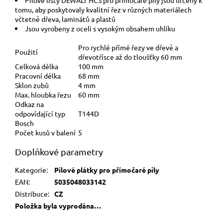
E
tomu, aby poskytovaly kvalitní řez v různých materiálech
včtetně dřeva, laminátů a plastů
Jsou vyrobeny z oceli s vysokým obsahem uhlíku
Pro rychlé přímé řezy ve dřevě a
Použití
dřevotřísce až do tloušťky 60 mm
Celková délka
100 mm
Pracovní délka
68 mm
Sklon zubů
4 mm
Max. hloubka řezu
60 mm
Odkaz na
odpovídající typ
T144D
Bosch
Počet kusů v balení
5
Doplňkové parametry
Kategorie
:
Pilové plátky pro přímočaré pily
EAN
:
5035048033142
Distribuce
:
CZ
Položka byla vyprodána…