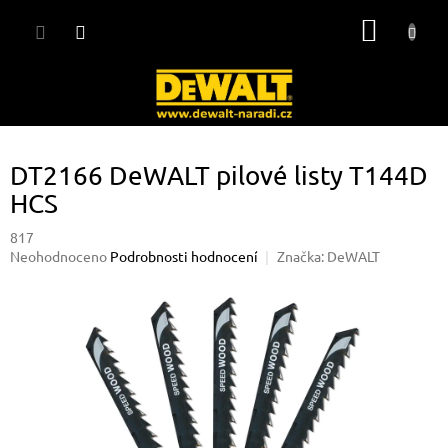
Přejít
NÁKUP
na
obsah
KOŠÍK
DT2166 DeWALT pilové listy T144D
HCS
817
Průměrné
Neohodnoceno
Podrobnosti hodnocení
Značka:
DeWALT
hodnocení
produktu
je
0,0
z
5
hvězdiček.