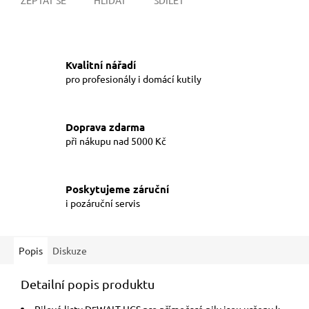
Kvalitní nářadí
pro profesionály i domácí kutily
Doprava zdarma
při nákupu nad 5000 Kč
Poskytujeme záruční
i pozáruční servis
Popis
Diskuze
Detailní popis produktu
Pilové listy D
WALT HCS pro přímočaré pily jsou určeny k