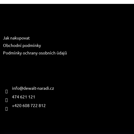
Z
á
p
a
Informace pro vás
t
Jak nakupovat
í
Obchodní podmínky
Podmínky ochrany osobních údajů
Kontakt
info
@
dewalt-naradi.cz
474 621 121
+420 608 722 812
Přijímáme online platby