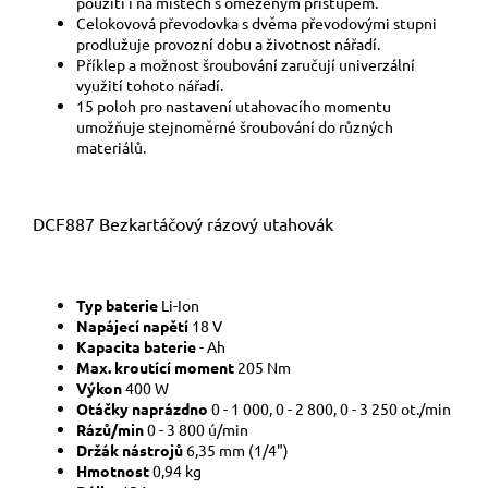
použití i na místech s omezeným přístupem.
Celokovová převodovka s dvěma převodovými stupni
prodlužuje provozní dobu a životnost nářadí.
Příklep a možnost šroubování zaručují univerzální
využití tohoto nářadí.
15 poloh pro nastavení utahovacího momentu
umožňuje stejnoměrné šroubování do různých
materiálů.
DCF887 Bezkartáčový rázový utahovák
Typ baterie
Li-Ion
Napájecí napětí
18 V
Kapacita baterie
- Ah
Max. kroutící moment
205 Nm
Výkon
400 W
Otáčky naprázdno
0 - 1 000, 0 - 2 800, 0 - 3 250 ot./min
Rázů/min
0 - 3 800 ú/min
Držák nástrojů
6,35 mm (1/4")
Hmotnost
0,94 kg