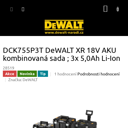
Přejít
NÁKUP
na
obsah
KOŠÍK
DCK755P3T DeWALT XR 18V AKU
kombinovaná sada ; 3x 5,0Ah Li-Ion
28519
Průměrné
1 hodnocení
Podrobnosti hodnocení
Akce
Novinka
Tip
hodnocení
Značka:
DeWALT
produktu
je
5,0
z
5
hvězdiček.