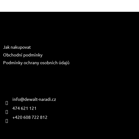
Z
á
p
a
Informace pro vás
t
Jak nakupovat
í
Obchodní podmínky
Podmínky ochrany osobních údajů
Kontakt
info
@
dewalt-naradi.cz
474 621 121
+420 608 722 812