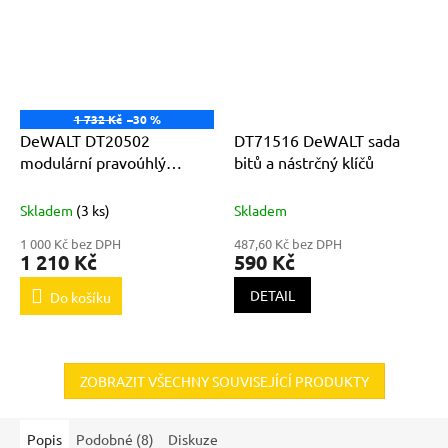
1 732 Kč
–30 %
DeWALT DT20502
DT71516 DeWALT sada
modulární pravoúhlý
bitů a nástrčný klíčů
nástavec s flexibilním
prodloužením
Skladem
(3 ks)
Skladem
1 000 Kč bez DPH
487,60 Kč bez DPH
1 210 Kč
590 Kč
DETAIL
Do košíku
ZOBRAZIT VŠECHNY SOUVISEJÍCÍ PRODUKTY
Popis
Podobné (8)
Diskuze