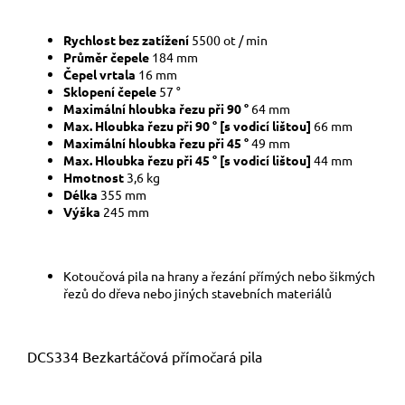
Rychlost bez zatížení
5500 ot / min
Průměr čepele
184 mm
Čepel vrtala
16 mm
Sklopení čepele
57 °
Maximální hloubka řezu při 90 °
64 mm
Max. Hloubka řezu při 90 ° [s vodicí lištou]
66 mm
Maximální hloubka řezu při 45 °
49 mm
Max. Hloubka řezu při 45 ° [s vodicí lištou]
44 mm
Hmotnost
3,6 kg
Délka
355 mm
Výška
245 mm
Kotoučová pila na hrany a řezání přímých nebo šikmých
řezů do dřeva nebo jiných stavebních materiálů
DCS334 Bezkartáčová přímočará pila