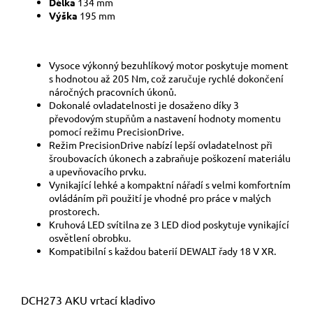
Délka
134 mm
Výška
195 mm
Vysoce výkonný bezuhlíkový motor poskytuje moment
s hodnotou až 205 Nm, což zaručuje rychlé dokončení
náročných pracovních úkonů.
Dokonalé ovladatelnosti je dosaženo díky 3
převodovým stupňům a nastavení hodnoty momentu
pomocí režimu PrecisionDrive.
Režim PrecisionDrive nabízí lepší ovladatelnost při
šroubovacích úkonech a zabraňuje poškození materiálu
a upevňovacího prvku.
Vynikající lehké a kompaktní nářadí s velmi komfortním
ovládáním při použití je vhodné pro práce v malých
prostorech.
Kruhová LED svítilna ze 3 LED diod poskytuje vynikající
osvětlení obrobku.
Kompatibilní s každou baterií DEWALT řady 18 V XR.
DCH273 AKU vrtací kladivo