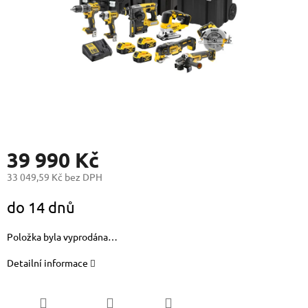
39 990 Kč
33 049,59 Kč bez DPH
Měrná
do 14 dnů
cena:
Položka byla vyprodána…
Detailní informace