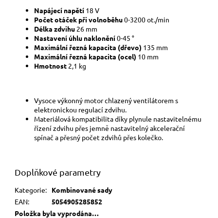
Napájecí napětí
18 V
Počet otáček při volnoběhu
0-3200 ot./min
Délka zdvihu
26 mm
Nastavení úhlu naklonění
0-45 °
Maximální řezná kapacita (dřevo)
135 mm
Maximální řezná kapacita (ocel)
10 mm
Hmotnost
2,1 kg
Vysoce výkonný motor chlazený ventilátorem s
elektronickou regulací zdvihu.
Materiálová kompatibilita díky plynule nastavitelnému
řízení zdvihu přes jemně nastavitelný akcelerační
spínač a přesný počet zdvihů přes kolečko.
Doplňkové parametry
Kategorie
:
Kombinované sady
EAN
:
5054905285852
Položka byla vyprodána…