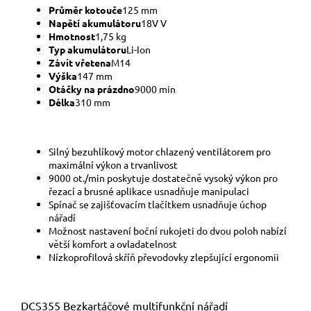
Průměr kotouče
125 mm
Napětí akumulátoru
18V V
Hmotnost
1,75 kg
Typ akumulátoru
Li-Ion
Závit vřetena
M14
Výška
147 mm
Otáčky na prázdno
9000 min
Délka
310 mm
Silný bezuhlíkový motor chlazený ventilátorem pro
maximální výkon a trvanlivost
9000 ot./min poskytuje dostatečně vysoký výkon pro
řezací a brusné aplikace usnadňuje manipulaci
Spínač se zajišťovacím tlačítkem usnadňuje úchop
nářadí
Možnost nastavení boční rukojeti do dvou poloh nabízí
větší komfort a ovladatelnost
Nízkoprofilová skříň převodovky zlepšující ergonomii
DCS355 Bezkartáčové multifunkční nářadí