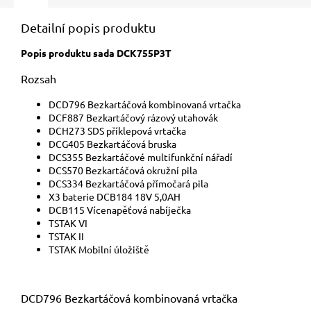
Detailní popis produktu
Popis produktu sada DCK755P3T
Rozsah
DCD796 Bezkartáčová kombinovaná vrtačka
DCF887 Bezkartáčový rázový utahovák
DCH273 SDS příklepová vrtačka
DCG405 Bezkartáčová bruska
DCS355 Bezkartáčové multifunkční nářadí
DCS570 Bezkartáčová okružní pila
DCS334 Bezkartáčová přímočará pila
X3 baterie DCB184 18V 5,0AH
DCB115 Vícenapěťová nabíječka
TSTAK VI
TSTAK II
TSTAK Mobilní úložiště
DCD796 Bezkartáčová kombinovaná vrtačka