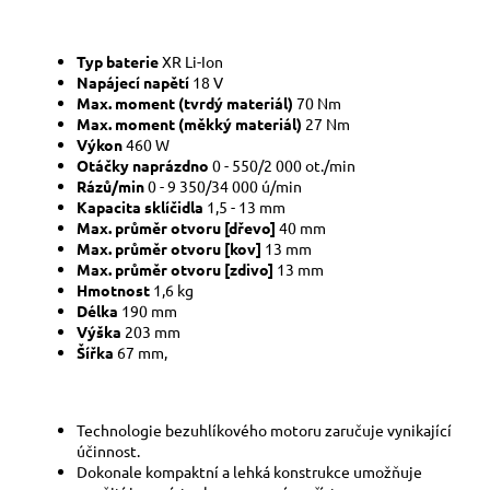
Typ baterie
XR Li-Ion
Napájecí napětí
18 V
Max. moment (tvrdý materiál)
70 Nm
Max. moment (měkký materiál)
27 Nm
Výkon
460 W
Otáčky naprázdno
0 - 550/2 000 ot./min
Rázů/min
0 - 9 350/34 000 ú/min
Kapacita sklíčidla
1,5 - 13 mm
Max. průměr otvoru [dřevo]
40 mm
Max. průměr otvoru [kov]
13 mm
Max. průměr otvoru [zdivo]
13 mm
Hmotnost
1,6 kg
Délka
190 mm
Výška
203 mm
Šířka
67 mm,
Technologie bezuhlíkového motoru zaručuje vynikající
účinnost.
Dokonale kompaktní a lehká konstrukce umožňuje