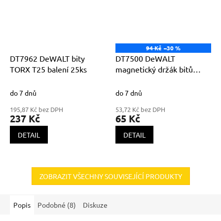
94 Kč
–30 %
DT7962 DeWALT bity
DT7500 DeWALT
TORX T25 balení 25ks
magnetický držák bitů
60mm 1/4
do 7 dnů
do 7 dnů
195,87 Kč bez DPH
53,72 Kč bez DPH
237 Kč
65 Kč
DETAIL
DETAIL
ZOBRAZIT VŠECHNY SOUVISEJÍCÍ PRODUKTY
Popis
Podobné (8)
Diskuze