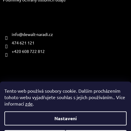
Kontakt
info
@
dewalt-naradi.cz
474 621 121
+420 608 722 812
Přijímáme online platby
Tento web používá soubory cookie. Dalším procházením
tohoto webu vyjadřujete souhlas s jejich používáním.. Více
informací
zde
.
Vytvořil Shoptet
Nastavení