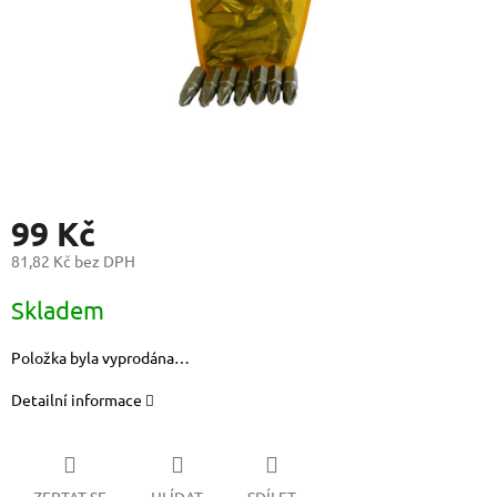
99 Kč
81,82 Kč bez DPH
Měrná
Skladem
cena:
Položka byla vyprodána…
Detailní informace
ZEPTAT SE
HLÍDAT
SDÍLET