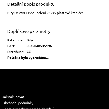
Detailní popis produktu
Bity DeWALT PZ2 - balení 25ks v plastové krabičce
Doplňkové parametry
Kategorie
:
Bity
EAN
:
5035048535196
Distribuce
:
CZ
Položka byla vyprodána…
Z
á
p
a
Informace pro vás
t
Jak nakupovat
í
Obchodní podmínky
Podmínky ochrany osobních údajů