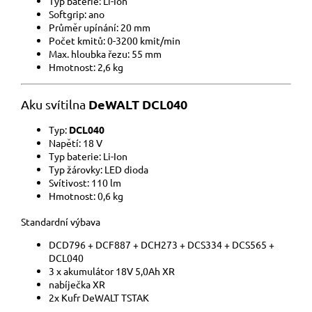
Typ baterie: Li-Ion
Softgrip: ano
Průměr upínání: 20 mm
Počet kmitů: 0-3200 kmit/min
Max. hloubka řezu: 55 mm
Hmotnost: 2,6 kg
DeWALT DCL040
Aku
svítilna
Typ:
DCL040
Napětí: 18 V
Typ baterie: Li-Ion
Typ žárovky: LED dioda
Svítivost: 110 lm
Hmotnost: 0,6 kg
Standardní výbava
DCD796 + DCF887 + DCH273 + DCS334 + DCS565 +
DCL040
3 x akumulátor 18V 5,0Ah XR
nabíječka XR
2x Kufr DeWALT TSTAK