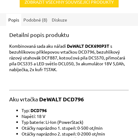
ZOBRAZIT VŠECHNY SOUVISEJÍCÍ PRODUKTY
Popis
Podobné (8)
Diskuze
Detailní popis produktu
Kombinovaná sada aku nářadí
DeWALT DCK690P3T
s
bezuhlíkovou příklepovou vrtačkou DCD796, bezuhlíkový
rázový utahovák DCF887, kotoučová pila DCS570, přímočará
pila DCS335 a LED světlo DCL050, 3x akumulátor 18V 5,0Ah,
nabíječka, 2x kufr TSTAK.
DeWALT DCD796
Aku vrtačka
Typ:
DCD796
Napětí: 18 V
Typ baterie: Li-Ion (PowerStack)
Otáčky naprázdno 1. stupeň: 0-500 ot/min
Otáčky naprázdno 2. stupeň: 0-2000 ot/min