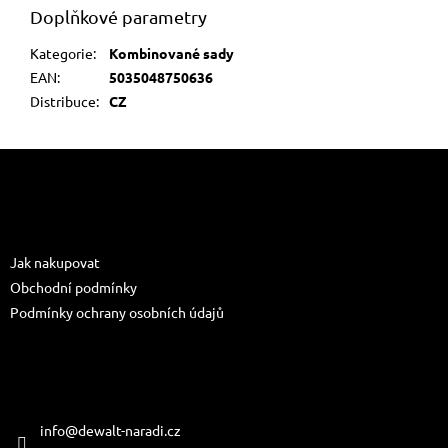
Doplňkové parametry
Kategorie
:
Kombinované sady
EAN
:
5035048750636
Distribuce
:
CZ
Z
á
p
a
Informace pro vás
t
Jak nakupovat
í
Obchodní podmínky
Podmínky ochrany osobních údajů
Kontakt
info
@
dewalt-naradi.cz