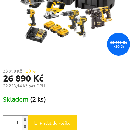
33 990 Kč
–20 %
33 990 Kč
–20 %
26 890 Kč
22 223,14 Kč bez DPH
Měrná
Skladem
(2 ks)
cena:
Přidat do košíku