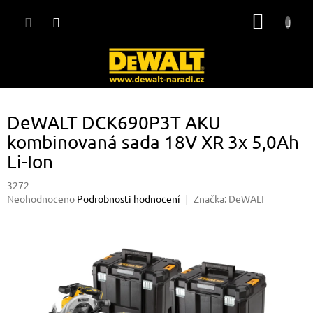
Přejít
NÁKUP
na
obsah
KOŠÍK
DeWALT DCK690P3T AKU
kombinovaná sada 18V XR 3x 5,0Ah
Li-Ion
3272
Průměrné
Neohodnoceno
Podrobnosti hodnocení
Značka:
DeWALT
hodnocení
produktu
je
0,0
z
5
hvězdiček.