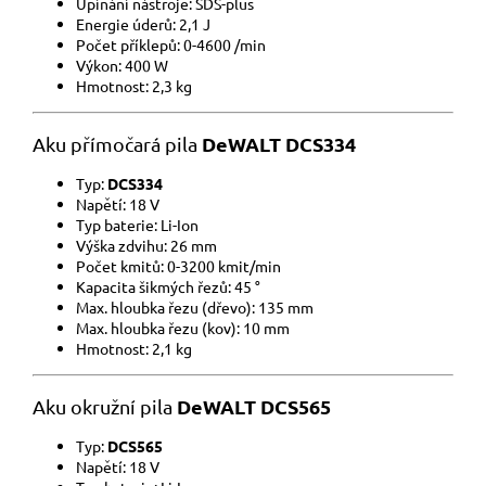
Upínání nástroje: SDS-plus
Energie úderů: 2,1 J
Počet příklepů:
0-4600 /min
Výkon: 400 W
Hmotnost: 2,3 kg
DeWALT DCS334
Aku p
římočará pila
Typ:
DCS334
Napětí: 18 V
Typ baterie: Li-Ion
Výška zdvihu: 26 mm
Počet kmitů: 0-3200 kmit/min
Kapacita šikmých řezů: 45 °
Max. hloubka řezu (dřevo): 135 mm
Max. hloubka řezu (kov): 10 mm
Hmotnost: 2,1 kg
DeWALT DCS565
Aku o
kružní pila
Typ:
DCS565
Napětí: 18 V