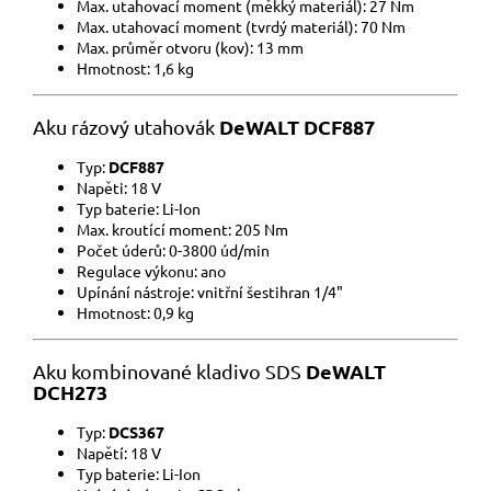
Max. utahovací moment (měkký materiál): 27 Nm
Max. utahovací moment (tvrdý materiál): 70 Nm
Max. průměr otvoru (kov): 13 mm
Hmotnost: 1,6 kg
DeWALT
DCF887
Aku rázový utahovák
Typ:
DCF887
Napěti: 18 V
Typ baterie: Li-Ion
Max. kroutící moment: 205 Nm
Počet úderů: 0-3800 úd/min
Regulace výkonu: ano
Upínání nástroje: vnitřní šestihran 1/4"
Hmotnost: 0,9 kg
DeWALT
Aku kombinované kladivo SDS
DCH273
Typ:
DCS367
Napětí: 18 V
Typ baterie: Li-Ion