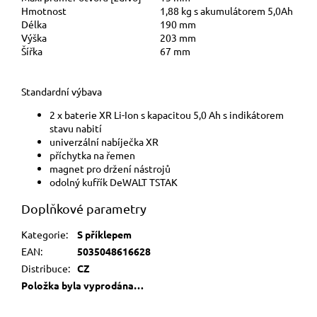
Hmotnost
1,88 kg s akumulátorem 5,0Ah
Délka
190 mm
Výška
203 mm
Šířka
67 mm
Standardní výbava
2 x baterie XR Li-Ion s kapacitou 5,0 Ah s indikátorem
stavu nabití
univerzální nabíječka XR
příchytka na řemen
magnet pro držení nástrojů
odolný kufřík DeWALT TSTAK
Doplňkové parametry
Kategorie
:
S příklepem
EAN
:
5035048616628
Distribuce
:
CZ
Položka byla vyprodána…