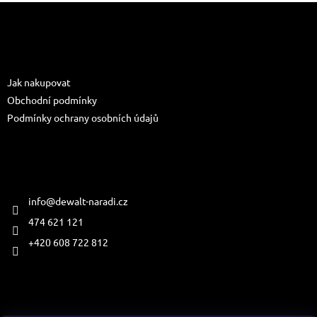
Z
á
p
a
Informace pro vás
t
Jak nakupovat
í
Obchodní podmínky
Podmínky ochrany osobních údajů
Kontakt
info
@
dewalt-naradi.cz
474 621 121
+420 608 722 812
Přijímáme online platby