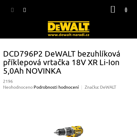
Přejít
NÁKUP
na
obsah
KOŠÍK
DCD796P2 DeWALT bezuhlíková
příklepová vrtačka 18V XR Li-Ion
5,0Ah NOVINKA
2196
Průměrné
Neohodnoceno
Podrobnosti hodnocení
Značka:
DeWALT
hodnocení
produktu
je
0,0
z
5
hvězdiček.