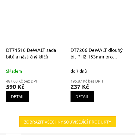
DT71516 DeWALT sada
DT7206 DeWALT dlouhý
bitů a nástrčný klíčů
bit PH2 153mm pro
DCF620 balení 5ks
Skladem
do 7 dnů
487,60 Kč bez DPH
195,87 Kč bez DPH
590 Kč
237 Kč
DETAIL
DETAIL
ZOBRAZIT VŠECHNY SOUVISEJÍCÍ PRODUKTY