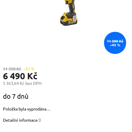
11 390 Kč
–43 %
11 390 Kč
–43 %
6 490 Kč
5 363,64 Kč bez DPH
Měrná
do 7 dnů
cena:
Položka byla vyprodána…
Detailní informace