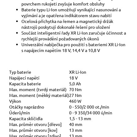
povrchem rukojeti zvyšuje komfort obsluhy
Baterie typu Li-Ion umožňují vynikající nasunování a
vyjímání a je opatřena indikátorem stavu nabití
Ocelová příchytka na řemen a magnetický držák
nástrojů poskytují dokonalé řešení pro uložení
Součást inteligentní řady XR Li-Ion zaručuje účinnost a
rychlejší provádění požadovaných úkonů
Univerzální nabíječka pro použití s bateriemi XR Li-Ion
s napájecím napětím 18 V, 14,4 V a 10,8 V
Typ baterie
XR Li-Ion
Napájecí napětí
18 V
Kapacita baterie
5,0 Ah
Max. moment (tvrdý materiál)
70 Nm
Max. moment (měkký materiál)
27 Nm
Výkon
460 W
Otáčky naprázdno
0 - 550/2 000 ot./min
Úderů/min
0 - 9 350/34 000 ú/min
Kapacita sklíčidla
1,5 - 13 mm
Max. průměr otvoru [dřevo]
40 mm
Max. průměr otvoru [kov]
13 mm
Max. průměr otvoru [zdivo]
13 mm