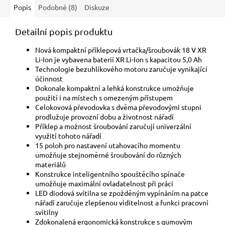
Popis
Podobné (8)
Diskuze
Detailní popis produktu
Nová kompaktní příklepová vrtačka/šroubovák 18 V XR
Li-Ion je vybavena baterií XR Li-Ion s kapacitou 5,0 Ah
Technologie bezuhlíkového motoru zaručuje vynikající
účinnost
Dokonale kompaktní a lehká konstrukce umožňuje
použití i na místech s omezeným přístupem
Celokovová převodovka s dvěma převodovými stupni
prodlužuje provozní dobu a životnost nářadí
Příklep a možnost šroubování zaručují univerzální
využití tohoto nářadí
15 poloh pro nastavení utahovacího momentu
umožňuje stejnoměrné šroubování do různých
materiálů
Konstrukce inteligentního spouštěcího spínače
umožňuje maximální ovladatelnost při práci
LED diodová svítilna se zpožděným vypínáním na patce
nářadí zaručuje zlepšenou viditelnost a funkci pracovní
svítilny
Zdokonalená ergonomická konstrukce s gumovým