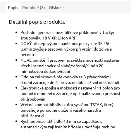
Popis
Podobné (8)
Diskuze
Detailní popis produktu
Poslední generace bezuhlíkové příklepové vrtačky/
šroubováku 18 V XR Li-Ion XRP
NOVÝ příklepový mechanizmus poskytuje 38 250
ú./min zvyšuje pracovní výkon při vrtání do zdiva a
betonu
NOVÉ umístění pracovního světla s možností nastavení
třech intenzit svícení slabé/střední/silné s 20
minnutovou délkou svícení
Odolná celokovová převodovka se 3 převodovými
stupni zaručuje delší provozní dobu a životnost nářadí
Elektronická spojka a možností nastavení 11 poloh pro
hodnotu momentu zaručuje optimalizovanou přesnost
při šroubování
Včetně kompatibilního kufru systému TSTAK, který
umožňuje pohodlné uložení vašeho nářadí a
příslušenství
Rychloupínací sklíčidlo 13 mm se západkou s
automatickým zajištěním hřídele umožňuje rychlou