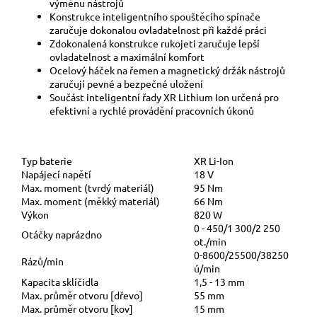
výměnu nástrojů
Konstrukce inteligentního spouštěcího spínače
zaručuje dokonalou ovladatelnost při každé práci
Zdokonalená konstrukce rukojeti zaručuje lepší
ovladatelnost a maximální komfort
Ocelový háček na řemen a magnetický držák nástrojů
zaručují pevné a bezpečné uložení
Součást inteligentní řady XR Lithium Ion určená pro
efektivní a rychlé provádění pracovních úkonů
Typ baterie
XR Li-Ion
Napájecí napětí
18 V
Max. moment (tvrdý materiál)
95 Nm
Max. moment (měkký materiál)
66 Nm
Výkon
820 W
0 - 450/1 300/2 250
Otáčky naprázdno
ot./min
0-8600/25500/38250
Rázů/min
ú/min
Kapacita sklíčidla
1,5 - 13 mm
Max. průměr otvoru [dřevo]
55 mm
Max. průměr otvoru [kov]
15 mm