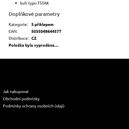
kufr typu TSTAK
Doplňkové parametry
Kategorie
:
S příklepem
EAN
:
5035048644577
Distribuce
:
CZ
Položka byla vyprodána…
Z
á
p
a
Informace pro vás
t
Jak nakupovat
í
Obchodní podmínky
Podmínky ochrany osobních údajů
Kontakt