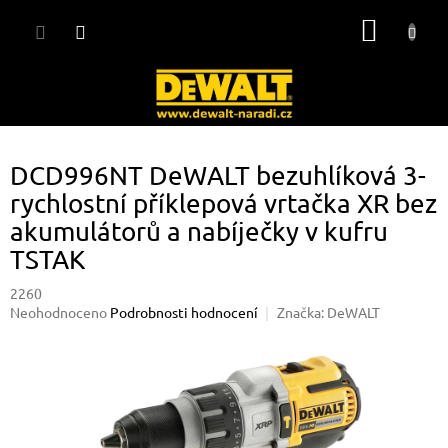
Přejít
NÁKUP
na
obsah
KOŠÍK
DCD996NT DeWALT bezuhlíková 3-
rychlostní příklepová vrtačka XR bez
akumulátorů a nabíječky v kufru
TSTAK
2260
Průměrné
Neohodnoceno
Podrobnosti hodnocení
Značka:
DeWALT
hodnocení
produktu
je
0,0
z
5
hvězdiček.