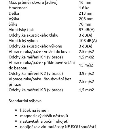
Max. průměr otvoru [zdivo]
16 mm
Hmotnost
1.6 kg
Délka
213 mm
Výška
208 mm
Šířka
70 mm
Akustiský tlak
97 dB(A)
Odchylka akustického tlaku
3 dB(A)
Akustický výkon
108 dB(A)
Odchylka akustického výkonu
3 dB(A)
Vibrace ruka/paže - vrtání do kovu
2.5 m/s2
Odchylka měření K 1 (vibrace)
1,5 m/s2
Vibrace ruka/paže - příklepové vrtání
15 m/s2
do betonu
Odchylka měření K 2 (vibrace)
3.9 m/s2
Vibrace ruka/paže - šroubování bez
2.5 m/s2
přírazu
Odchylka měření K 3 (vibrace)
1,5 m/s2
Standardní výbava
háček na řemen
magnetický držák nástrojů
nastavitelná boční rukojeť
nabíječka a akumulátory NEJSOU součástí