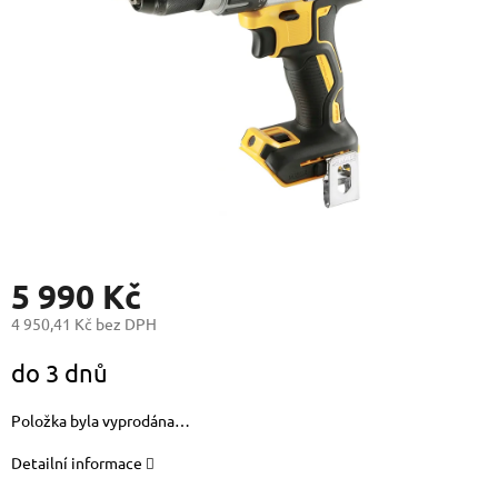
5 990 Kč
4 950,41 Kč bez DPH
Měrná
do 3 dnů
cena:
Položka byla vyprodána…
Detailní informace