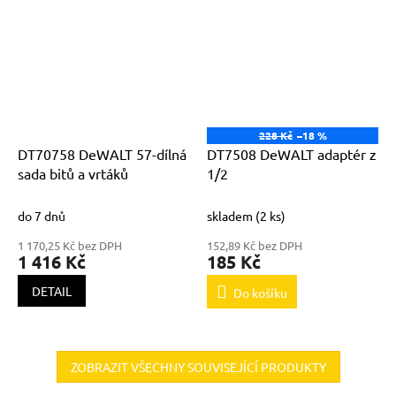
228 Kč
–18 %
DT70758 DeWALT 57-dílná
DT7508 DeWALT adaptér z
sada bitů a vrtáků
1/2
do 7 dnů
skladem
(2 ks)
1 170,25 Kč bez DPH
152,89 Kč bez DPH
1 416 Kč
185 Kč
DETAIL
Do košíku
ZOBRAZIT VŠECHNY SOUVISEJÍCÍ PRODUKTY