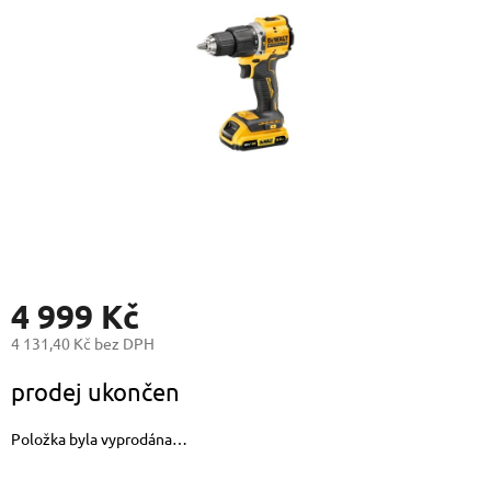
4 999 Kč
4 131,40 Kč bez DPH
Měrná
prodej ukončen
cena:
Položka byla vyprodána…