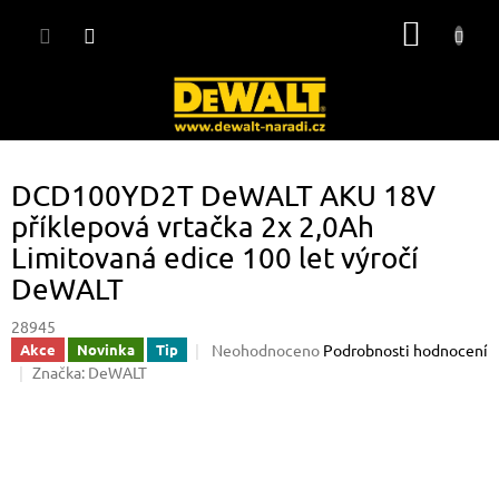
Přejít
NÁKUP
na
obsah
KOŠÍK
DCD100YD2T DeWALT AKU 18V
příklepová vrtačka 2x 2,0Ah
Limitovaná edice 100 let výročí
DeWALT
28945
Průměrné
Neohodnoceno
Podrobnosti hodnocení
Akce
Novinka
Tip
hodnocení
Značka:
DeWALT
produktu
je
0,0
z
5
hvězdiček.