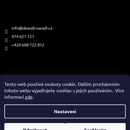
Kontakt
info
@
dewalt-naradi.cz
474 621 121
+420 608 722 812
Přijímáme online platby
Tento web používá soubory cookie. Dalším procházením
tohoto webu vyjadřujete souhlas s jejich používáním.. Více
informací
zde
.
Vytvořil Shoptet
Nastavení
Copyright 2026
www.dewalt-naradi.cz
. Všechna práva
Odmítnout
Souhlasím