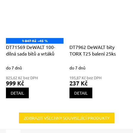
1 847 Kč
–45 %
DT71569 DeWALT 100-
DT7962 DeWALT bity
dílná sada bitů a vrtáků
TORX T25 balení 25ks
do 7 dnů
do 7 dnů
825,62 Kč bez DPH
195,87 Kč bez DPH
999 Kč
237 Kč
DETAIL
DETAIL
ZOBRAZIT VŠECHNY SOUVISEJÍCÍ PRODUKTY