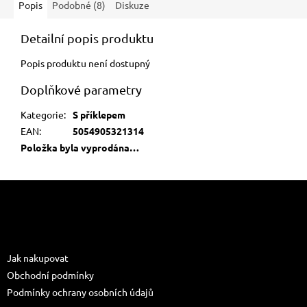
Popis
Podobné (8)
Diskuze
Detailní popis produktu
Popis produktu není dostupný
Doplňkové parametry
Kategorie
:
S příklepem
EAN
:
5054905321314
Položka byla vyprodána…
Z
á
p
a
Informace pro vás
t
Jak nakupovat
í
Obchodní podmínky
Podmínky ochrany osobních údajů