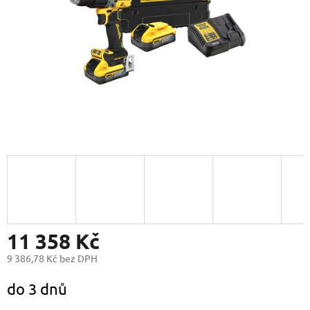
11 358 Kč
9 386,78 Kč bez DPH
Měrná
do 3 dnů
cena: