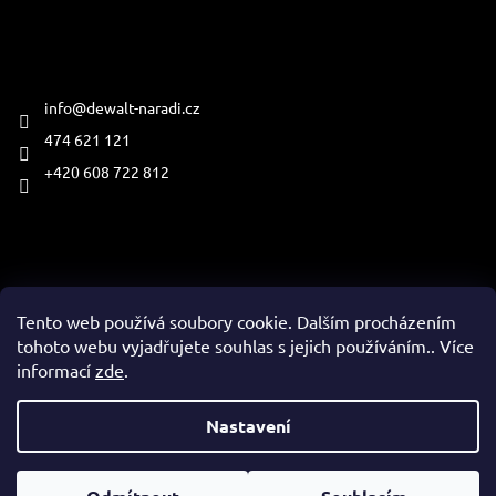
Kontakt
info
@
dewalt-naradi.cz
474 621 121
+420 608 722 812
Přijímáme online platby
Tento web používá soubory cookie. Dalším procházením
tohoto webu vyjadřujete souhlas s jejich používáním.. Více
informací
zde
.
Vytvořil Shoptet
Nastavení
Copyright 2026
www.dewalt-naradi.cz
. Všechna práva