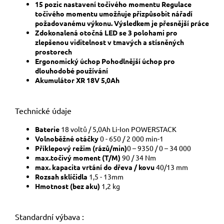
15 pozic nastavení točivého momentu Regulace
točivého momentu umožňuje přizpůsobit nářadí
požadovanému výkonu. Výsledkem je přesnější práce
Zdokonalená otočná LED se 3 polohami pro
zlepšenou viditelnost v tmavých a stísněných
prostorech
Ergonomický úchop Pohodlnější úchop pro
dlouhodobé používání
Akumulátor XR 18V 5,0Ah
Technické údaje
Baterie
18 voltů / 5,0Ah Li-Ion POWERSTACK
Volnoběžné otáčky
0 - 650 / 2 000 min-1
Příklepový režim (rázů/min)
0 – 9350 / 0 – 34 000
max.točivý moment (T/M)
90 / 34 Nm
max. kapacita vrtání do dřeva / kovu
40/13 mm
Rozsah sklíčidla
1,5 - 13mm
Hmotnost (bez aku)
1,2 kg
Standardní výbava :