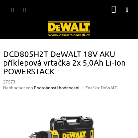
Přejít
NÁKUP
na
obsah
KOŠÍK
DCD805H2T DeWALT 18V AKU
příklepová vrtačka 2x 5,0Ah Li-Ion
POWERSTACK
27573
Průměrné
Neohodnoceno
Podrobnosti hodnocení
Značka:
DeWALT
hodnocení
produktu
je
0,0
z
5
hvězdiček.